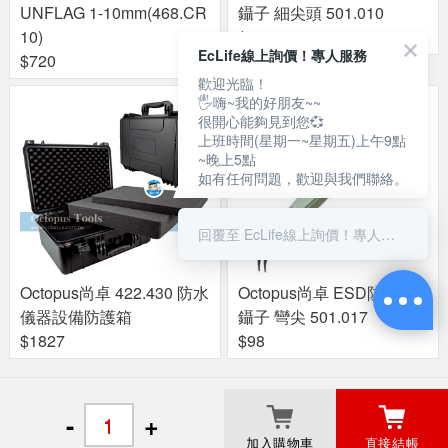
UNFLAG 1-10mm(468.CR
鑷子 細尖頭 501.010
10)
$98
EcLife線上詢價！專人服務
$720
歡迎光臨！
🖐嗨~我的好朋友~~
很開心能夠見到您💞
上班時間(星期一~星期五)上午9點
~晚上5點
如有任何問題，歡迎與我們聯絡。
回覆至 EcLife線上詢價！專人服務
Octopus尚卓 422.430 防水
Octopus尚卓 ESD防靜電
儀器設備防護箱
鑷子 彎尖 501.017
$1827
$98
關於良興
粉絲專頁
門市據點
-
+
加入購物車
直接結帳
© 2017 Liang Shing EcLife Corp.