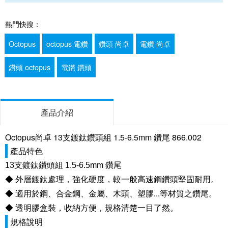
熱門快搜：
Octopus
octopus 電鑽
鑽頭 尚卓
電鑽 尚卓
鑽頭 octopus
電鑽 鑽頭
產品介紹
Octopus尚卓 13支鍍鈦鑽頭組 1.5-6.5mm 鑽尾 866.002
產品特色
13支鍍鈦鑽頭組 1.5-6.5mm 鑽尾
◆ 外層鍍鈦處理，強化硬度，較一般高速鋼鑽頭堅固耐用。
◆ 適用於鋼、合金鋼、金屬、木頭、塑膠...等材質之鑽尾。
◆ 透明膠盒裝，收納方便，規格清楚一目了然。
規格說明