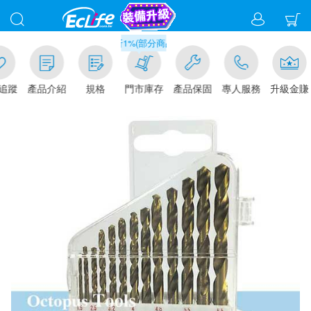
滿千元門市取貨現折1%(部分商品不適用)-請點我看
追蹤
產品介紹
規格
門市庫存
產品保固
專人服務
升級金賺