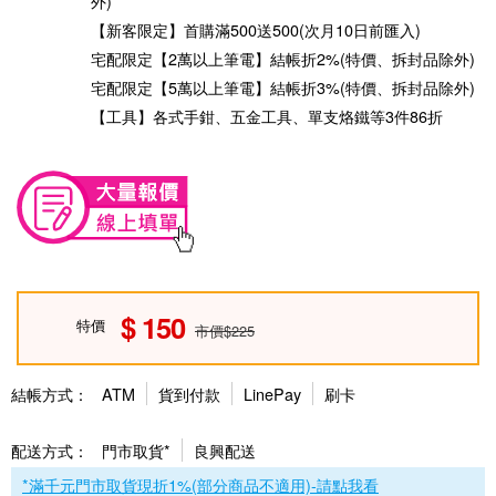
外)
【新客限定】首購滿500送500(次月10日前匯入)
宅配限定【2萬以上筆電】結帳折2%(特價、拆封品除外)
宅配限定【5萬以上筆電】結帳折3%(特價、拆封品除外)
【工具】各式手鉗、五金工具、單支烙鐵等3件86折
150
特價
市價$225
結帳方式：
ATM
貨到付款
LinePay
刷卡
配送方式：
門市取貨*
良興配送
*滿千元門市取貨現折1%(部分商品不適用)-請點我看