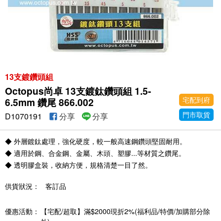
13支鍍鑽頭組
Octopus尚卓 13支鍍鈦鑽頭組 1.5-
宅配到府
6.5mm 鑽尾 866.002
門市取貨
D1070191
分享
分享
◆ 外層鍍鈦處理，強化硬度，較一般高速鋼鑽頭堅固耐用。
◆ 適用於鋼、合金鋼、金屬、木頭、塑膠...等材質之鑽尾。
◆ 透明膠盒裝，收納方便，規格清楚一目了然。
供貨狀況：
客訂品
優惠活動：
【宅配/超取】滿$2000現折2%(福利品/特價/加購部分除