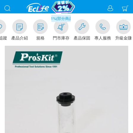
滿千元門市取貨現折1%(部分商品不適用)-請點我看
追蹤
產品介紹
規格
門市庫存
產品保固
專人服務
升級金賺