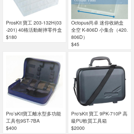
ProsKit 寶工 203-132H(03
Octopus尚卓 迷你收納盒
-201) 40格活動耐摔零件盒
全空 K-806D 小集合（420.
$180
806D）
$45
Pro’sKit寶工離水型多功能
Pro'sKit 寶工 9PK-710P 高
工具包9ST-7BA
級PU軟質工具箱
$400
$2000