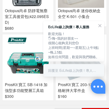
Octopus尚卓 防靜電無塵
Octopus尚卓 迷你收納盒
室工具後背包(422.095ES
全空 K-501 小集合
D)
$90
EcLife線上詢價！專人服務
$680
歡迎光臨！
🖐嗨~我的好朋友~~
很開心能夠見到您💞
上班時間(星期一~星期五)上午9點
~晚上5點
如有任何問題，歡迎與我們聯絡。
回覆至 EcLife線上詢價！專人服務
ProsKit 寶工 SB-1418 加
ProsKit 寶工 203-132I 18
強型多功能雙層工具箱
格耐摔大零件盒
$300
$160