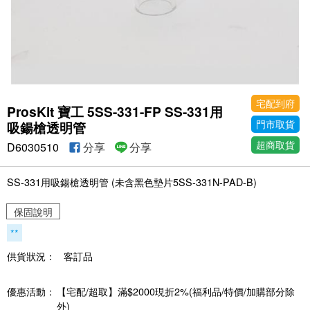
宅配到府
ProsKit 寶工 5SS-331-FP SS-331用
門市取貨
吸鍚槍透明管
超商取貨
D6030510
分享
分享
SS-331用吸鍚槍透明管 (未含黑色墊片5SS-331N-PAD-B)
保固說明
**
供貨狀況：
客訂品
優惠活動：
【宅配/超取】滿$2000現折2%(福利品/特價/加購部分除
外)