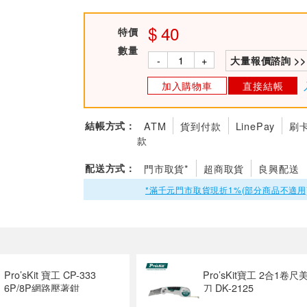
40
特價
數量
-
+
大量報價諮詢 >>
加入購物車
直接結帳
結帳方式：
ATM
貨到付款
LinePay
刷
款
配送方式：
門市取貨*
超商取貨
良興配送
*滿千元門市取貨現折1%(部分商品不適用
Pro’sKit 寶工 CP-333
Pro’sKit寶工 2合1卷尺
6P/8P網路壓著鉗
刀 DK-2125