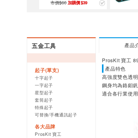
市價$
60
9
39
五金工具
產品
ProsKit 寶工
產品特色
起子(單支)
高強度雙色透
十字起子
一字起子
鋼身均為鉻鉬
星型起子
適合各行業使
套筒起子
特殊起子
可替換/手機通訊起子
各大品牌
ProsKit 寶工