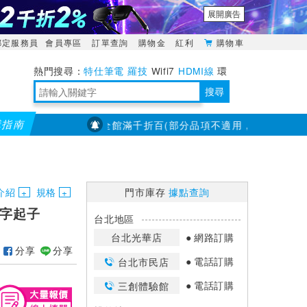
展開廣告
綁定服務員
會員專區
訂單查詢
購物金
紅利
購物車
特仕筆電
羅技
Wifi7
HDMI線
環
境量測
明緯POWER
搜尋
購指南
【PX大通】全館滿千折百(部分品項不適用，滿2千折200...)
靈活多變的分離式設計
TypeC安全電源延長線
日除濕15L，19坪適用
華碩 ROG Falcata 電競鍵盤
WTR-1500C行動無線影音傳輸器
電源百寶袋-你要的這裡通通有
行動電源【BSMI認證專區】
owon電子測量與智能儀器專家
介紹
規格
門市庫存
據點查詢
條一字起子
台北地區
台北光華店
網路訂購
分享
分享
電話訂購
台北市民店
電話訂購
三創體驗館