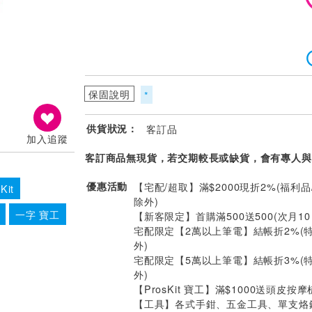
保固說明
*
供貨狀況：
客訂品
加入追蹤
客訂商品無現貨，若交期較長或缺貨，會有專人與
優惠活動
【宅配/超取】滿$2000現折2%(福利品
Kit
除外)
一字 寶工
【新客限定】首購滿500送500(次月1
宅配限定【2萬以上筆電】結帳折2%(
外)
宅配限定【5萬以上筆電】結帳折3%(
外)
【ProsKit 寶工】滿$1000送頭皮按摩
【工具】各式手鉗、五金工具、單支烙鐵