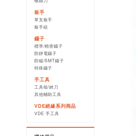
螺絲刀
板手
單支板手
板手組
鑷子
標準/精密鑷子
防靜電鑷子
防磁/SMT鑷子
特殊鑷子
手工具
工具槌/銼刀
其他輔助工具
VDE絕緣系列商品
VDE 手工具