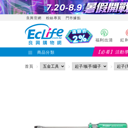
良興官網
粉絲專頁
門市據點
福利出清
紅
【必看】活動
商品分類
首頁