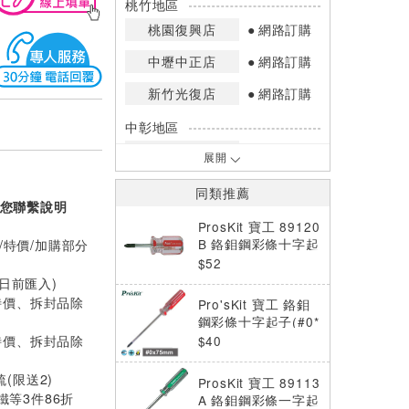
桃竹地區
桃園復興店
網路訂購
中壢中正店
網路訂購
新竹光復店
網路訂購
中彰地區
台中英才店
網路訂購
展開
嘉南地區
同類推薦
您聯繫說明
高雄中華店
網路訂購
ProsKit 寶工 89120
高雄鳳山店
網路訂購
B 鉻鉬鋼彩條十字起
/特價/加購部分
子 (#2*38mm)
$52
*庫存數量：網路訂購(0)、少量庫存
0日前匯入)
(1~2)、現貨充足(3以上)。
特價、拆封品除
Pro'sKit 寶工 鉻鉬
*門市庫存以店內實際數量為準，可使
鋼彩條十字起子(#0*
用專人服務或撥打門市電話洽詢。
75mm) 89101B
特價、拆封品除
$40
梳(限送2)
ProsKit 寶工 89113
等3件86折
A 鉻鉬鋼彩條一字起