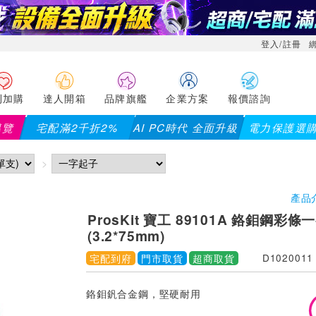
登入/註冊
利加購
達人開箱
品牌旗艦
企業方案
報價諮詢
導覽
宅配滿2千折2%
AI PC時代 全面升級
電力保護選
產品
ProsKit 寶工 89101A 鉻鉬鋼彩
(3.2*75mm)
宅配到府
門市取貨
超商取貨
D1020011
鉻鉬釩合金鋼，堅硬耐用