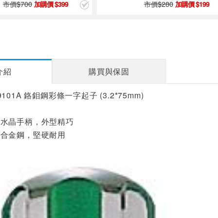
市價$
700
市價$
280
399
199
介紹
購買與保固
 89101A 鉻鉬鋼彩條一字起子 (3.2*75mm)
明水晶手柄，外型精巧
釩合金鋼，堅硬耐用
用