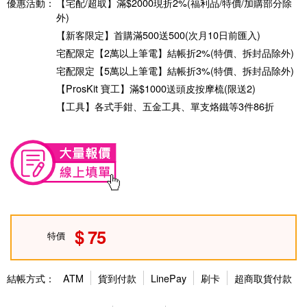
優惠活動：
【宅配/超取】滿$2000現折2%(福利品/特價/加購部分除
外)
【新客限定】首購滿500送500(次月10日前匯入)
宅配限定【2萬以上筆電】結帳折2%(特價、拆封品除外)
宅配限定【5萬以上筆電】結帳折3%(特價、拆封品除外)
【ProsKit 寶工】滿$1000送頭皮按摩梳(限送2)
【工具】各式手鉗、五金工具、單支烙鐵等3件86折
75
特價
結帳方式：
ATM
貨到付款
LinePay
刷卡
超商取貨付款