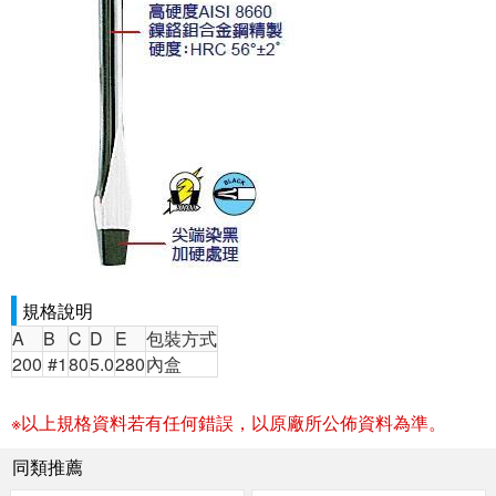
規格說明
A
B
C
D
E
包裝方式
200
#1
80
5.0
280
內盒
※以上規格資料若有任何錯誤，以原廠所公佈資料為準。
同類推薦