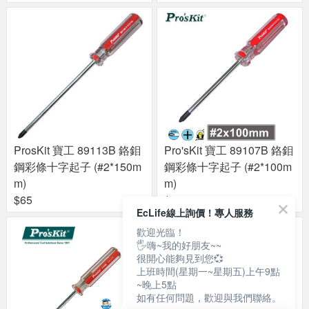
ProsKit 寶工 89113B 鉻鉬
Pro'sKit 寶工 89107B 鉻鉬
鋼彩條十字起子 (#2*150m
鋼彩條十字起子 (#2*100m
m)
m)
$65
$65
EcLife線上詢價！專人服務
歡迎光臨！
🖐嗨~我的好朋友~~
很開心能夠見到您💞
上班時間(星期一~星期五)上午9點
~晚上5點
如有任何問題，歡迎與我們聯絡。