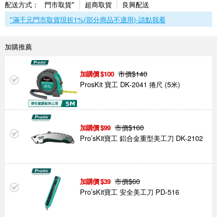
配送方式：
門市取貨*
超商取貨
良興配送
*滿千元門市取貨現折1%(部分商品不適用)-請點我看
加購推薦
市價$
140
100
ProsKit 寶工 DK-2041 捲尺 (5米)
市價$
160
99
Pro’sKit寶工 鋁合金重型美工刀 DK-2102
市價$
60
39
Pro’sKit寶工 安全美工刀 PD-516