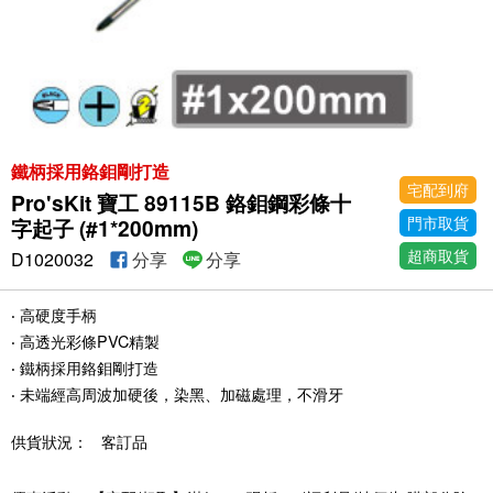
鐵柄採用鉻鉬剛打造
宅配到府
Pro'sKit 寶工 89115B 鉻鉬鋼彩條十
門市取貨
字起子 (#1*200mm)
超商取貨
D1020032
分享
分享
‧ 高硬度手柄
‧ 高透光彩條PVC精製
‧ 鐵柄採用鉻鉬剛打造
‧ 未端經高周波加硬後，染黑、加磁處理，不滑牙
供貨狀況：
客訂品