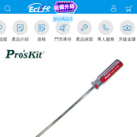
滿千元門市取貨現折1%(部分商品不適用)-請點我看
追蹤
產品介紹
規格
門市庫存
產品保固
專人服務
升級金賺