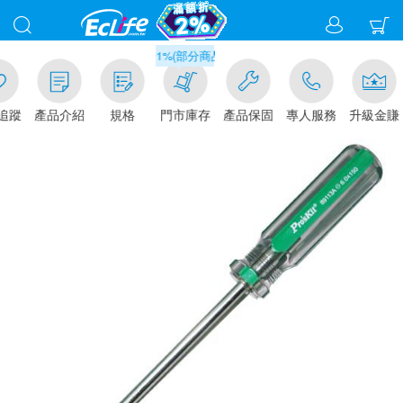
滿千元門市取貨現折1%(部分商品不適用)-請點我看
追蹤
產品介紹
規格
門市庫存
產品保固
專人服務
升級金賺