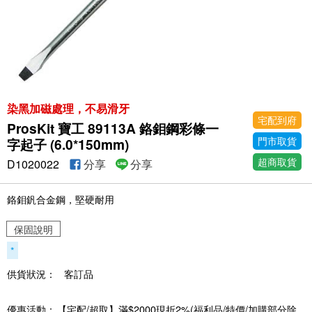
染黑加磁處理，不易滑牙
宅配到府
ProsKit 寶工 89113A 鉻鉬鋼彩條一
門市取貨
字起子 (6.0*150mm)
超商取貨
D1020022
分享
分享
鉻鉬釩合金鋼，堅硬耐用
保固說明
*
供貨狀況：
客訂品
優惠活動：
【宅配/超取】滿$2000現折2%(福利品/特價/加購部分除