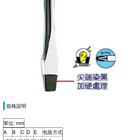
規格說明
單位: mm
A
B
C
D
E
包裝方式