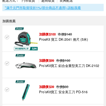
配送方式：
門市取貨*
超商取貨
良興配送
*滿千元門市取貨現折1%(部分商品不適用)-請點我看
加購推薦
市價$
140
100
ProsKit 寶工 DK-2041 捲尺 (5米)
市價$
160
99
Pro’sKit寶工 鋁合金重型美工刀 DK-2102
市價$
60
39
Pro’sKit寶工 安全美工刀 PD-516