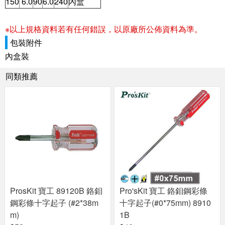
150
6.0
90
6.0
240
內盒
※以上規格資料若有任何錯誤，以原廠所公佈資料為準。
包裝附件
內盒裝
同類推薦
ProsKit 寶工 89120B 鉻鉬
Pro'sKit 寶工 鉻鉬鋼彩條
鋼彩條十字起子 (#2*38m
十字起子(#0*75mm) 8910
m)
1B