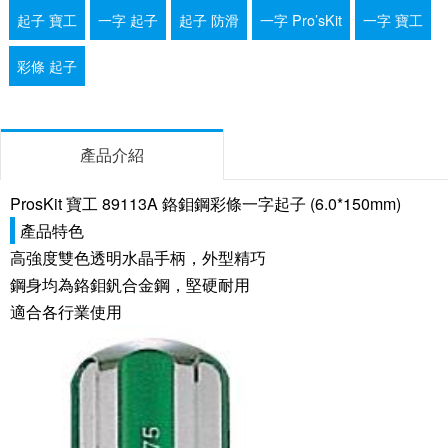
起子 寶工
一字 起子
起子 防滑
一字 Pro’sKit
一字 寶工
彩條 起子
產品介紹
ProsKit 寶工 89113A 鉻鉬鋼彩條一字起子 (6.0*150mm)
產品特色
高強度雙色透明水晶手柄，外型精巧
鋼身均為鉻鉬釩合金鋼，堅硬耐用
適合各行業使用