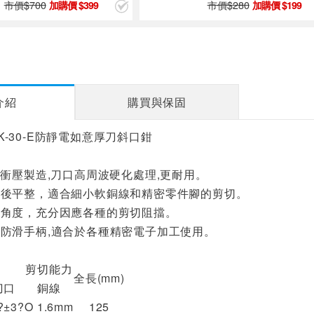
市價$
700
市價$
280
399
199
介紹
購買與保固
1PK-30-E防靜電如意厚刀斜口鉗
鋼衝壓製造,刀口高周波硬化處理,更耐用。
切後平整，適合細小軟銅線和精密零件腳的剪切。
口角度，充分因應各種的剪切阻擋。
防滑手柄,適合於各種精密電子加工使用。
剪切能力
全長(mm)
刀口
銅線
?±3?
O 1.6mm
125