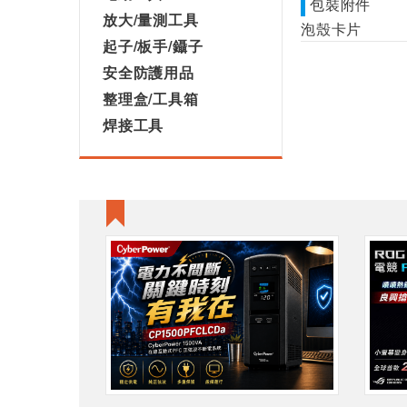
包裝附件
放大/量測工具
泡殼卡片
起子/板手/鑷子
安全防護用品
整理盒/工具箱
焊接工具