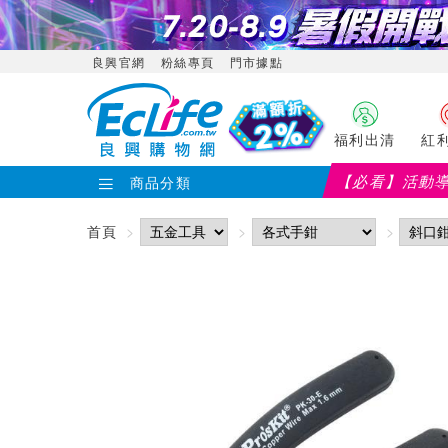
良興官網
粉絲專頁
門市據點
福利出清
紅
【必看】活動
商品分類
【PX大通】全館滿千折
首頁