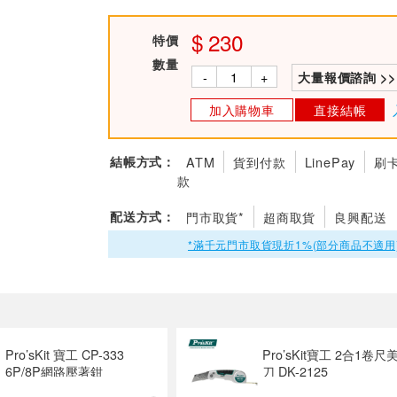
230
特價
數量
-
+
大量報價諮詢 >>
加入購物車
直接結帳
結帳方式：
ATM
貨到付款
LinePay
刷
款
配送方式：
門市取貨*
超商取貨
良興配送
*滿千元門市取貨現折1%(部分商品不適用
Pro’sKit 寶工 CP-333
Pro’sKit寶工 2合1卷尺
6P/8P網路壓著鉗
刀 DK-2125