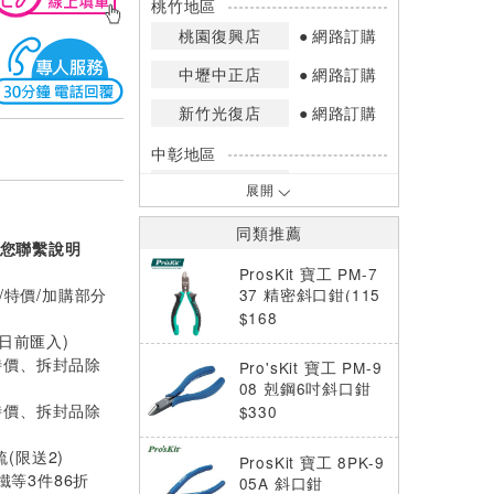
桃竹地區
桃園復興店
網路訂購
中壢中正店
網路訂購
新竹光復店
網路訂購
中彰地區
台中英才店
網路訂購
展開
嘉南地區
同類推薦
您聯繫說明
高雄中華店
網路訂購
ProsKit 寶工 PM-7
高雄鳳山店
網路訂購
/特價/加購部分
37 精密斜口鉗(115
mm)
$168
*庫存數量：網路訂購(0)、少量庫存
0日前匯入)
(1~2)、現貨充足(3以上)。
特價、拆封品除
Pro'sKit 寶工 PM-9
*門市庫存以店內實際數量為準，可使
08 剋鋼6吋斜口鉗
用專人服務或撥打門市電話洽詢。
特價、拆封品除
$330
梳(限送2)
ProsKit 寶工 8PK-9
等3件86折
05A 斜口鉗