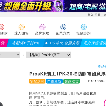
登入/註冊
利加購
達人開箱
品牌旗艦
企業方案
報價諮詢
導覽
宅配滿2千折2%
AI PC時代 全面升級
電力保護選
百(部分品項不適用，滿2千折200...)
儀錶指定款單筆滿8000
產品
ProsKit寶工1PK-30-E防靜電如
宅配到府
門市取貨
超商取貨
D1010684
採用SK7工具鋼衝壓製造,刀口高周波硬化處
理,更耐用。
刀口銳利，剪切後平整，適合細小軟銅線和