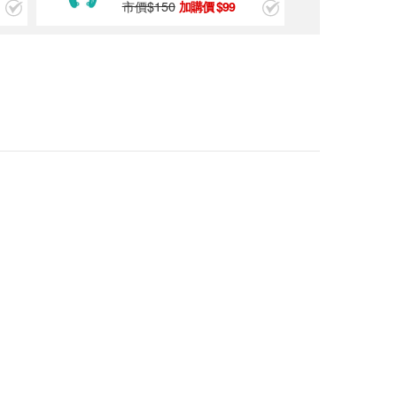
市價$
150
99
Pro'sKit 寶工 6”德
式雙色鋼絲鉗 1PK-
052DS
$290
Pro'sKit 寶工 CP-3
80 自動剝線鉗
$650