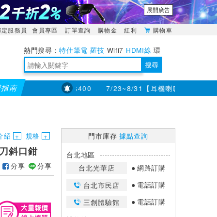
展開廣告
綁定服務員
會員專區
訂單查詢
購物金
紅利
購物車
特仕筆電
羅技
Wifi7
HDMI線
環
境量測
明緯POWER
搜尋
購指南
折200 (最高可折$400
7/23~8/31【耳機喇叭】滿千折百 
靈活多變的分離式設計
TypeC安全電源延長線
日除濕15L，19坪適用
華碩 ROG Falcata 電競鍵盤
WTR-1500C行動無線影音傳輸器
電源百寶袋-你要的這裡通通有
行動電源【BSMI認證專區】
owon電子測量與智能儀器專家
介紹
規格
門市庫存
據點查詢
意厚刀斜口鉗
台北地區
分享
分享
台北光華店
網路訂購
電話訂購
台北市民店
電話訂購
三創體驗館