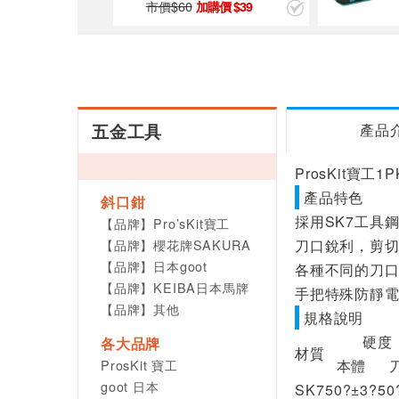
市價$
60
9
39
五金工具
產品
ProsKit寶工
產品特色
斜口鉗
採用SK7工具
【品牌】Pro’sKit寶工
【品牌】櫻花牌SAKURA
刀口銳利，剪
【品牌】日本goot
各種不同的刀
【品牌】KEIBA日本馬牌
手把特殊防靜電
【品牌】其他
規格說明
硬度
各大品牌
材質
ProsKit 寶工
本體
goot 日本
SK7
50?±3?
50