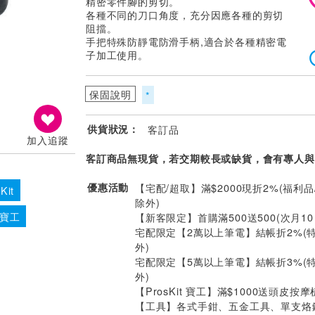
精密零件腳的剪切。
各種不同的刀口角度，充分因應各種的剪切
阻擋。
手把特殊防靜電防滑手柄,適合於各種精密電
子加工使用。
保固說明
*
供貨狀況：
客訂品
加入追蹤
客訂商品無現貨，若交期較長或缺貨，會有專人與
優惠活動
【宅配/超取】滿$2000現折2%(福利品
Kit
除外)
 寶工
【新客限定】首購滿500送500(次月1
宅配限定【2萬以上筆電】結帳折2%(
外)
宅配限定【5萬以上筆電】結帳折3%(
外)
【ProsKit 寶工】滿$1000送頭皮按摩
【工具】各式手鉗、五金工具、單支烙鐵