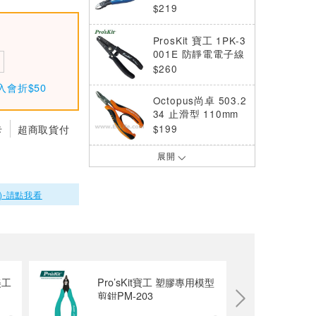
$219
ProsKit 寶工 1PK-3
001E 防靜電電子線
剝皮鉗
$260
入會折$50
Octopus尚卓 503.2
34 止滑型 110mm
斜口鉗
卡
超商取貨付
$199
展開
ProsKit 寶工 PM-9
09 剋鋼6吋尖嘴鉗
$330
)-請點我看
Octopus尚卓 503.1
07 止滑型 110mm
尖嘴鉗
$185
美工
Pro’sKit寶工 塑膠專用模型
Pro'sKit 不鏽鋼掌心
剪鉗PM-203
無牙尖嘴鉗 1PK-50
1E
$140