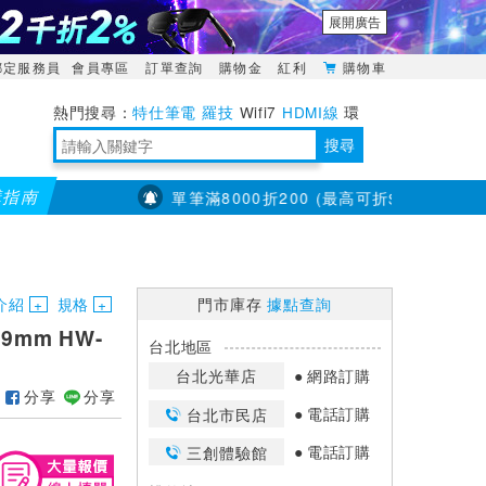
展開廣告
綁定服務員
會員專區
訂單查詢
購物金
紅利
購物車
特仕筆電
羅技
Wifi7
HDMI線
環
境量測
明緯POWER
搜尋
購指南
)
儀錶指定款單筆滿8000折200 (最高可折$400
7/23~
靈活多變的分離式設計
TypeC安全電源延長線
日除濕15L，19坪適用
華碩 ROG Falcata 電競鍵盤
WTR-1500C行動無線影音傳輸器
電源百寶袋-你要的這裡通通有
行動電源【BSMI認證專區】
owon電子測量與智能儀器專家
介紹
規格
門市庫存
據點查詢
19mm HW-
台北地區
台北光華店
網路訂購
分享
分享
電話訂購
台北市民店
電話訂購
三創體驗館