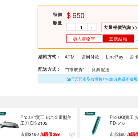
650
特價
數量
-
+
大量報價諮詢 >>
加入購物車
直接結帳
結帳方式：
ATM
貨到付款
LinePay
刷
配送方式：
門市取貨*
良興配送
*滿千元門市取貨現折1%(部分商品不適用
Pro’sKit 寶工 CP-333
Pro
6P/8P網路壓著鉗
刀 DK
市價$
700
市價$
399