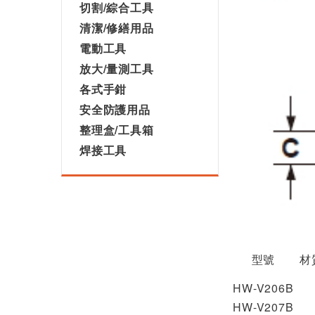
切割/綜合工具
清潔/修繕用品
電動工具
放大/量測工具
各式手鉗
安全防護用品
整理盒/工具箱
焊接工具
型號
材
HW-V206B
HW-V207B