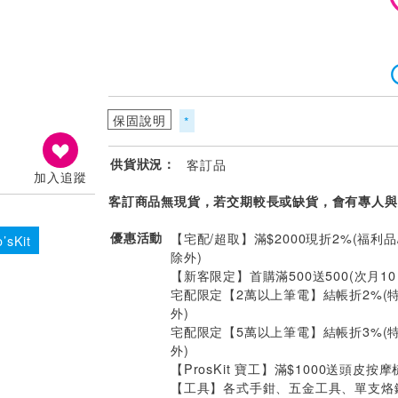
保固說明
*
供貨狀況：
客訂品
加入追蹤
客訂商品無現貨，若交期較長或缺貨，會有專人與
優惠活動
【宅配/超取】滿$2000現折2%(福利品
sKit
除外)
【新客限定】首購滿500送500(次月1
宅配限定【2萬以上筆電】結帳折2%(
外)
宅配限定【5萬以上筆電】結帳折3%(
外)
【ProsKit 寶工】滿$1000送頭皮按摩
【工具】各式手鉗、五金工具、單支烙鐵