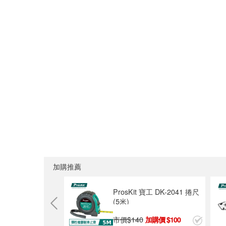
加購推薦
ro’sKit寶工 鋁合金重型美
Pro’sKit寶工 安全美工刀
刀 DK-2102
PD-516
市價$
160
市價$
60
99
39