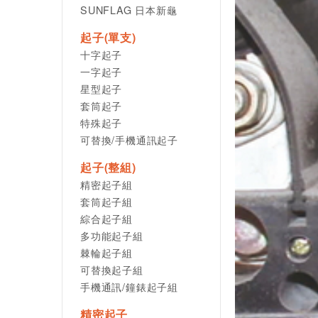
SUNFLAG 日本新龜
起子(單支)
十字起子
一字起子
星型起子
套筒起子
特殊起子
可替換/手機通訊起子
起子(整組)
精密起子組
套筒起子組
綜合起子組
多功能起子組
棘輪起子組
可替換起子組
手機通訊/鐘錶起子組
精密起子