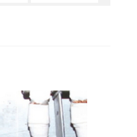
M
ProsKit 寶工 HW-6
514B 14件套兩用扳
手組 (公制)
$1800
Pro’sKit寶工VDE 1
000V活動板手 8吋
HW-V608
$2000