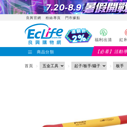
良興官網
粉絲專頁
門市據點
福利出清
紅
【必看】活動
商品分類
首頁