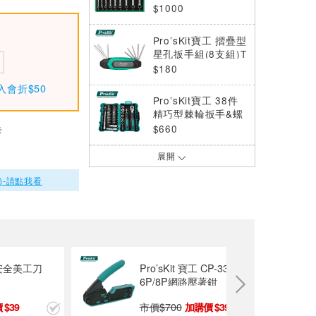
6509B
$1000
Pro’sKit寶工 摺疊型
星孔扳手組(8支組)T
9H～T40 HW-122T
$180
入會折$50
Pro’sKit寶工 38件
精巧型棘輪扳手&螺
絲綜合組套SD-233
$660
卡
8M
展開
ProsKit 寶工 1PK-H
026 6吋活動扳手
)-請點我看
$195
Pro’sKit寶工 14合1
公英制掌上快調扳手
HW-316 台灣製
$380
’sKit寶工 2合1卷尺美工
Pro’sKit寶工 塑膠專用模型
-2125
剪鉗PM-203
Pro’sKit寶工 摺疊型
六角扳手組(8支組)
280
市價$
150
199
99
1.5～8mm HW-122
$180