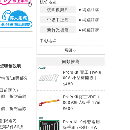
桃竹地區
桃園復興店
網路訂購
中壢中正店
網路訂購
新竹光復店
網路訂購
中彰地區
台中英才店
網路訂購
展開
嘉南地區
同類推薦
您聯繫說明
高雄中華店
網路訂購
Pro'sKit 寶工 HW-6
高雄鳳山店
網路訂購
09A 小型梅開扳手
/特價/加購部分
組(10支組)英制
$480
*庫存數量：網路訂購(0)、少量庫存
0日前匯入)
(1~2)、現貨充足(3以上)。
特價、拆封品除
Pro’sKit寶工VDE 1
*門市庫存以店內實際數量為準，可使
000V梅花板手 17m
用專人服務或撥打門市電話洽詢。
m HW-V217B
特價、拆封品除
$600
梳(限送2)
Pros Kit 9件套兩用
等3件86折
扳手組 (公制) HW-