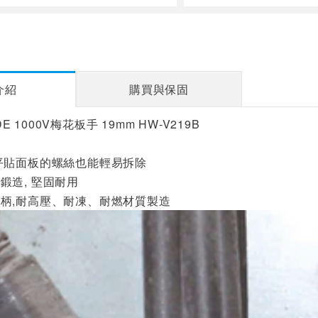
介紹
購買與保固
VDE 1000V梅花板手 19mm HW-V219B
平貼面板的螺絲也能輕易拆除
鍛造, 堅固耐用
柄,耐高壓、耐凍、耐燃材質製造