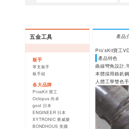
五金工具
產品
Pro’sKit寶工
產品特色
板手
曲線彎角設計,
單支板手
板手組
本體採用鉻釩鋼
人體工學雙色手
各大品牌
ProsKit 寶工
Octopus 尚卓
goot 日本
ENGINEER 日本
XYTRONIC 賽威樂
BONDHOUS 美國