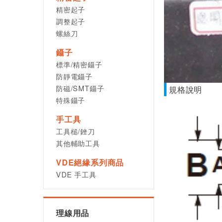
精密起子
調整起子
螺絲刀
鑷子
標準/精密鑷子
防靜電鑷子
防磁/SMT鑷子
規格說明
特殊鑷子
手工具
工具槌/銼刀
其他輔助工具
VDE絕緣系列商品
VDE 手工具
理線用品