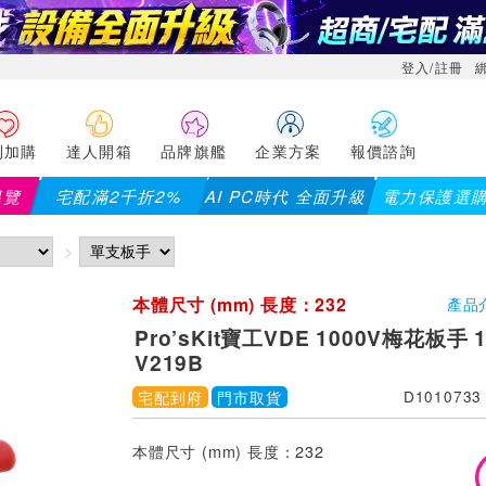
登入/註冊
利加購
達人開箱
品牌旗艦
企業方案
報價諮詢
導覽
宅配滿2千折2%
AI PC時代 全面升級
電力保護選
【PX大通】全館滿千折百(部分品項不適用，滿2千折200...
本體尺寸 (mm) 長度：232
產品
Pro’sKit寶工VDE 1000V梅花板手 
V219B
宅配到府
門市取貨
D1010733
本體尺寸 (mm) 長度：232