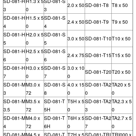
SD-081-H
H1.3 x 5
SD-081-S
2.0 x 50
SD-081-T8
T8 x 50
3
0
3
SD-081-H
H1.5 x 5
SD-081-S
2.4 x 50
SD-081-T9
T9 x 50
4
0
4
SD-081-H
H2.0 x 5
SD-081-S
3.0 x 50
SD-081-T10
T10 x 50
5
0
5
SD-081-H
H2.5 x 5
SD-081-S
2.4 x 75
SD-081-T15
T15 x 50
6
0
6
SD-081-H
H3.0 x 5
SD-081-S
3.0 x 10
SD-081-T20
T20 x 50
7
0
7
0
SD-081-M
M3.0 x
SD-081-S
4.0 x 15
SD-081-TA2
TA20 x 5
3
72
8
0
0
0
SD-081-M
M3.5 x
SD-081-T
T5H x 5
SD-081-TA2
TA2.3 x 5
3.5
72
5H
0
3
0
SD-081-M
M4.0 x
SD-081-T
T6H x 5
SD-081-TA2
TA2.7 x 5
4
72
6H
0
7
0
SD-081-M
M4.5 x
SD-081-T
T7H x 5
SD-081-TRI
TRI000 x