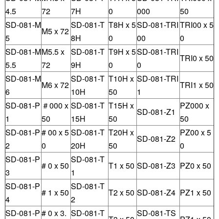
4.5
72
7H
0
000
50
SD-081-M
SD-081-T
T8H x 5
SD-081-TRI
TRI00 x 5
M5 x 72
5
8H
0
00
0
SD-081-M
M5.5 x
SD-081-T
T9H x 5
SD-081-TRI
TRI0 x 50
5.5
72
9H
0
0
SD-081-M
SD-081-T
T10H x
SD-081-TRI
M6 x 72
TRI1 x 50
6
10H
50
1
SD-081-P
＃000 x
SD-081-T
T15H x
PZ000 x
SD-081-Z1
1
50
15H
50
50
SD-081-P
# 00 x 5
SD-081-T
T20H x
PZ00 x 5
SD-081-Z2
2
0
20H
50
0
SD-081-P
SD-081-T
# 0 x 50
T1 x 50
SD-081-Z3
PZ0 x 50
3
1
SD-081-P
SD-081-T
# 1 x 50
T2 x 50
SD-081-Z4
PZ1 x 50
4
2
SD-081-P
# 0 x 3.
SD-081-T
SD-081-TS