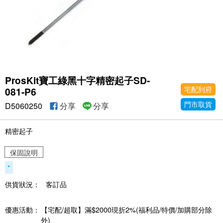
ProsKit寶工綠黑十字精密起子SD-
宅配到府
081-P6
門市取貨
D5060250
分享
分享
精密起子
保固說明
*
供貨狀況：
客訂品
優惠活動：
【宅配/超取】滿$2000現折2%(福利品/特價/加購部分除
外)