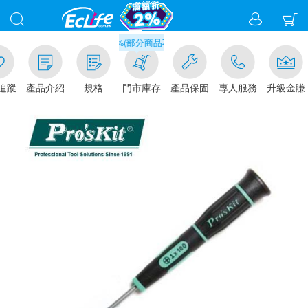
滿千元門市取貨現折1%(部分商品不適用)-請點我看
追蹤
產品介紹
規格
門市庫存
產品保固
專人服務
升級金賺