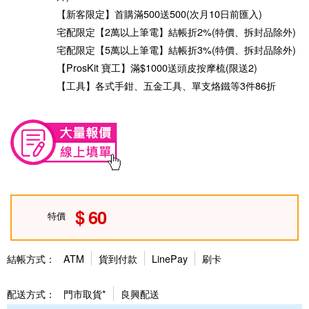
【新客限定】首購滿500送500(次月10日前匯入)
宅配限定【2萬以上筆電】結帳折2%(特價、拆封品除外)
宅配限定【5萬以上筆電】結帳折3%(特價、拆封品除外)
【ProsKit 寶工】滿$1000送頭皮按摩梳(限送2)
【工具】各式手鉗、五金工具、單支烙鐵等3件86折
60
特價
結帳方式：
ATM
貨到付款
LinePay
刷卡
配送方式：
門市取貨*
良興配送