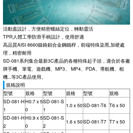
活動蓋設計，方便精密螺絲定位，轉動靈活
TPR人體工學防滑手柄設計，使用舒適
高品質AISI 8660鎳鉻鉬合金鋼鐵桿，前端特殊染黑,加硬處
理，精密耐用
SD-081系列集合最新3C產品的各種特殊起子頭，適合於各廠
牌手機、筆電、遊戲機、MP3、 MP4、PDA、導航機、相
機...等3C產品使用。
規格說明
型號
規格
型號
規格
型號
規格
SD-081-H
H0.7 x 5
SD-081-S
1.0 x 50
SD-081-T6
T6 x 50
1
0
1
SD-081-H
H0.9 x 5
SD-081-S
1.6 x 50
SD-081-T7
T7 x 50
2
0
2