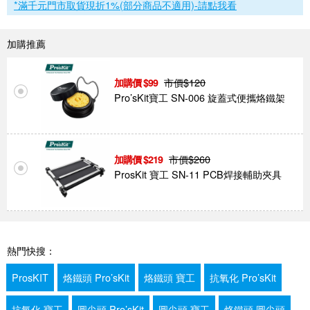
*滿千元門市取貨現折1%(部分商品不適用)-請點我看
加購推薦
市價$
120
99
Pro’sKit寶工 SN-006 旋蓋式便攜烙鐵架
市價$
260
219
ProsKit 寶工 SN-11 PCB焊接輔助夾具
熱門快搜：
ProsKIT
烙鐵頭 Pro’sKit
烙鐵頭 寶工
抗氧化 Pro’sKit
抗氧化 寶工
圓尖頭 Pro’sKit
圓尖頭 寶工
烙鐵頭 圓尖頭