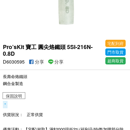
宅配到府
Pro’sKit 寶工 圓尖烙鐵頭 5SI-216N-
門市取貨
0.8D
超商取貨
D6030595
分享
分享
長壽命烙鐵頭
鋼合金製造
保固說明
*
供貨狀況：
正常供貨
優惠活動：
【宅配/超取】滿$2000現折2%(福利品/特價/加購部分除