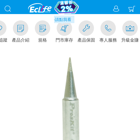
00
市取貨現折1%(部分商品不適用)-請點我看
加入追蹤
產品介紹
規格
門市庫存
產品保固
專人服務
升