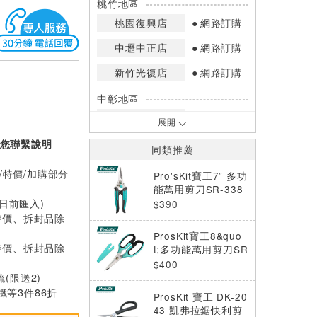
桃竹地區
桃園復興店
網路訂購
中壢中正店
網路訂購
新竹光復店
網路訂購
中彰地區
台中英才店
網路訂購
展開
您聯繫說明
嘉南地區
同類推薦
高雄中華店
網路訂購
/特價/加購部分
Pro'sKit寶工7” 多功
高雄鳳山店
網路訂購
能萬用剪刀SR-338
0日前匯入)
$390
*庫存數量：網路訂購(0)、少量庫存
特價、拆封品除
(1~2)、現貨充足(3以上)。
ProsKit寶工8&quo
*門市庫存以店內實際數量為準，可使
特價、拆封品除
t;多功能萬用剪刀SR
用專人服務或撥打門市電話洽詢。
-336
$400
梳(限送2)
等3件86折
ProsKit 寶工 DK-20
43 凱弗拉鋸快利剪