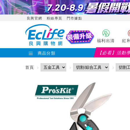
良興官網
粉絲專頁
門市據點
福利出清
紅
【必看】活動
商品分類
首頁