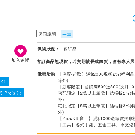
保固說明
一年
供貨狀況：
客訂品
加入追蹤
客訂商品無現貨，若交期較長或缺貨，會有專人與
優惠活動
【宅配/超取】滿$2000現折2%(福利品
除外)
Kit
【新客限定】首購滿500送500(次月1
宅配限定【2萬以上筆電】結帳折2%(
Pro’sKit
外)
宅配限定【5萬以上筆電】結帳折3%(
外)
【ProsKit 寶工】滿$1000送頭皮按摩
【工具】各式手鉗、五金工具、單支烙鐵