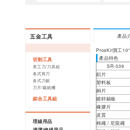
五金工具
產品
ProsKit寶工1
產品特色
切割工具
SR-339
美工刀/刀具組
各式剪刀
鋁片
各式刀鋸
塑料板
刀片/裁紙機
銅片
綜合工具組
鍍鋅錫板
橡膠片
皮質
理線用品
棉繩 / 尼龍
清潔/修繕用品