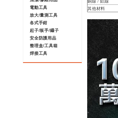
銅線 / 鋁線
電動工具
其他材料
放大/量測工具
各式手鉗
起子/板手/鑷子
安全防護用品
整理盒/工具箱
焊接工具