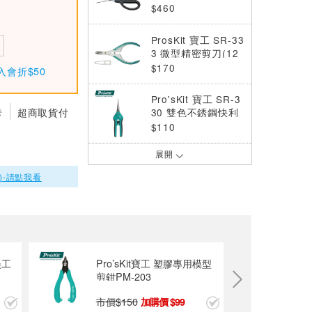
$460
ProsKit 寶工 SR-33
3 微型精密剪刀(12
0mm)
$170
入會折$50
Pro'sKit 寶工 SR-3
卡
超商取貨付
30 雙色不銹鋼快利
剪(165mm)
$110
展開
Octopus尚卓 萬用
剪刀 PH-50 Engine
)-請點我看
er (EPH-50)
$510
ProsKit寶工 8PK-S
R007 雙色不銹鋼快
利剪-大款 (200mm)
$300
美工
Pro’sKit寶工 塑膠專用模型
剪鉗PM-203
Octopus尚卓 鐵甲
武士剪刀 PH-55 En
市價$
150
99
gineer (EPH-55)
$799