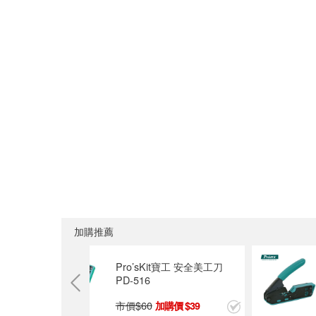
加購推薦
合金重型美
Pro’sKit寶工 安全美工刀
PD-516
市價$
60
9
39