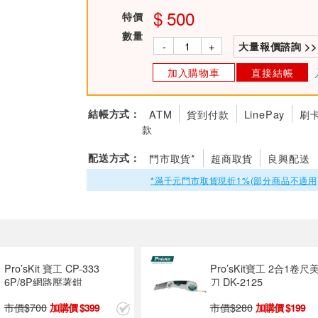
500
特價
數量
-
+
大量報價諮詢 >>
加入購物車
直接結帳
結帳方式：
ATM
貨到付款
LinePay
刷
款
配送方式：
門市取貨*
超商取貨
良興配送
*滿千元門市取貨現折1%(部分商品不適用
Pro’sKit 寶工 CP-333
Pro’sKit寶工 2合1卷尺
6P/8P網路壓著鉗
刀 DK-2125
市價$
700
市價$
280
399
199