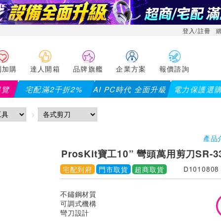
登入/註冊
利加購
達人開箱
品牌旗艦
企業方案
報價諮詢
導覽
宅配滿2千折2%
AI PC時代 全面升級
電力保護選
【
產品
ProsKit寶工10” 彎頭萬用剪刀SR-3
宅配到府
門市取貨
超商取貨
D1010808
不鏽鋼材質
可調式機構
彎刀設計