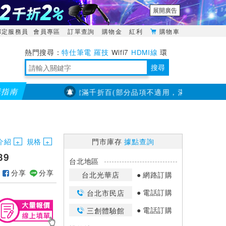
展開廣告
綁定服務員
會員專區
訂單查詢
購物金
紅利
購物車
特仕筆電
羅技
Wifi7
HDMI線
環
境量測
明緯POWER
搜尋
購指南
PX大通】全館滿千折百(部分品項不適用，滿2千折200...)
儀
靈活多變的分離式設計
TypeC安全電源延長線
日除濕15L，19坪適用
華碩 ROG Falcata 電競鍵盤
WTR-1500C行動無線影音傳輸器
電源百寶袋-你要的這裡通通有
行動電源【BSMI認證專區】
owon電子測量與智能儀器專家
介紹
規格
門市庫存
據點查詢
39
台北地區
分享
分享
台北光華店
網路訂購
電話訂購
台北市民店
電話訂購
三創體驗館