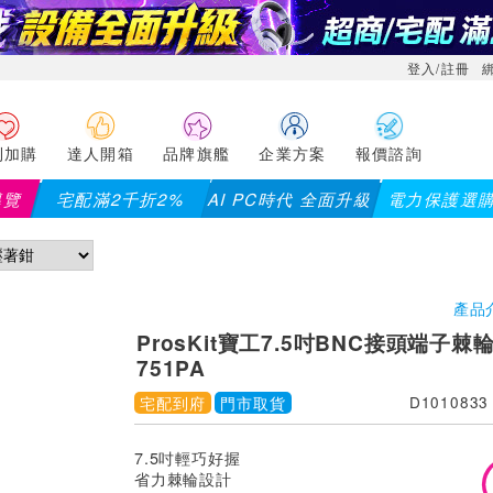
登入/註冊
利加購
達人開箱
品牌旗艦
企業方案
報價諮詢
導覽
宅配滿2千折2%
AI PC時代 全面升級
電力保護選
【PX大通】
產品
ProsKit寶工7.5吋BNC接頭端子棘
751PA
宅配到府
門市取貨
D1010833
7.5吋輕巧好握
省力棘輪設計