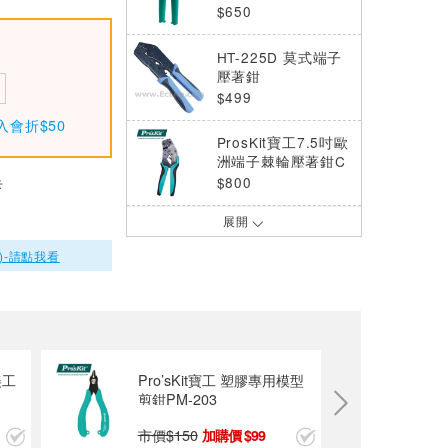
棘輪壓著鉗
$650
HT-225D 莫式端子
壓著鉗
$499
入會折$50
ProsKit寶工7.5吋歐
洲端子棘輪壓著鉗C
P-751E
$800
卡
展開
ProsKit寶工7.5吋Y.
O裸端子棘輪壓著鉗
)-請點我看
CP-751B
$800
ProsKit寶工7.5吋Y.
O裸端子棘輪壓著鉗
CP-751N
$800
美工
Pro’sKit寶工 塑膠專用模型
剪鉗PM-203
ProsKit寶工7.5吋接
續裸端子棘輪壓著鉗
市價$
150
99
CP-751C
$800