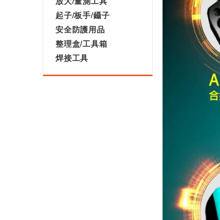
放大/量測工具
起子/板手/鑷子
安全防護用品
整理盒/工具箱
焊接工具