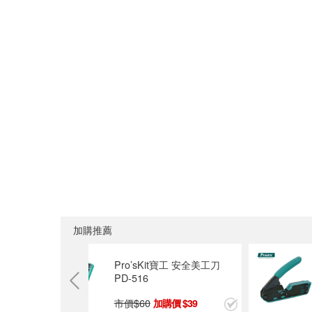
加購推薦
合金重型美
Pro’sKit寶工 安全美工刀
PD-516
市價$
60
9
39