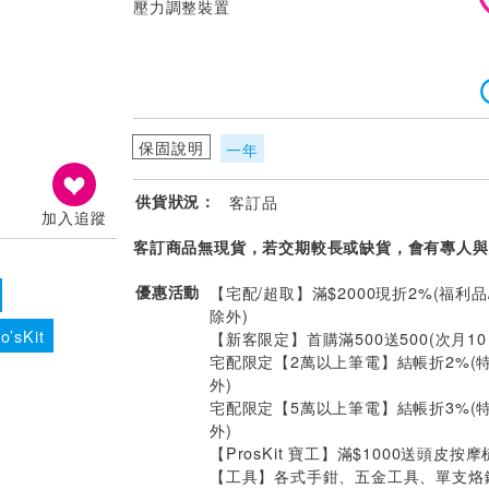
壓力調整裝置
保固說明
一年
供貨狀況：
客訂品
加入追蹤
客訂商品無現貨，若交期較長或缺貨，會有專人與
優惠活動
【宅配/超取】滿$2000現折2%(福利品
除外)
’sKit
【新客限定】首購滿500送500(次月1
宅配限定【2萬以上筆電】結帳折2%(
外)
宅配限定【5萬以上筆電】結帳折3%(
外)
【ProsKit 寶工】滿$1000送頭皮按摩
【工具】各式手鉗、五金工具、單支烙鐵