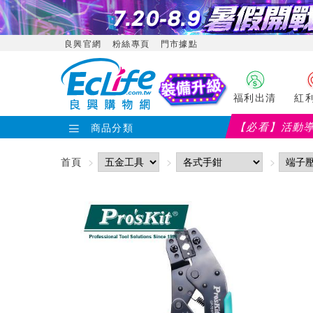
良興官網
粉絲專頁
門市據點
福利出清
紅
【必看】活動
商品分類
首頁