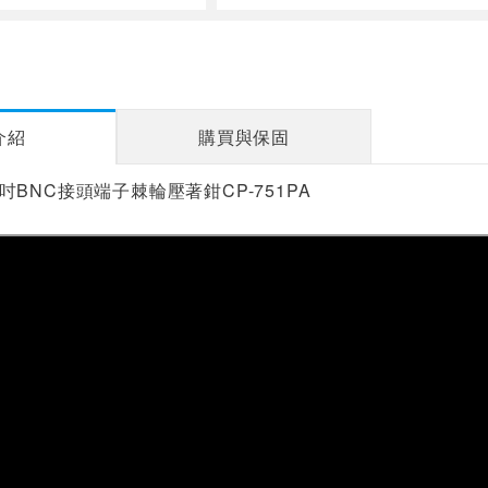
介紹
購買與保固
7.5吋BNC接頭端子棘輪壓著鉗CP-751PA