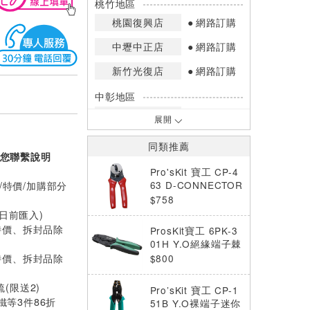
桃竹地區
桃園復興店
網路訂購
中壢中正店
網路訂購
新竹光復店
網路訂購
中彰地區
台中英才店
網路訂購
展開
嘉南地區
同類推薦
您聯繫說明
高雄中華店
網路訂購
Pro'sKit 寶工 CP-4
高雄鳳山店
網路訂購
63 D-CONNECTOR
/特價/加購部分
壓著工具 0.5-3.5m
$758
*庫存數量：網路訂購(0)、少量庫存
m2
0日前匯入)
(1~2)、現貨充足(3以上)。
特價、拆封品除
ProsKit寶工 6PK-3
*門市庫存以店內實際數量為準，可使
01H Y.O絕緣端子棘
用專人服務或撥打門市電話洽詢。
輪壓著鉗
特價、拆封品除
$800
梳(限送2)
Pro’sKit 寶工 CP-1
等3件86折
51B Y.O裸端子迷你