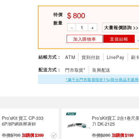
800
特價
數量
-
+
大量報價諮詢 >>
加入購物車
直接結帳
結帳方式：
ATM
貨到付款
LinePay
刷
配送方式：
門市取貨*
良興配送
*滿千元門市取貨現折1%(部分商品不適用
Pro’sKit 寶工 CP-333
Pro’sKit寶工 2合1卷尺
6P/8P網路壓著鉗
刀 DK-2125
市價$
700
市價$
280
399
199