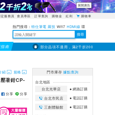
展開廣告
綁定服務員
會員專區
訂單查詢
購物金
紅利
購物車
特仕筆電
羅技
Wifi7
HDMI線
環
境量測
明緯POWER
搜尋
購指南
全館滿千折百(部分品項不適用，滿2千折200...)
儀錶指定款單筆
靈活多變的分離式設計
TypeC安全電源延長線
日除濕15L，19坪適用
華碩 ROG Falcata 電競鍵盤
WTR-1500C行動無線影音傳輸器
電源百寶袋-你要的這裡通通有
行動電源【BSMI認證專區】
owon電子測量與智能儀器專家
介紹
規格
門市庫存
據點查詢
輪壓著鉗CP-
台北地區
台北光華店
網路訂購
分享
分享
電話訂購
台北市民店
電話訂購
三創體驗館