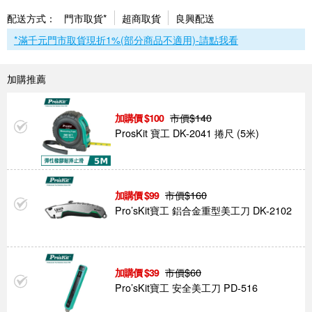
配送方式：
門市取貨*
超商取貨
良興配送
*滿千元門市取貨現折1%(部分商品不適用)-請點我看
加購推薦
市價$
140
100
ProsKit 寶工 DK-2041 捲尺 (5米)
市價$
160
99
Pro’sKit寶工 鋁合金重型美工刀 DK-2102
市價$
60
39
Pro’sKit寶工 安全美工刀 PD-516