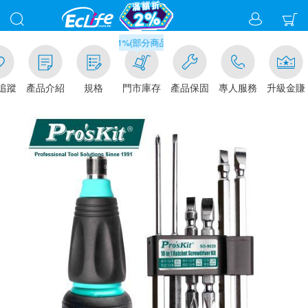
滿千元門市取貨現折1%(部分商品不適用)-請點我看
追蹤
產品介紹
規格
門市庫存
產品保固
專人服務
升級金賺