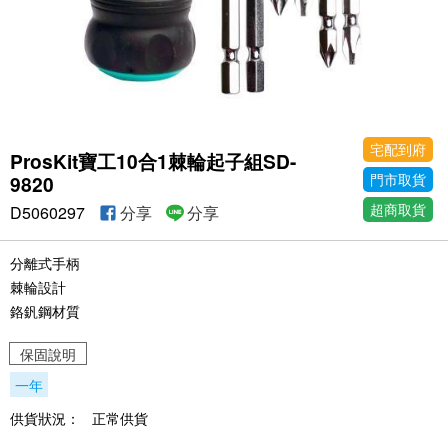
宅配到府
ProsKit寶工10合1棘輪起子組SD-
門市取貨
9820
超商取貨
D5060297
分享
分享
分離式手柄
棘輪設計
鉻釩鋼材質
保固說明
一年
供貨狀況：
正常供貨