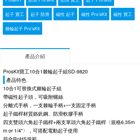
起子 寶工
起子 防滑
磁性 起子
磁性 Pro’sKit
磁性 寶工
棘輪起子 Pro’sKit
產品介紹
ProsKit寶工10合1棘輪起子組SD-9820
產品特色
10合1可替換式棘輪起子組
帶磁性起子頭，可吸附螺絲
分離式手柄，一支棘輪手柄+一支固定手柄
起子鐵桿材質鉻釩鋼、防滑軟膠手柄
四支雙頭六角起子鐵桿+兩支單頭六角起子鐵桿〈規格6.35m
m or 1/4"〉，可搭配電動起子使用
符合RoHS規範