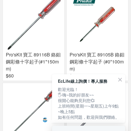
Pro'sKit 寶工 89116B 鉻鉬
Pro'sKit 寶工 89105B 鉻鉬
鋼彩條十字起子(#1*150m
鋼彩條十字起子 (#0*100m
m)
m)
$60
$50
EcLife線上詢價！專人服務
歡迎光臨！
🖐嗨~我的好朋友~~
很開心能夠見到您💞
上班時間(星期一~星期五)上午9點
~晚上5點
如有任何問題，歡迎與我們聯絡。