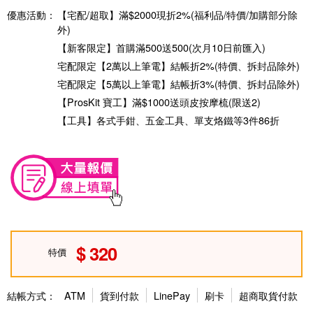
優惠活動：
【宅配/超取】滿$2000現折2%(福利品/特價/加購部分除
外)
【新客限定】首購滿500送500(次月10日前匯入)
宅配限定【2萬以上筆電】結帳折2%(特價、拆封品除外)
宅配限定【5萬以上筆電】結帳折3%(特價、拆封品除外)
【ProsKit 寶工】滿$1000送頭皮按摩梳(限送2)
【工具】各式手鉗、五金工具、單支烙鐵等3件86折
320
特價
結帳方式：
ATM
貨到付款
LinePay
刷卡
超商取貨付款