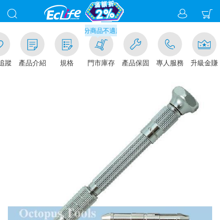
滿千元門市取貨現折1%(部分商品不適用)-請點我看
追蹤
產品介紹
規格
門市庫存
產品保固
專人服務
升級金賺