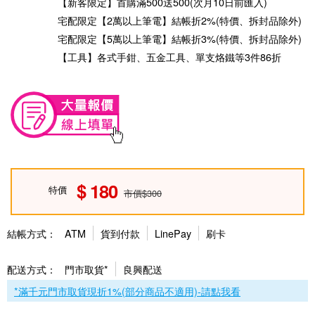
【新客限定】首購滿500送500(次月10日前匯入)
宅配限定【2萬以上筆電】結帳折2%(特價、拆封品除外)
宅配限定【5萬以上筆電】結帳折3%(特價、拆封品除外)
【工具】各式手鉗、五金工具、單支烙鐵等3件86折
180
特價
市價$300
結帳方式：
ATM
貨到付款
LinePay
刷卡
配送方式：
門市取貨*
良興配送
*滿千元門市取貨現折1%(部分商品不適用)-請點我看