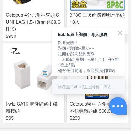
Octopus 4分六角柄夾頭 S
8P8C 三叉網路透明水晶頭
UNFLAG 1.5-13mm(468.C
10入
R13)
$59
EcLife線上詢價！專人服務
$950
歡迎光臨！
🖐嗨~我的好朋友~~
很開心能夠見到您💞
上班時間(星期一~星期五)上午9點
~晚上5點
如有任何問題，歡迎與我們聯絡。
回覆至 EcLife線上詢價！專人服務
i-wiz CAT6 雙母網路中繼
Octopus尚卓 六角柄含鈷
轉接頭
不銹鋼鑽頭組 866.606
$95
$239