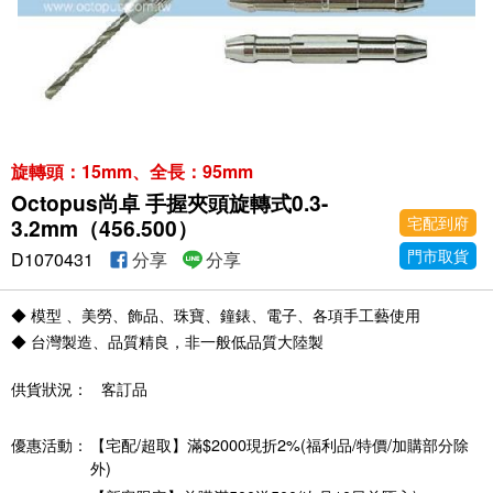
旋轉頭：15mm、全長：95mm
Octopus尚卓 手握夾頭旋轉式0.3-
宅配到府
3.2mm（456.500）
門市取貨
D1070431
分享
分享
◆ 模型 、美勞、飾品、珠寶、鐘錶、電子、各項手工藝使用
◆ 台灣製造、品質精良，非一般低品質大陸製
供貨狀況：
客訂品
優惠活動：
【宅配/超取】滿$2000現折2%(福利品/特價/加購部分除
外)