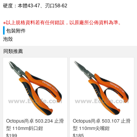
硬度：本體43-47、刃口58-62
※以上規格資料若有任何錯誤，以原廠所公佈資料為準。
包裝附件
泡殼
同類推薦
Octopus尚卓 503.234 止滑
Octopus尚卓 503.107 止滑
型 110mm斜口鉗
型 110mm尖嘴鉗
$199
$185