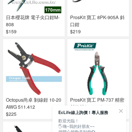
日本櫻花牌 電子尖口鉗M-
ProsKit 寶工 8PK-905A 斜
808
口鉗
$159
$219
Octopus尚卓 剝線鉗 10-20
ProsKit 寶工 PM-737 精密
AWG 511.412
斜口鉗(115mm)
EcLife線上詢價！專人服務
$225
$168
歡迎光臨！
🖐嗨~我的好朋友~~
很開心能夠見到您💞