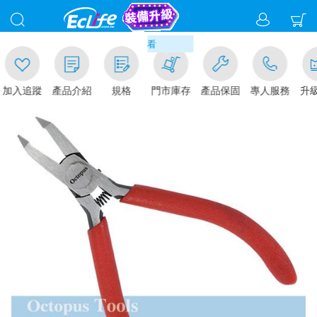
00
貨現折1%(部分商品不適用)-請點我看
加入追蹤
產品介紹
規格
門市庫存
產品保固
專人服務
升