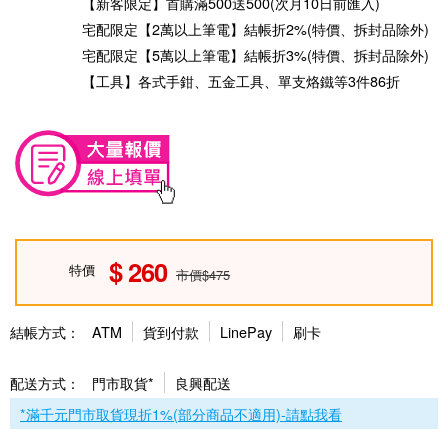
【新客限定】首購滿500送500(次月10日前匯入)
宅配限定【2萬以上筆電】結帳折2%(特價、拆封品除外)
宅配限定【5萬以上筆電】結帳折3%(特價、拆封品除外)
【工具】各式手鉗、五金工具、單支烙鐵等3件86折
260
特價
市價$475
結帳方式：
ATM
貨到付款
LinePay
刷卡
配送方式：
門市取貨*
良興配送
*滿千元門市取貨現折1%(部分商品不適用)-請點我看