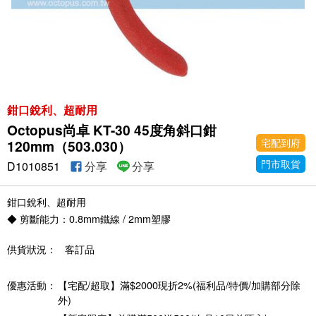
鉗口銳利、超耐用
Octopus尚卓 KT-30 45度角斜口鉗
宅配到府
120mm（503.030）
門市取貨
D1010851
分享
分享
鉗口銳利、超耐用
◆ 剪斷能力：0.8mm鐵線 / 2mm塑膠
供貨狀況：
客訂品
優惠活動：
【宅配/超取】滿$2000現折2%(福利品/特價/加購部分除
外)