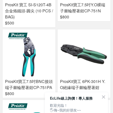
ProsKit 寶工 SI-S120T-4B
ProsKit寶工7.5吋Y.O裸端
合金烙鐵頭-圓尖 (10 PCS /
子棘輪壓著鉗CP-751N
BAG)
$800
$500
ProsKit寶工7.5吋BNC接頭
ProsKit寶工 6PK-301H Y.
端子棘輪壓著鉗CP-751PA
O絕緣端子棘輪壓著鉗
$800
$800
EcLife線上詢價！專人服務
歡迎光臨！
🖐嗨~我的好朋友~~