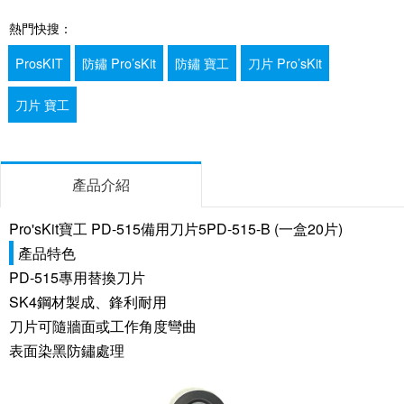
熱門快搜：
ProsKIT
防鏽 Pro’sKit
防鏽 寶工
刀片 Pro’sKit
刀片 寶工
產品介紹
Pro'sKit寶工 PD-515備用刀片5PD-515-B (一盒20片)
產品特色
PD-515專用替換刀片
SK4鋼材製成、鋒利耐用
刀片可隨牆面或工作角度彎曲
表面染黑防鏽處理