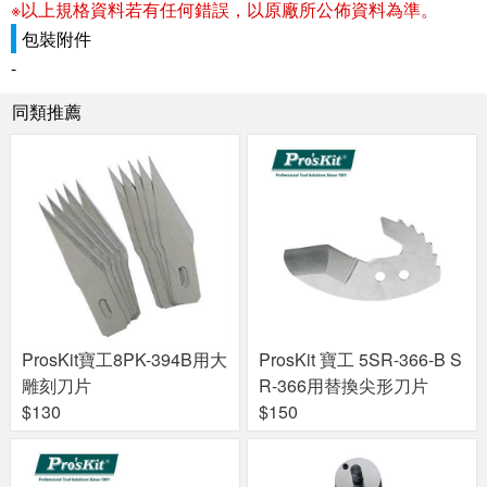
※以上規格資料若有任何錯誤，以原廠所公佈資料為準。
包裝附件
-
同類推薦
ProsKit寶工8PK-394B用大
ProsKit 寶工 5SR-366-B S
雕刻刀片
R-366用替換尖形刀片
$130
$150