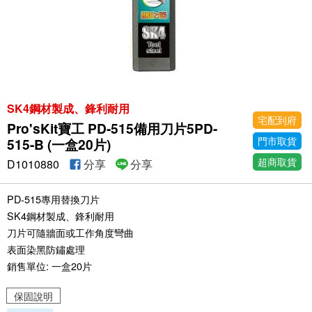
SK4鋼材製成、鋒利耐用
宅配到府
Pro'sKit寶工 PD-515備用刀片5PD-
門市取貨
515-B (一盒20片)
超商取貨
D1010880
分享
分享
PD-515專用替換刀片
SK4鋼材製成、鋒利耐用
刀片可隨牆面或工作角度彎曲
表面染黑防鏽處理
銷售單位: 一盒20片
保固說明