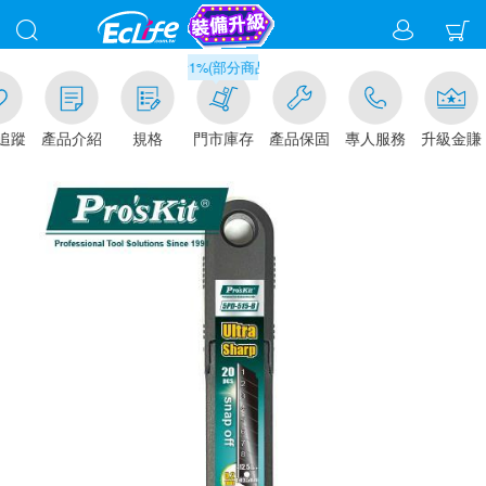
滿千元門市取貨現折1%(部分商品不適用)-請點我看
追蹤
產品介紹
規格
門市庫存
產品保固
專人服務
升級金賺