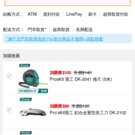
結帳方式：
ATM
貨到付款
LinePay
刷卡
超商取貨付款
配送方式：
門市取貨*
超商取貨
良興配送
*滿千元門市取貨現折1%(部分商品不適用)-請點我看
加購推薦
市價$
140
100
ProsKit 寶工 DK-2041 捲尺 (5米)
市價$
160
99
Pro’sKit寶工 鋁合金重型美工刀 DK-2102