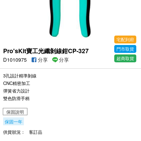
宅配到府
門市取貨
Pro'sKit寶工光纖剝線鉗CP-327
超商取貨
D1010975
分享
分享
3孔設計精準剝線
CNC精密加工
彈簧省力設計
雙色防滑手柄
保固說明
保固一年
供貨狀況：
客訂品