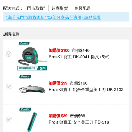
配送方式：
門市取貨*
超商取貨
良興配送
*滿千元門市取貨現折1%(部分商品不適用)-請點我看
加購推薦
市價$
140
100
ProsKit 寶工 DK-2041 捲尺 (5米)
市價$
160
99
Pro’sKit寶工 鋁合金重型美工刀 DK-2102
市價$
60
39
Pro’sKit寶工 安全美工刀 PD-516