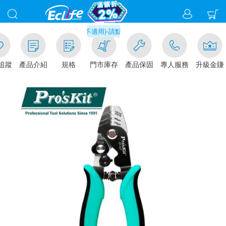
門市取貨現折1%(部分商品不適用)-請點我看
追蹤
產品介紹
規格
門市庫存
產品保固
專人服務
升級金賺