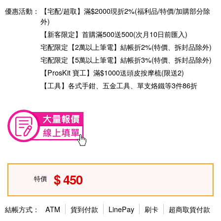
優惠活動：
【宅配/超取】滿$2000現折2%(福利品/特價/加購部分除
外)
【新客限定】首購滿500送500(次月10日前匯入)
宅配限定【2萬以上筆電】結帳折2%(特價、拆封品除外)
宅配限定【5萬以上筆電】結帳折3%(特價、拆封品除外)
【ProsKit 寶工】滿$1000送頭皮按摩梳(限送2)
【工具】各式手鉗、五金工具、單支烙鐵等3件86折
450
特價
結帳方式：
ATM
貨到付款
LinePay
刷卡
超商取貨付款