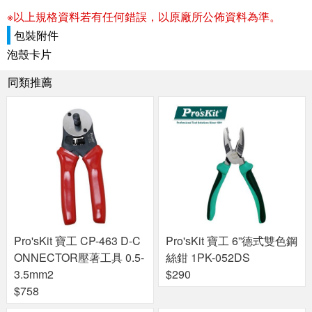
※以上規格資料若有任何錯誤，以原廠所公佈資料為準。
包裝附件
泡殼卡片
同類推薦
Pro'sKit 寶工 CP-463 D-C
Pro'sKit 寶工 6”德式雙色鋼
ONNECTOR壓著工具 0.5-
絲鉗 1PK-052DS
3.5mm2
$290
$758