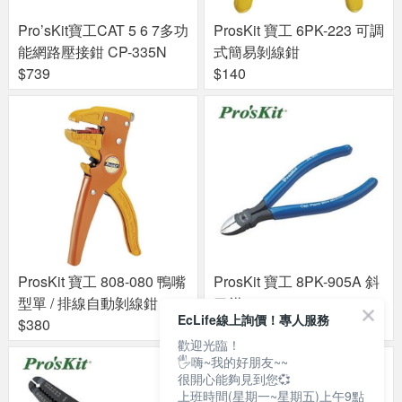
Pro’sKit寶工CAT 5 6 7多功
ProsKit 寶工 6PK-223 可調
能網路壓接鉗 CP-335N
式簡易剝線鉗
$739
$140
ProsKit 寶工 808-080 鴨嘴
ProsKit 寶工 8PK-905A 斜
型單 / 排線自動剝線鉗
口鉗
EcLife線上詢價！專人服務
$380
$219
歡迎光臨！
🖐嗨~我的好朋友~~
很開心能夠見到您💞
上班時間(星期一~星期五)上午9點