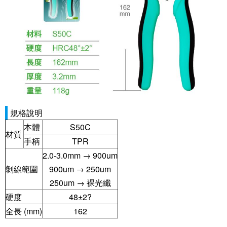
規格說明
本體
S50C
材質
手柄
TPR
2.0-3.0mm → 900um
剝線範圍
900um → 250um
250um → 裸光纖
硬度
48±2?
全長 (mm)
162