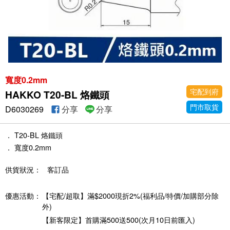
寬度0.2mm
宅配到府
HAKKO T20-BL 烙鐵頭
門市取貨
D6030269
分享
分享
． T20-BL 烙鐵頭
． 寬度0.2mm
供貨狀況：
客訂品
優惠活動：
【宅配/超取】滿$2000現折2%(福利品/特價/加購部分除
外)
【新客限定】首購滿500送500(次月10日前匯入)