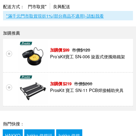
配送方式：
門市取貨*
良興配送
*滿千元門市取貨現折1%(部分商品不適用)-請點我看
加購推薦
市價$
120
99
Pro’sKit寶工 SN-006 旋蓋式便攜烙鐵架
市價$
260
219
ProsKit 寶工 SN-11 PCB焊接輔助夾具
熱門快搜：
HAKKO
hakko 烙鐵頭
hakko 烙鐵