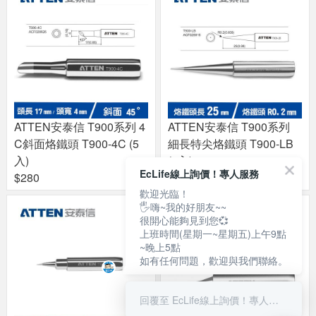
ATTEN安泰信 T900系列 4
ATTEN安泰信 T900系列
C斜面烙鐵頭 T900-4C (5
細長特尖烙鐵頭 T900-LB
入)
(5入)
EcLife線上詢價！專人服務
$280
$280
歡迎光臨！
🖐嗨~我的好朋友~~
很開心能夠見到您💞
上班時間(星期一~星期五)上午9點
~晚上5點
如有任何問題，歡迎與我們聯絡。
回覆至 EcLife線上詢價！專人服務