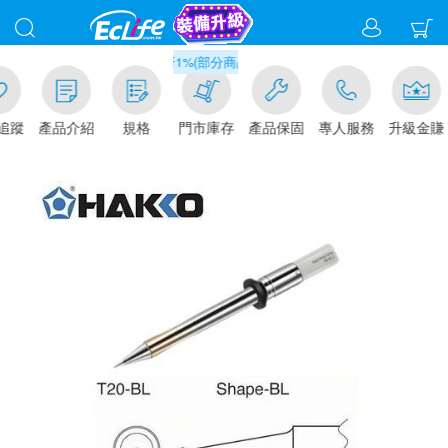
滿千元門市取貨現折1%(部分商品不適用)-請點我看
追蹤
產品介紹
規格
門市庫存
產品保固
專人服務
升級金賺