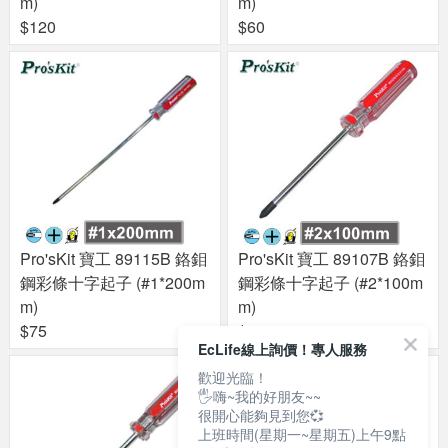
m)
m)
$120
$60
Pro'sKit 寶工 89115B 鉻鉬
Pro'sKit 寶工 89107B 鉻鉬
鋼彩條十字起子 (#1*200m
鋼彩條十字起子 (#2*100m
m)
m)
$75
$65
EcLife線上詢價！專人服務
歡迎光臨！
🖐嗨~我的好朋友~~
很開心能夠見到您💞
上班時間(星期一~星期五)上午9點