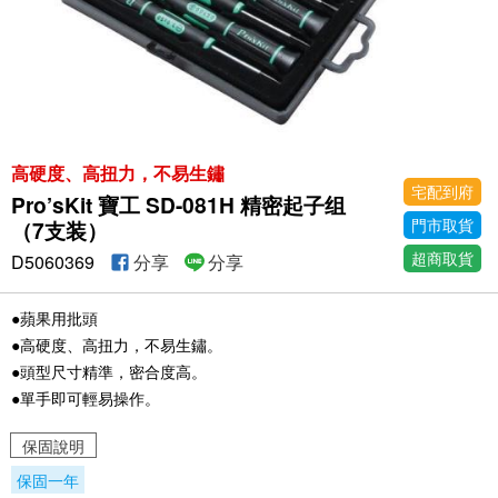
高硬度、高扭力，不易生鏽
宅配到府
Pro’sKit 寶工 SD-081H 精密起子组
門市取貨
（7支装）
超商取貨
D5060369
分享
分享
●蘋果用批頭
●高硬度、高扭力，不易生鏽。
●頭型尺寸精準，密合度高。
●單手即可輕易操作。
保固說明
保固一年