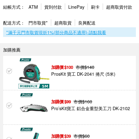
結帳方式：
ATM
貨到付款
LinePay
刷卡
超商取貨付款
配送方式：
門市取貨*
超商取貨
良興配送
*滿千元門市取貨現折1%(部分商品不適用)-請點我看
加購推薦
市價$
140
100
ProsKit 寶工 DK-2041 捲尺 (5米)
市價$
160
99
Pro’sKit寶工 鋁合金重型美工刀 DK-2102
市價$
60
39