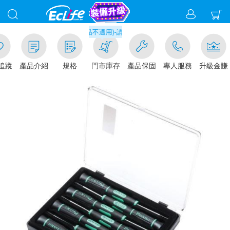
門市取貨現折1%(部分商品不適用)-請點我看
追蹤
產品介紹
規格
門市庫存
產品保固
專人服務
升級金賺