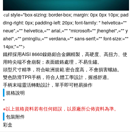
<ul style="box-sizing: border-box; margin: 0px 0px 10px; pad
ding-right: 0px; padding-left: 20px; font-family: " helvetica=""
neue",="" helvetica,="" arial,="" "microsoft="" jhenghei",="" y
ahei",="" pmingliu,="" verdana,="" sans-serif;="" font-size:=""
14px;"="">
鐵桿採用AISI 8660鎳鉻鉬合金鋼精製，高硬度、高扭力、使
用時尖端不會崩裂；表面鍍鉻處理，不易生鏽。
頭型尺寸精準，符合歐洲規範.密合度高，不會損害螺絲。
雙色防滑TPR手柄，符合人體工學設計，握感舒適。
手柄末端靈活轉動設計，單手即可輕易操作
規格說明
*
※以上規格資料若有任何錯誤，以原廠所公佈資料為準。
包裝附件
彩盒