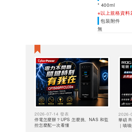
* 400ml
※以上規格資料
包裝附件
無
2026-07-14 發表
2026-
停電怎麼辦？UPS 怎麼挑、NAS 和監
華碩 R
控怎麼配一次看懂
｜嘖嘖