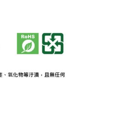
【德國ECS】急速冷
凍劑 ECS-762 400
ml
$588
Octopus尚卓 3M小
旋風拋光輪酒紅220
#（947.0222）
$130