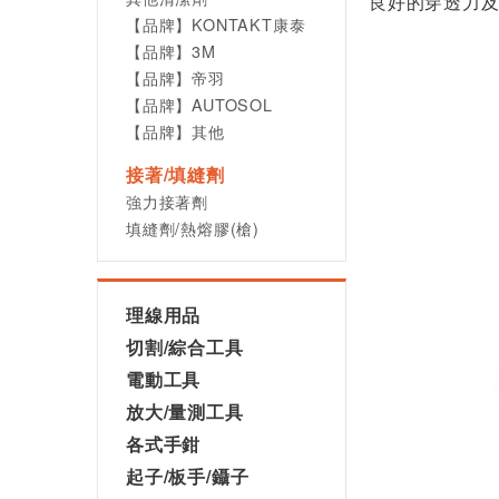
良好的穿透力
【品牌】KONTAKT康泰
【品牌】3M
【品牌】帝羽
【品牌】AUTOSOL
【品牌】其他
接著/填縫劑
強力接著劑
填縫劑/熱熔膠(槍)
理線用品
切割/綜合工具
電動工具
放大/量測工具
各式手鉗
起子/板手/鑷子