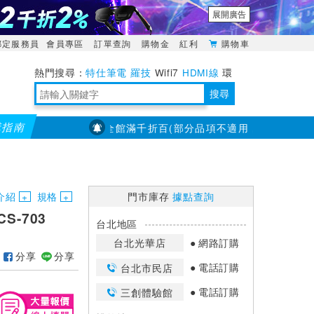
展開廣告
綁定服務員
會員專區
訂單查詢
購物金
紅利
購物車
特仕筆電
羅技
Wifi7
HDMI線
環
境量測
明緯POWER
搜尋
購指南
【PX大通】全館滿千折百(部分品項不適用，滿2千折200...
靈活多變的分離式設計
TypeC安全電源延長線
日除濕15L，19坪適用
華碩 ROG Falcata 電競鍵盤
WTR-1500C行動無線影音傳輸器
電源百寶袋-你要的這裡通通有
行動電源【BSMI認證專區】
owon電子測量與智能儀器專家
介紹
規格
門市庫存
據點查詢
S-703
台北地區
台北光華店
網路訂購
分享
分享
電話訂購
台北市民店
電話訂購
三創體驗館