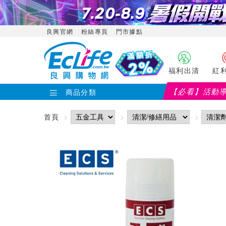
良興官網
粉絲專頁
門市據點
福利出清
紅
【必看】活動
商品分類
首頁