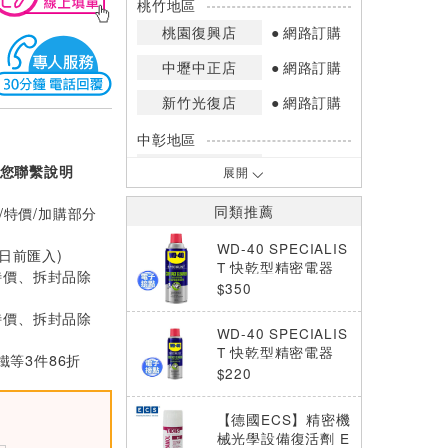
桃竹地區
桃園復興店
網路訂購
中壢中正店
網路訂購
新竹光復店
網路訂購
中彰地區
台中英才店
網路訂購
您聯繫說明
展開
嘉南地區
同類推薦
/特價/加購部分
高雄中華店
網路訂購
WD-40 SPECIALIS
0日前匯入)
高雄鳳山店
網路訂購
T 快乾型精密電器
特價、拆封品除
(電子接點)清潔劑36
$350
*庫存數量：網路訂購(0)、少量庫存
0ml
特價、拆封品除
(1~2)、現貨充足(3以上)。
WD-40 SPECIALIS
*門市庫存以店內實際數量為準，可使
T 快乾型精密電器
等3件86折
用專人服務或撥打門市電話洽詢。
(電子接點)清潔劑20
$220
0ml
【德國ECS】精密機
械光學設備復活劑 E