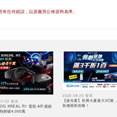
若有任何錯誤，以原廠所公佈資料為準。
2025-08-25 發表
【搶先看】良興今夏最大3C展
07-02 發表
裝備衝刺攻略！
OG XREAL R1 電競 AR 眼鏡
熱銷破4,000萬