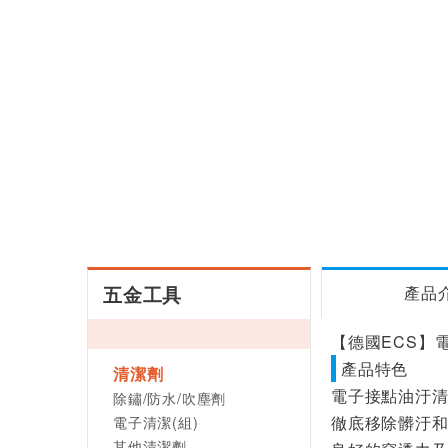
五金工具
產品
【德國ECS】電子
產品特色
清潔劑
電子接點油汙清潔
除鏽/防水/吹塵劑
電子清潔(組)
徹底移除髒汙
其他清潔劑