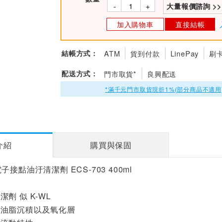
-
+
大量報價諮詢 >>
加入購物車
直接結帳
結帳方式：
ATM
貨到付款
LinePay
刷
配送方式：
門市取貨*
良興配送
*滿千元門市取貨現折1%(部分商品不適用
介紹
購買與保固
接點油汙清潔劑 ECS-703 400ml
劑 似 K-WL
和油脂沉積以及氧化層