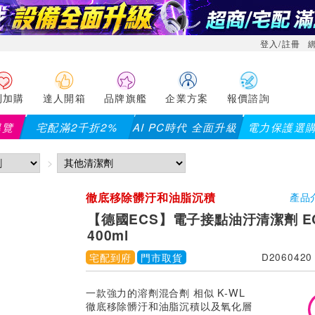
登入/註冊
利加購
達人開箱
品牌旗艦
企業方案
報價諮詢
導覽
宅配滿2千折2%
AI PC時代 全面升級
電力保護選
徹底移除髒汙和油脂沉積
產品
【德國ECS】電子接點油汙清潔劑 EC
400ml
宅配到府
門市取貨
D2060420
一款強力的溶劑混合劑 相似 K-WL
徹底移除髒汙和油脂沉積以及氧化層