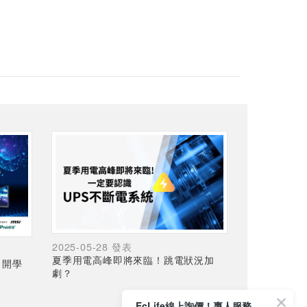
2025-05-28 發表
夏季用電高峰即將來臨！跳電狀況加
，開學
劇？
EcLife線上詢價！專人服務