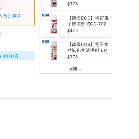
CS-704 400ml
$378
入會折$50
【德國ECS】精密電
子清潔劑 ECS-702
400ml
$378
卡
【德國ECS】電子接
點氧化物清潔劑 EC
S-701 400ml
)-請點我看
$378
展開
【德國ECS】電路板
清潔劑 ECS-705 40
0ml
$609
KONTAKT德國康泰
K-60 接點氧化物清
潔劑 400ml
$600
WD-40 萬能防鏽潤
滑劑 (13.9oz)
$240