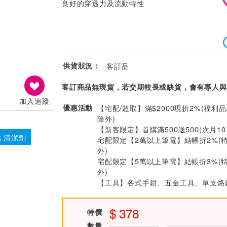
良好的穿透力及流動特性
供貨狀況：
客訂品
客訂商品無現貨，若交期較長或缺貨，會有專人與
加入追蹤
優惠活動
【宅配/超取】滿$2000現折2%(福利品
除外)
【新客限定】首購滿500送500(次月1
 清潔劑
宅配限定【2萬以上筆電】結帳折2%(
外)
宅配限定【5萬以上筆電】結帳折3%(
外)
【工具】各式手鉗、五金工具、單支烙鐵
378
特價
數量