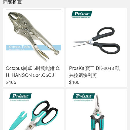
同類推薦
ProsKit 寶工 DK-2043 凱
Octopus尚卓 5吋萬能鉗 C.
弗拉鋸快利剪
H. HANSON 504.C5CJ
$460
$465