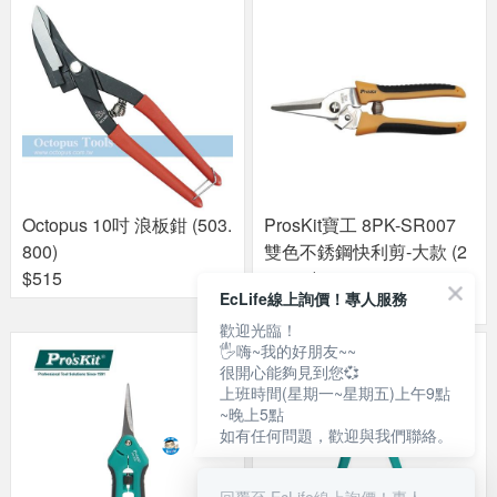
Octopus 10吋 浪板鉗 (503.
ProsKit寶工 8PK-SR007
800)
雙色不銹鋼快利剪-大款 (2
$515
00mm)
EcLife線上詢價！專人服務
$300
歡迎光臨！
🖐嗨~我的好朋友~~
很開心能夠見到您💞
上班時間(星期一~星期五)上午9點
~晚上5點
如有任何問題，歡迎與我們聯絡。