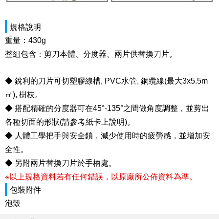
規格說明
重量：430g
整組包含：剪刀本體、分度器、兩片供替換刀片。
◆ 銳利的刀片可切塑膠線槽, PVC水管, 銅纜線(最大3x5.5m
㎡), 樹枝。
◆ 搭配精確的分度器可在45°-135°之間做角度調整，並剪出
各種切面的形狀(請參考紙卡上說明)。
◆ 人體工學把手與安全鎖，減少使用時的疲勞感，並增加安
全性。
◆ 另附兩片替換刀片於手柄處。
※以上規格資料若有任何錯誤，以原廠所公佈資料為準。
包裝附件
泡殼