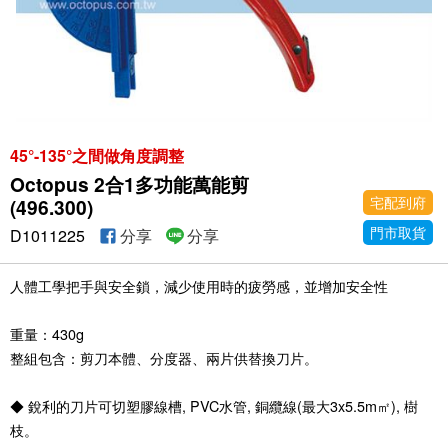
45°-135°之間做角度調整
Octopus 2合1多功能萬能剪
宅配到府
(496.300)
門市取貨
D1011225
分享
分享
人體工學把手與安全鎖，減少使用時的疲勞感，並增加安全性
重量：430g
整組包含：剪刀本體、分度器、兩片供替換刀片。
◆ 銳利的刀片可切塑膠線槽, PVC水管, 銅纜線(最大3x5.5m㎡), 樹
枝。