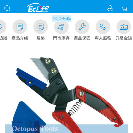
滿千元門市取貨現折1%(部分商品不適用)-請點我看
追蹤
產品介紹
規格
門市庫存
產品保固
專人服務
升級金賺