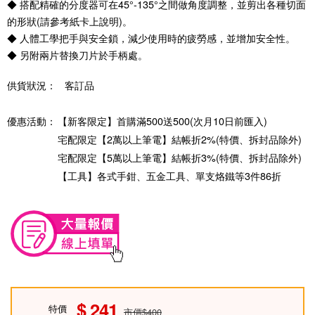
◆ 搭配精確的分度器可在45°-135°之間做角度調整，並剪出各種切面
的形狀(請參考紙卡上說明)。
◆ 人體工學把手與安全鎖，減少使用時的疲勞感，並增加安全性。
◆ 另附兩片替換刀片於手柄處。
供貨狀況：
客訂品
優惠活動：
【新客限定】首購滿500送500(次月10日前匯入)
宅配限定【2萬以上筆電】結帳折2%(特價、拆封品除外)
宅配限定【5萬以上筆電】結帳折3%(特價、拆封品除外)
【工具】各式手鉗、五金工具、單支烙鐵等3件86折
241
特價
市價$400