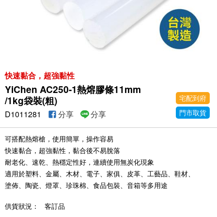
快速黏合，超強黏性
YiChen AC250-1熱熔膠條11mm
宅配到府
/1kg袋裝(粗)
門市取貨
D1011281
分享
分享
可搭配熱熔槍，使用簡單，操作容易
快速黏合，超強黏性，黏合後不易脫落
耐老化、速乾、熱穩定性好，連續使用無炭化現象
適用於塑料、金屬、木材、電子、家俱、皮革、工藝品、鞋材、
塗佈、陶瓷、燈罩、珍珠棉、食品包裝、音箱等多用途
供貨狀況：
客訂品