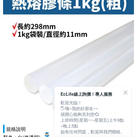
EcLife線上詢價！專人服務
歡迎光臨！
🖐嗨~我的好朋友~~
很開心能夠見到您💞
上班時間(星期一~星期五)上午9點
~晚上5點
規格說明
如有任何問題，歡迎與我們聯絡。