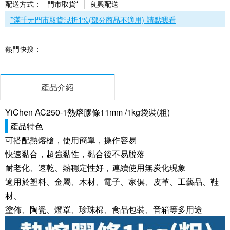
配送方式：
門市取貨*
良興配送
*滿千元門市取貨現折1%(部分商品不適用)-請點我看
熱門快搜：
產品介紹
YiChen AC250-1熱熔膠條11mm /1kg袋裝(粗)
產品特色
可搭配熱熔槍，使用簡單，操作容易
快速黏合，超強黏性，黏合後不易脫落
耐老化、速乾、熱穩定性好，連續使用無炭化現象
適用於塑料、金屬、木材、電子、家俱、皮革、工藝品、鞋
材、
塗佈、陶瓷、燈罩、珍珠棉、食品包裝、音箱等多用途