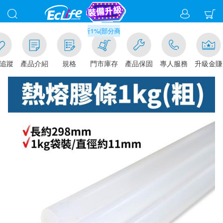
滿千元門市取貨現折1%(部分商品不適用)-請點我看
追蹤
產品介紹
規格
門市庫存
產品保固
專人服務
升級金賺