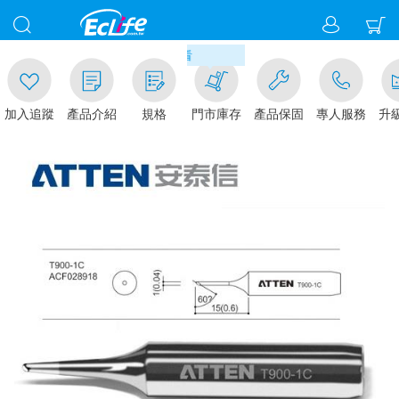
00
滿千元門市取貨現折1%(部分商
加入追蹤
產品介紹
規格
門市庫存
產品保固
專人服務
升