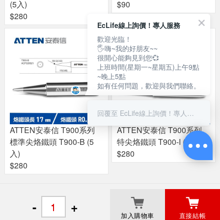
(5入)
$90
$280
EcLife線上詢價！專人服務
歡迎光臨！
🖐嗨~我的好朋友~~
很開心能夠見到您💞
上班時間(星期一~星期五)上午9點
~晚上5點
如有任何問題，歡迎與我們聯絡。
回覆至 EcLife線上詢價！專人服務
ATTEN安泰信 T900系列
ATTEN安泰信 T900系列
標準尖烙鐵頭 T900-B (5
特尖烙鐵頭 T900-I (5入)
入)
$280
$280
關於良興
粉絲專頁
門市據點
-
+
加入購物車
直接結帳
© 2017 Liang Shing EcLife Corp.