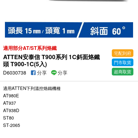
適用部分AT/ST系列烙鐵
宅配到府
ATTEN安泰信 T900系列 1C斜面烙鐵
門市取貨
頭 T900-1C(5入)
超商取貨
D6030738
分享
分享
適用ATTEN下列溫控烙鐵機種
AT980E
AT937
AT938D
ST80
ST-2065