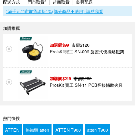
配送方式：
門市取貨*
超商取貨
良興配送
*滿千元門市取貨現折1%(部分商品不適用)-請點我看
加購推薦
市價$
120
99
Pro’sKit寶工 SN-006 旋蓋式便攜烙鐵架
市價$
260
219
ProsKit 寶工 SN-11 PCB焊接輔助夾具
熱門快搜：
ATTEN
烙鐵頭 atten
ATTEN T900
atten T900