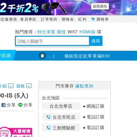
展開廣告
綁定服務員
會員專區
訂單查詢
購物金
紅利
購物車
特仕筆電
羅技
Wifi7
HDMI線
環
境量測
明緯POWER
搜尋
購指南
，滿2千折200...)
儀錶指定款單筆滿8000折200 (最高可折
靈活多變的分離式設計
TypeC安全電源延長線
日除濕15L，19坪適用
華碩 ROG Falcata 電競鍵盤
WTR-1500C行動無線影音傳輸器
電源百寶袋-你要的這裡通通有
行動電源【BSMI認證專區】
owon電子測量與智能儀器專家
介紹
規格
門市庫存
據點查詢
-IS (5入)
台北地區
分享
分享
台北光華店
網路訂購
電話訂購
台北市民店
電話訂購
三創體驗館