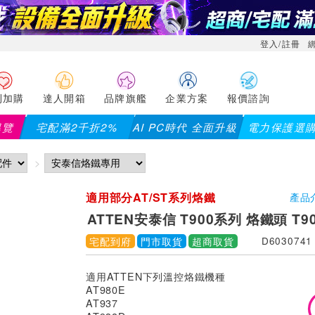
登入/註冊
利加購
達人開箱
品牌旗艦
企業方案
報價諮詢
導覽
宅配滿2千折2%
AI PC時代 全面升級
電力保護選
【PX大通】全館滿千折百(部分品項不適用
適用部分AT/ST系列烙鐵
產品
ATTEN安泰信 T900系列 烙鐵頭 T900
宅配到府
門市取貨
超商取貨
D6030741
適用ATTEN下列溫控烙鐵機種
AT980E
AT937