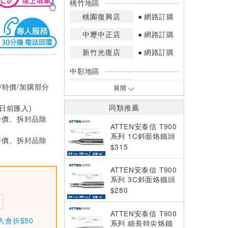
桃竹地區
桃園復興店
網路訂購
中壢中正店
網路訂購
新竹光復店
網路訂購
中彰地區
台中英才店
網路訂購
/特價/加購部分
展開
嘉南地區
0日前匯入)
同類推薦
高雄中華店
網路訂購
特價、拆封品除
ATTEN安泰信 T900
高雄鳳山店
網路訂購
系列 1C斜面烙鐵頭
特價、拆封品除
T900-1C(5入)
$315
*庫存數量：網路訂購(0)、少量庫存
(1~2)、現貨充足(3以上)。
ATTEN安泰信 T900
*門市庫存以店內實際數量為準，可使
系列 3C斜面烙鐵頭
用專人服務或撥打門市電話洽詢。
T900-3C (5入)
$280
ATTEN安泰信 T900
入會折$50
系列 細長特尖烙鐵