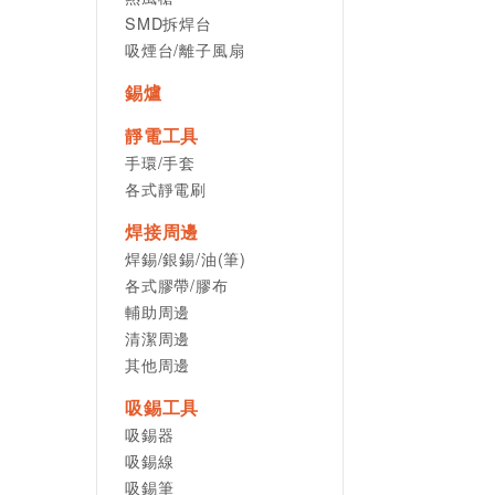
SMD拆焊台
吸煙台/離子風扇
錫爐
靜電工具
手環/手套
各式靜電刷
焊接周邊
焊錫/銀錫/油(筆)
各式膠帶/膠布
輔助周邊
清潔周邊
其他周邊
吸錫工具
吸錫器
吸錫線
吸錫筆