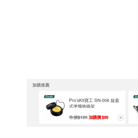
加購推薦
Pro’sKit寶工 SN-006 旋蓋
式便攜烙鐵架
市價$
120
99