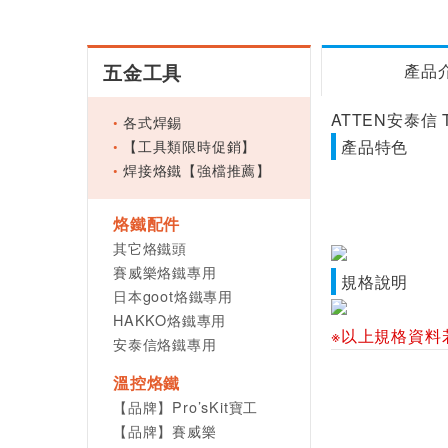
五金工具
產品
ATTEN安泰信 T
各式焊錫
【工具類限時促銷】
產品特色
焊接烙鐵【強檔推薦】
烙鐵配件
其它烙鐵頭
賽威樂烙鐵專用
規格說明
日本goot烙鐵專用
HAKKO烙鐵專用
※以上規格資料
安泰信烙鐵專用
溫控烙鐵
【品牌】Pro’sKit寶工
【品牌】賽威樂