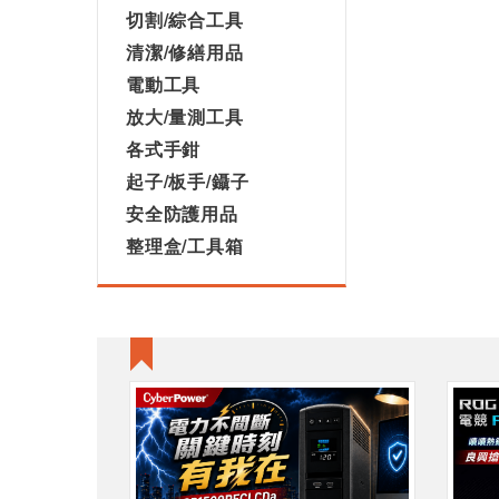
切割/綜合工具
清潔/修繕用品
電動工具
放大/量測工具
各式手鉗
起子/板手/鑷子
安全防護用品
整理盒/工具箱