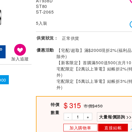
AT938D
ST80
ST-2065
5入裝
供貨狀況：
正常供貨
優惠活動
【宅配/超取】滿$2000現折2%(福利品
除外)
加入追蹤
【新客限定】首購滿500送500(次月1
宅配限定【2萬以上筆電】結帳折2%(
外)
900
宅配限定【5萬以上筆電】結帳折3%(
外)
315
特價
市價$450
數量
-
+
大量報價諮詢 >>
加入購物車
直接結帳