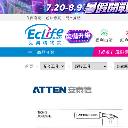
良興官網
粉絲專頁
門市據點
福利出清
紅
【必看】活動
商品分類
首頁