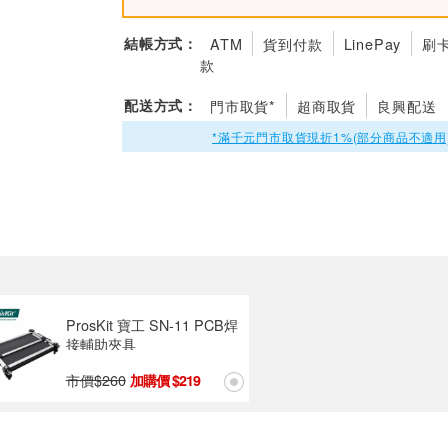
結帳方式：
ATM
貨到付款
LinePay
刷
款
配送方式：
門市取貨*
超商取貨
良興配送
*滿千元門市取貨現折1%(部分商品不適用
ProsKit 寶工 SN-11 PCB焊
接輔助夾具
市價$
260
219