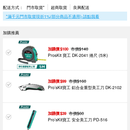
配送方式：
門市取貨*
超商取貨
良興配送
*滿千元門市取貨現折1%(部分商品不適用)-請點我看
加購推薦
市價$
140
100
ProsKit 寶工 DK-2041 捲尺 (5米)
市價$
160
99
Pro’sKit寶工 鋁合金重型美工刀 DK-2102
市價$
60
39
Pro’sKit寶工 安全美工刀 PD-516