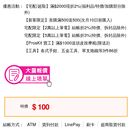
優惠活動：
【宅配/超取】滿$2000現折2%(福利品/特價/加購部分除
外)
【新客限定】首購滿500送500(次月10日前匯入)
宅配限定【2萬以上筆電】結帳折2%(特價、拆封品除外)
宅配限定【5萬以上筆電】結帳折3%(特價、拆封品除外)
【ProsKit 寶工】滿$1000送頭皮按摩梳(限送2)
【工具】各式手鉗、五金工具、單支烙鐵等3件86折
100
特價
結帳方式：
ATM
貨到付款
LinePay
刷卡
超商取貨付款