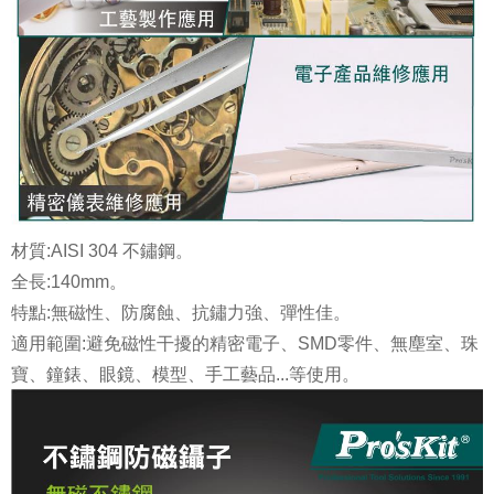
材質:AISI 304 不鏽鋼。
全長:140mm。
特點:無磁性、防腐蝕、抗鏽力強、彈性佳。
適用範圍:避免磁性干擾的精密電子、SMD零件、無塵室、珠
寶、鐘錶、眼鏡、模型、手工藝品...等使用。