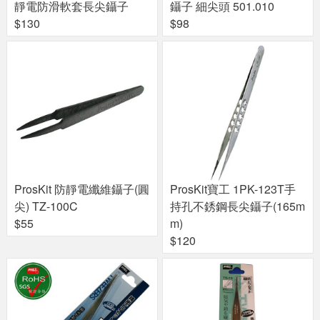
靜電防滑軟套長尖鑷子
鑷子 細尖頭 501.010
$130
$98
ProsKit 防靜電纖維鑷子(圓
ProsKit寶工 1PK-123T手
尖) TZ-100C
持孔不銹鋼長尖鑷子(165m
$55
m)
$120