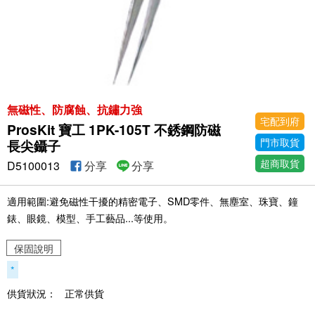
無磁性、防腐蝕、抗鏽力強
宅配到府
ProsKit 寶工 1PK-105T 不銹鋼防磁
門市取貨
長尖鑷子
超商取貨
D5100013
分享
分享
適用範圍:避免磁性干擾的精密電子、SMD零件、無塵室、珠寶、鐘
錶、眼鏡、模型、手工藝品...等使用。
保固說明
*
供貨狀況：
正常供貨