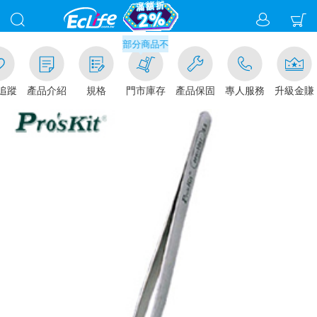
滿千元門市取貨現折1%(部分商品不適用)-請點我看
追蹤
產品介紹
規格
門市庫存
產品保固
專人服務
升級金賺