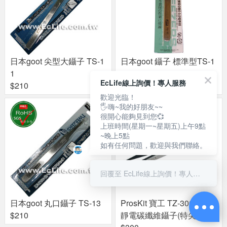
日本goot 尖型大鑷子 TS-1
日本goot 鑷子 標準型TS-1
1
0
EcLife線上詢價！專人服務
$210
$210
歡迎光臨！
🖐嗨~我的好朋友~~
很開心能夠見到您💞
上班時間(星期一~星期五)上午9點
~晚上5點
如有任何問題，歡迎與我們聯絡。
回覆至 EcLife線上詢價！專人服務
日本goot 丸口鑷子 TS-13
ProsKit 寶工 TZ-300A 防
$210
靜電碳纖維鑷子(特尖)