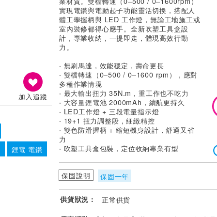
業材質。雙檔轉速（0–500 / 0–1600rpm）
實現電鑽與電動起子功能靈活切換，搭配人
體工學握柄與 LED 工作燈，無論工地施工或
室內裝修都得心應手。全新吹塑工具盒設
計，專業收納，一提即走，體現高效行動
力。
‧ 無刷馬達，效能穩定，壽命更長
‧ 雙檔轉速（0–500 / 0–1600 rpm），應對
多種作業情境
‧ 最大輸出扭力 35N.m，重工作也不吃力
加入追蹤
‧ 大容量鋰電池 2000mAh，續航更持久
‧ LED工作燈 + 三段電量指示燈
‧ 19+1 扭力調整段，細緻精控
‧ 雙色防滑握柄 + 縮短機身設計，舒適又省
力
‧ 吹塑工具盒包裝，定位收納專業有型
t
鋰電 電鑽
保固說明
保固一年
供貨狀況：
正常供貨