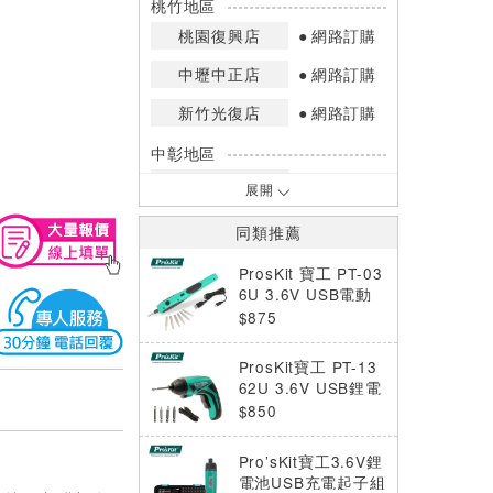
桃竹地區
桃園復興店
網路訂購
中壢中正店
網路訂購
新竹光復店
網路訂購
中彰地區
台中英才店
網路訂購
展開
嘉南地區
同類推薦
高雄中華店
網路訂購
ProsKit 寶工 PT-03
高雄鳳山店
網路訂購
6U 3.6V USB電動
起子組
$875
*庫存數量：網路訂購(0)、少量庫存
(1~2)、現貨充足(3以上)。
ProsKit寶工 PT-13
*門市庫存以店內實際數量為準，可使
62U 3.6V USB鋰電
用專人服務或撥打門市電話洽詢。
池充電起子組
$850
Pro’sKit寶工3.6V鋰
電池USB充電起子組