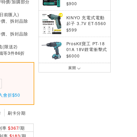
/特價/加購部分
PT-1366U
$900
0日前匯入)
KINYO 充電式電動
特價、拆封品除
起子 3.7V ET-5560
$599
特價、拆封品除
ProsKit寶工 PT-18
梳(限送2)
01A 18V鋰電衝擊式
等3件86折
電鑽組
$6000
展開
Octopus尚卓 小電
鑽 265.002
$800
入會折$50
半自動螺絲起子25
9.215LSD
$3000
卡
刷卡分期
KINYO 可旋式電動
利率
$367
/期
起子 3.7V ET-5563
$599
0利率
$183
/期