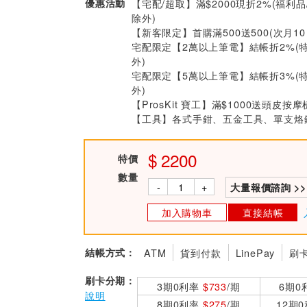
優惠活動
【宅配/超取】滿$2000現折2%(福利品
除外)
【新客限定】首購滿500送500(次月1
宅配限定【2萬以上筆電】結帳折2%(
外)
宅配限定【5萬以上筆電】結帳折3%(
外)
【ProsKit 寶工】滿$1000送頭皮按摩
【工具】各式手鉗、五金工具、單支烙鐵
2200
特價
數量
-
+
大量報價諮詢 >>
加入購物車
直接結帳
結帳方式：
ATM
貨到付款
LinePay
刷
刷卡分期：
3期0利率
$733
/期
6期0
說明
8期0利率
$275
/期
12期