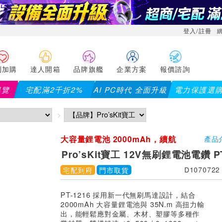
登入/註冊
利加購
達人開箱
品牌旗艦
企業方案
報價諮詢
導覽
宅配滿2千折2%
AI PC時代 全面升級
電力保護選
【PX大通】
大容量鋰電池 2000mAh，續航
產品
更持久
Pro’sKit寶工 12V無刷鋰電池電鑽 PT
宅配到府
門市取貨
D1070722
PT-1216 採用新一代無刷馬達設計，結合
2000mAh 大容量鋰電池與 35N.m 高扭力輸
出，能輕鬆應對金屬、木材、塑膠等多種作