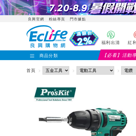
良興官網
粉絲專頁
門市據點
福利出清
紅
【必看】活動
商品分類
首頁