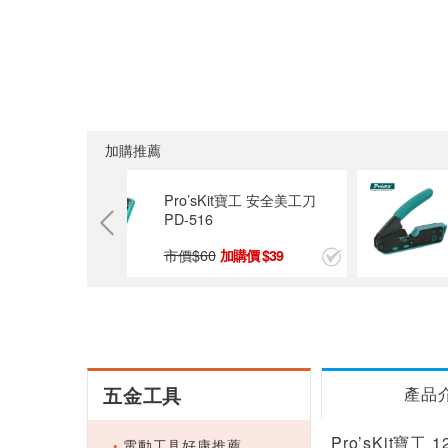
加購推薦
合金重型美
Pro’sKit寶工 安全美工刀
PD-516
市價$
60
9
39
五金工具
產品
Pro’sKit寶工
電動工具好康推薦