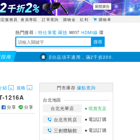
展開廣告
綁定服務員
會員專區
訂單查詢
購物金
紅利
購物車
特仕筆電
羅技
Wifi7
HDMI線
環
境量測
明緯POWER
搜尋
購指南
全館滿千折百(部分品項不適用，滿2千折200...)
儀錶指定款單筆
靈活多變的分離式設計
TypeC安全電源延長線
日除濕15L，19坪適用
華碩 ROG Falcata 電競鍵盤
WTR-1500C行動無線影音傳輸器
電源百寶袋-你要的這裡通通有
行動電源【BSMI認證專區】
owon電子測量與智能儀器專家
介紹
規格
門市庫存
據點查詢
-1216A
台北地區
分享
分享
台北光華店
現貨充足
電話訂購
台北市民店
電話訂購
三創體驗館