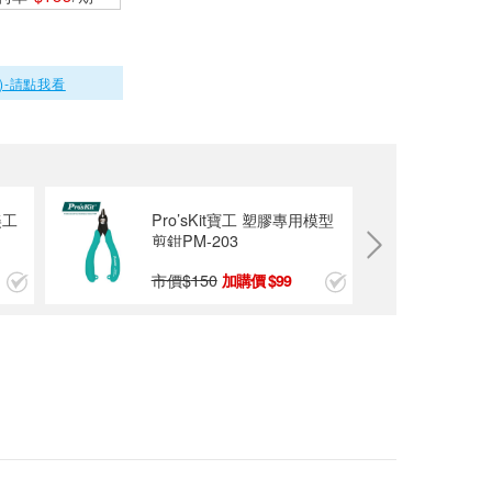
Panasonic 3.6V充
電式電動起子組 EY
7410LA2S53
)-請點我看
$8250
Pro’sKit 寶工 SD-0
81H 精密起子组（7
支装）
$380
美工
Pro’sKit寶工 塑膠專用模型
剪鉗PM-203
市價$
150
99