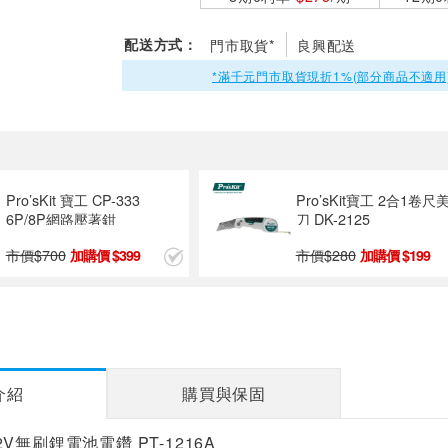
配送方式：
門市取貨*
良興配送
*滿千元門市取貨現折1%(部分商品不適用
Pro’sKit 寶工 CP-333
Pro’sKit寶工 2合1卷尺
6P/8P網路壓著鉗
刀 DK-2125
市價$
700
市價$
280
399
199
介紹
購買與保固
 12V無刷鋰電池電鑽 PT-1216A