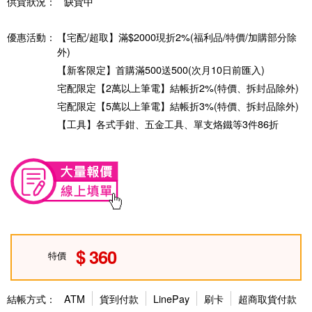
供貨狀況：
缺貨中
優惠活動：
【宅配/超取】滿$2000現折2%(福利品/特價/加購部分除
外)
【新客限定】首購滿500送500(次月10日前匯入)
宅配限定【2萬以上筆電】結帳折2%(特價、拆封品除外)
宅配限定【5萬以上筆電】結帳折3%(特價、拆封品除外)
【工具】各式手鉗、五金工具、單支烙鐵等3件86折
360
特價
結帳方式：
ATM
貨到付款
LinePay
刷卡
超商取貨付款