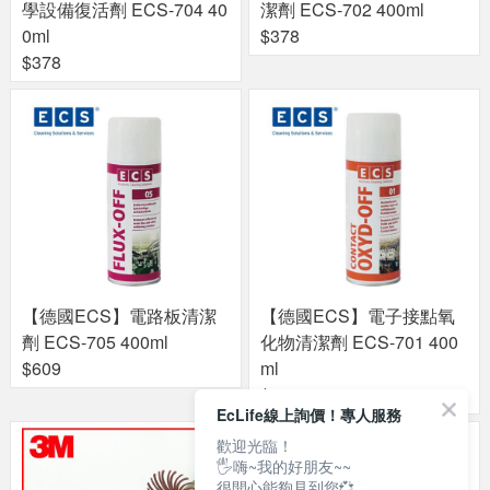
學設備復活劑 ECS-704 40
潔劑 ECS-702 400ml
0ml
$378
$378
【德國ECS】電路板清潔
【德國ECS】電子接點氧
劑 ECS-705 400ml
化物清潔劑 ECS-701 400
$609
ml
$378
EcLife線上詢價！專人服務
歡迎光臨！
🖐嗨~我的好朋友~~
很開心能夠見到您💞