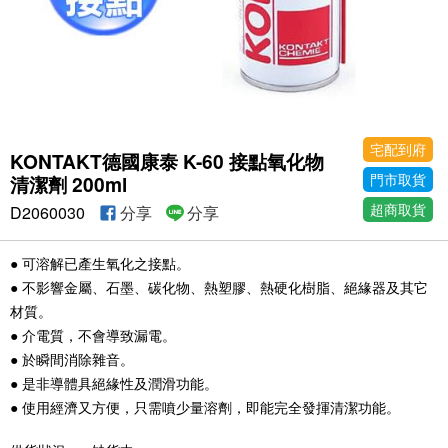
宅配到府
KONTAKT德國康泰 K-60 接點氧化物
門市取貨
清潔劑 200ml
超商取貨
D2060030
分享
分享
● 可溶解已產生氧化之接點。
● 不影響金屬、石墨、碳化物、熱塑膠、熱硬化樹脂、絕緣器及其它
材質。
● 介電質，不會導致漏電。
● 於瞬間消除雜音。
● 是非導體具絕緣性及潤滑功能。
● 使用經濟又方便，只需噴少量溶劑，即能完全發揮清潔功能。