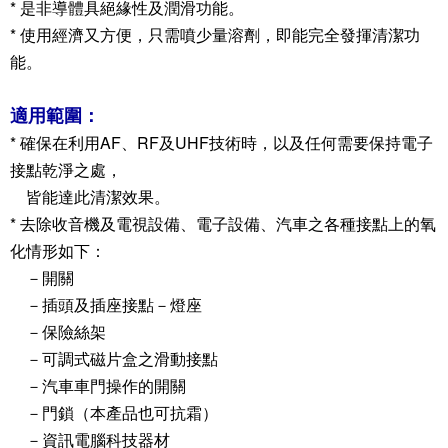
* 是非導體具絕緣性及潤滑功能。
* 使用經濟又方便，只需噴少量溶劑，即能完全發揮清潔功
能。
適用範圍：
* 確保在利用AF、RF及UHF技術時，以及任何需要保持電子
接點乾淨之處，
皆能達此清潔效果。
* 去除收音機及電視設備、電子設備、汽車之各種接點上的氧
化情形如下：
－開關
－插頭及插座接點－燈座
－保險絲架
－可調式磁片盒之滑動接點
－汽車車門操作的開關
－門鎖（本產品也可抗霜）
－資訊電腦科技器材