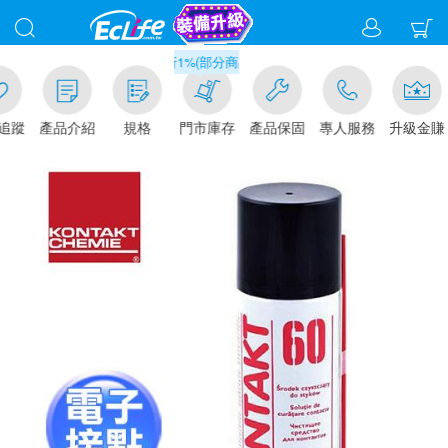
滿千元門市取貨現折1%(部分商品不適用)-請點我看
追蹤
產品介紹
規格
門市庫存
產品保固
專人服務
升級金賺