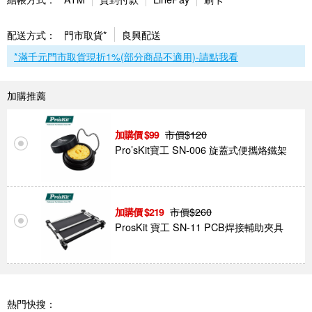
配送方式：
門市取貨*
良興配送
*滿千元門市取貨現折1%(部分商品不適用)-請點我看
加購推薦
市價$
120
99
Pro’sKit寶工 SN-006 旋蓋式便攜烙鐵架
市價$
260
219
ProsKit 寶工 SN-11 PCB焊接輔助夾具
熱門快搜：