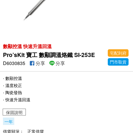
數顯控溫 快速升溫回溫
宅配到府
Pro’sKit 寶工 數顯調溫烙鐵 SI-253E
門市取貨
D6030835
分享
分享
‧ 數顯控溫
‧ 溫度校正
‧ 陶瓷發熱
‧ 快速升溫回溫
保固說明
一年
供貨狀況：
正常供貨