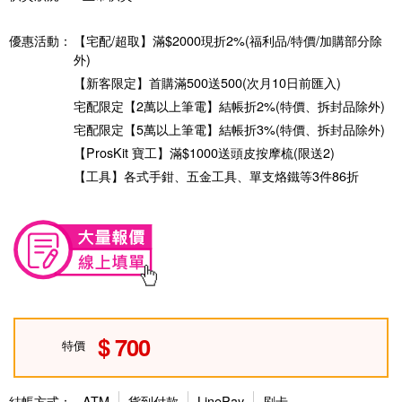
優惠活動：
【宅配/超取】滿$2000現折2%(福利品/特價/加購部分除
外)
【新客限定】首購滿500送500(次月10日前匯入)
宅配限定【2萬以上筆電】結帳折2%(特價、拆封品除外)
宅配限定【5萬以上筆電】結帳折3%(特價、拆封品除外)
【ProsKit 寶工】滿$1000送頭皮按摩梳(限送2)
【工具】各式手鉗、五金工具、單支烙鐵等3件86折
700
特價
結帳方式：
ATM
貨到付款
LinePay
刷卡