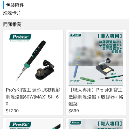
包裝附件
泡殼卡片
同類推薦
Pro’sKit寶工 迷你USB數顯
【職人專用】Pro’sKit 寶工
調溫烙鐵60W(MAX) SI-16
數顯調溫烙鐵 + 吸錫器+ 烙
0
鐵架
$1200
$899