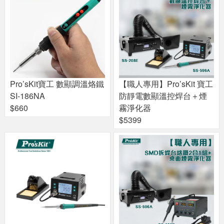
Pro’sKit寶工 數顯調溫烙鐵
【職人專用】Pro’sKit 寶工
SI-186NA
防靜電數顯溫控焊台＋煙
$660
霧淨化器
$5399