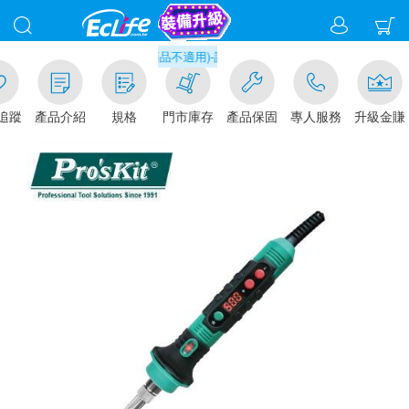
門市取貨現折1%(部分商品不適用)-請點我看
追蹤
產品介紹
規格
門市庫存
產品保固
專人服務
升級金賺