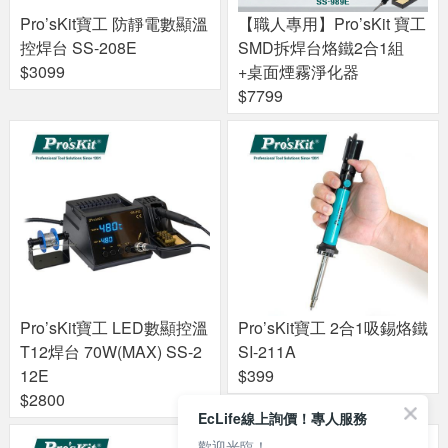
Pro’sKit寶工 防靜電數顯溫
【職人專用】Pro’sKit 寶工
控焊台 SS-208E
SMD拆焊台烙鐵2合1組
$3099
+桌面煙霧淨化器
$7799
Pro’sKit寶工 LED數顯控溫
Pro’sKit寶工 2合1吸錫烙鐵
T12焊台 70W(MAX) SS-2
SI-211A
12E
$399
$2800
EcLife線上詢價！專人服務
歡迎光臨！