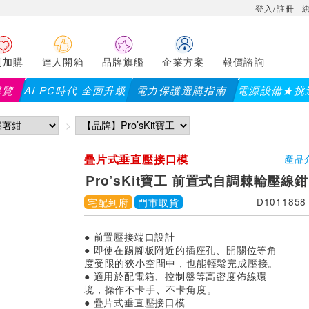
登入/註冊
利加購
達人開箱
品牌旗艦
企業方案
報價諮詢
導覽
AI PC時代 全面升級
電力保護選購指南
電源設備★挑
疊片式垂直壓接口模
產品
Pro’sKit寶工 前置式自調棘輪壓線鉗 
宅配到府
門市取貨
D1011858
● 前置壓接端口設計
● 即使在踢腳板附近的插座孔、開關位等角
度受限的狹小空間中，也能輕鬆完成壓接。
● 適用於配電箱、控制盤等高密度佈線環
境，操作不卡手、不卡角度。
● 疊片式垂直壓接口模