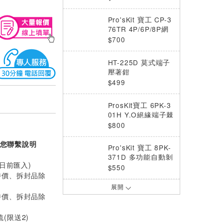
m2
Pro'sKit 寶工 CP-3
76TR 4P/6P/8P網
路棘輪壓接鉗
$700
HT-225D 莫式端子
壓著鉗
$499
ProsKit寶工 6PK-3
01H Y.O絕緣端子棘
輪壓著鉗
$800
您聯繫說明
Pro'sKit 寶工 8PK-
371D 多功能自動剝
0日前匯入)
剪壓線鉗
$550
特價、拆封品除
展開
Pro’sKit 寶工 CP-1
特價、拆封品除
51B Y.O裸端子迷你
棘輪壓著鉗
$650
梳(限送2)