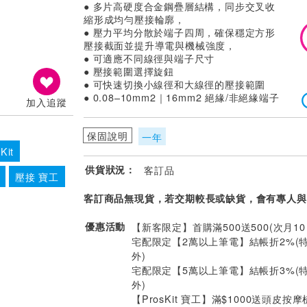
● 多片高硬度合金鋼疊層結構，同步交叉收
縮形成均勻壓接輪廓，
● 壓力平均分散於端子四周，確保穩定方形
壓接截面並提升導電與機械強度，
● 可適應不同線徑與端子尺寸
● 壓接範圍選擇旋鈕
● 可快速切換小線徑和大線徑的壓接範圍
● 0.08–10mm2｜16mm2 絕緣/非絕緣端子
加入追蹤
保固說明
一年
Kit
供貨狀況：
客訂品
壓接 寶工
客訂商品無現貨，若交期較長或缺貨，會有專人與
優惠活動
【新客限定】首購滿500送500(次月1
宅配限定【2萬以上筆電】結帳折2%(
外)
宅配限定【5萬以上筆電】結帳折3%(
外)
【ProsKit 寶工】滿$1000送頭皮按摩