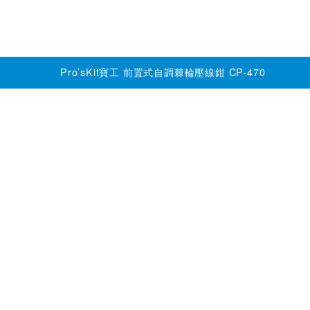
Pro’sKit寶工 前置式自調棘輪壓線鉗 CP-470
加購推薦