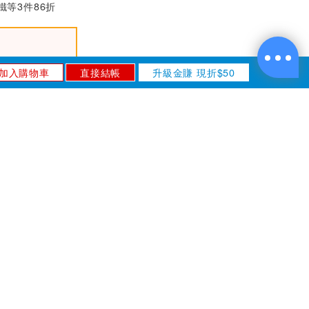
等3件86折
ProsKit寶工7.5吋Y.
O裸端子棘輪壓著鉗
CP-751B
$800
加入購物車
直接結帳
升級金賺 現折$50
ProsKit寶工7.5吋莫
士端子棘輪壓著鉗C
P-751A
入會折$50
$720
ProsKit寶工7.5吋歐
卡
刷卡分期
洲端子棘輪壓著鉗C
P-751E
$800
利率
$367
/期
ProsKit寶工7.5吋接
0利率
$183
/期
續裸端子棘輪壓著鉗
CP-751C
$800
)-請點我看