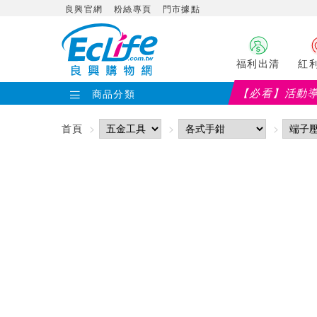
良興官網
粉絲專頁
門市據點
福利出清
紅
【必看】活動
商品分類
首頁