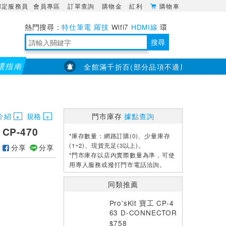
綁定服務員
會員專區
訂單查詢
購物金
紅利
購物車
特仕筆電
羅技
Wifi7
HDMI線
環
境量測
明緯POWER
搜尋
選指南
【PX大通】全館滿千折百(部分品項不適用，滿2千折200..
靈活多變的分離式設計
TypeC安全電源延長線
日除濕15L，19坪適用
華碩 ROG Falcata 電競鍵盤
WTR-1500C行動無線影音傳輸器
電源百寶袋-你要的這裡通通有
行動電源【BSMI認證專區】
owon電子測量與智能儀器專家
介紹
規格
門市庫存
據點查詢
CP-470
*庫存數量：網路訂購(0)、少量庫存
(1~2)、現貨充足(3以上)。
分享
分享
*門市庫存以店內實際數量為準，可使
用專人服務或撥打門市電話洽詢。
同類推薦
Pro'sKit 寶工 CP-4
63 D-CONNECTOR
壓著工具 0.5-3.5m
$758