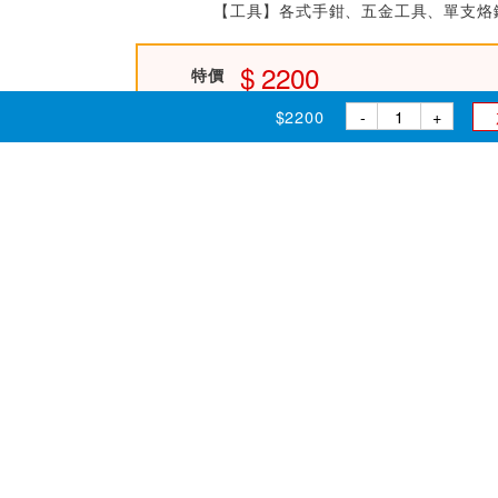
【工具】各式手鉗、五金工具、單支烙鐵
2200
特價
數量
$2200
-
+
-
+
大量報價諮詢 >>
加入購物車
直接結帳
結帳方式：
ATM
貨到付款
LinePay
刷
刷卡分期：
3期0利率
$733
/期
6期0
說明
8期0利率
$275
/期
12期
配送方式：
門市取貨*
良興配送
*滿千元門市取貨現折1%(部分商品不適用