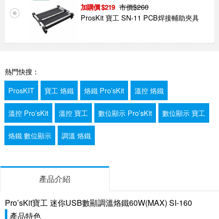
市價$
260
219
ProsKit 寶工 SN-11 PCB焊接輔助夾具
熱門快搜：
ProsKIT
寶工 烙鐵
烙鐵 Pro’sKit
溫控 烙鐵
溫控 Pro’sKit
溫控 寶工
數位顯示 Pro’sKit
數位顯示 寶工
烙鐵 數位顯示
調溫 烙鐵
產品介紹
Pro’sKit寶工 迷你USB數顯調溫烙鐵60W(MAX) SI-160
產品特色