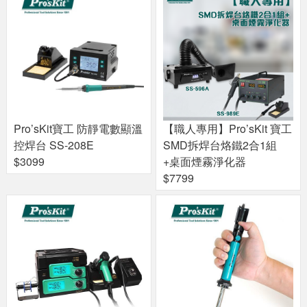
Pro’sKit寶工 防靜電數顯溫
【職人專用】Pro’sKit 寶工
控焊台 SS-208E
SMD拆焊台烙鐵2合1組
$3099
+桌面煙霧淨化器
$7799