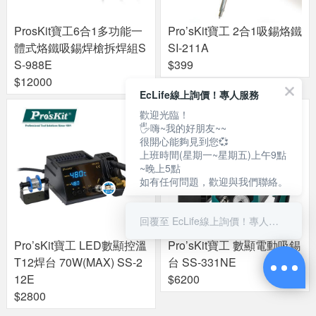
ProsKit寶工6合1多功能一
Pro’sKit寶工 2合1吸錫烙鐵
體式烙鐵吸錫焊槍拆焊組S
SI-211A
S-988E
$399
$12000
EcLife線上詢價！專人服務
歡迎光臨！
🖐嗨~我的好朋友~~
很開心能夠見到您💞
上班時間(星期一~星期五)上午9點
~晚上5點
如有任何問題，歡迎與我們聯絡。
回覆至 EcLife線上詢價！專人服務
Pro’sKit寶工 LED數顯控溫
Pro’sKit寶工 數顯電動吸錫
T12焊台 70W(MAX) SS-2
台 SS-331NE
12E
$6200
$2800