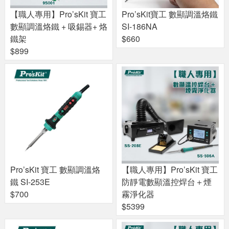
【職人專用】Pro’sKit 寶工
Pro’sKit寶工 數顯調溫烙鐵
數顯調溫烙鐵 + 吸錫器+ 烙
SI-186NA
鐵架
$660
$899
Pro’sKit 寶工 數顯調溫烙
【職人專用】Pro’sKit 寶工
鐵 SI-253E
防靜電數顯溫控焊台＋煙
$700
霧淨化器
$5399