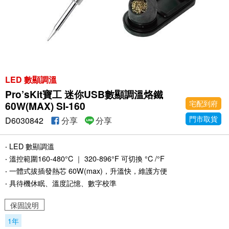
LED 數顯調溫
Pro’sKit寶工 迷你USB數顯調溫烙鐵
宅配到府
60W(MAX) SI-160
門市取貨
D6030842
分享
分享
‧ LED 數顯調溫
‧ 溫控範圍160-480°C ｜ 320-896°F 可切換 °C /°F
‧ 一體式拔插發熱芯 60W(max)，升溫快，維護方便
‧ 具待機休眠、溫度記憶、數字校準
保固說明
1年