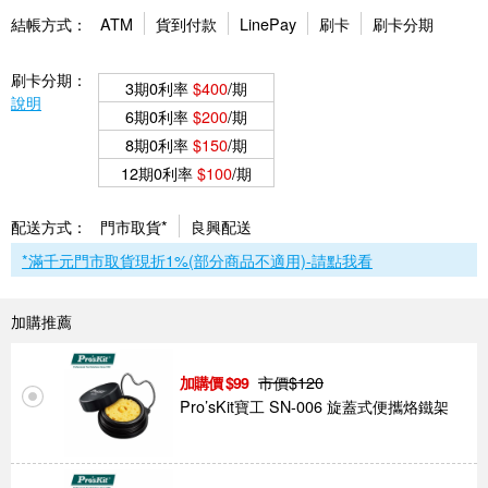
結帳方式：
ATM
貨到付款
LinePay
刷卡
刷卡分期
刷卡分期：
3期0利率
$400
/期
說明
6期0利率
$200
/期
8期0利率
$150
/期
12期0利率
$100
/期
配送方式：
門市取貨*
良興配送
*滿千元門市取貨現折1%(部分商品不適用)-請點我看
加購推薦
市價$
120
99
Pro’sKit寶工 SN-006 旋蓋式便攜烙鐵架