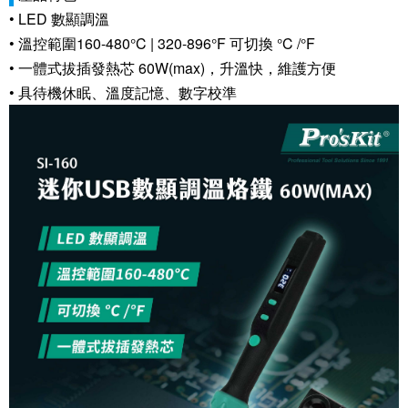
• LED 數顯調溫
• 溫控範圍160-480°C | 320-896°F 可切換 °C /°F
• 一體式拔插發熱芯 60W(max)，升溫快，維護方便
• 具待機休眠、溫度記憶、數字校準