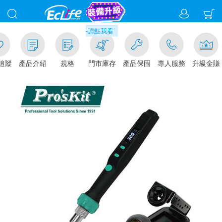
00
市取貨現折1%(部分商品不適用)-請點我看
加入追蹤
產品介紹
規格
門市庫存
產品保固
專人服務
升