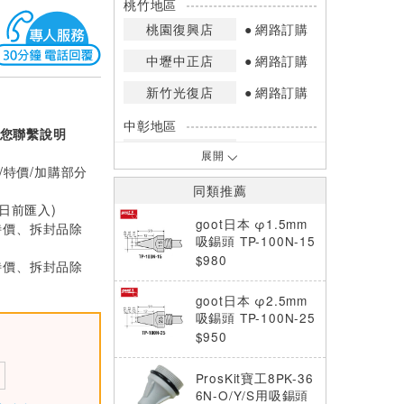
桃竹地區
桃園復興店
網路訂購
中壢中正店
網路訂購
新竹光復店
網路訂購
中彰地區
您聯繫說明
台中英才店
網路訂購
展開
/特價/加購部分
嘉南地區
同類推薦
高雄中華店
網路訂購
0日前匯入)
goot日本 φ1.5mm
特價、拆封品除
高雄鳳山店
網路訂購
吸錫頭 TP-100N-15
$980
特價、拆封品除
*庫存數量：網路訂購(0)、少量庫存
(1~2)、現貨充足(3以上)。
goot日本 φ2.5mm
*門市庫存以店內實際數量為準，可使
吸錫頭 TP-100N-25
用專人服務或撥打門市電話洽詢。
$950
ProsKit寶工8PK-36
6N-O/Y/S用吸錫頭