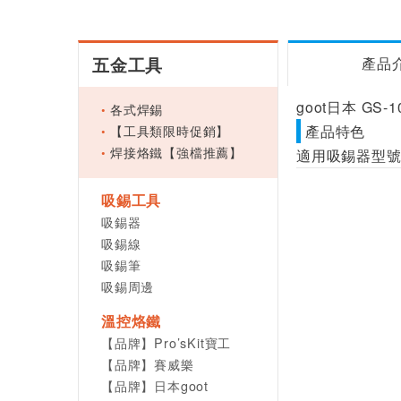
五金工具
產品
goot日本 GS-
各式焊錫
【工具類限時促銷】
產品特色
焊接烙鐵【強檔推薦】
適用吸錫器型號：
吸錫工具
吸錫器
吸錫線
吸錫筆
吸錫周邊
溫控烙鐵
【品牌】Pro’sKit寶工
【品牌】賽威樂
【品牌】日本goot