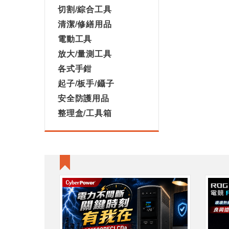
切割/綜合工具
清潔/修繕用品
電動工具
放大/量測工具
各式手鉗
起子/板手/鑷子
安全防護用品
整理盒/工具箱