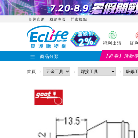
良興官網
粉絲專頁
門市據點
福利出清
紅
【必看】活動
商品分類
首頁