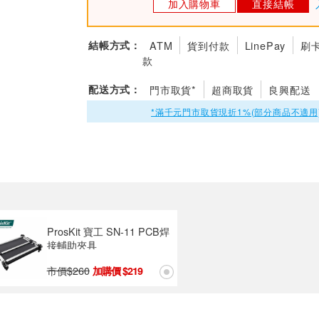
加入購物車
直接結帳
結帳方式：
ATM
貨到付款
LinePay
刷
款
配送方式：
門市取貨*
超商取貨
良興配送
*滿千元門市取貨現折1%(部分商品不適用
ProsKit 寶工 SN-11 PCB焊
接輔助夾具
市價$
260
219