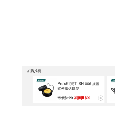
加購推薦
Pro’sKit寶工 SN-006 旋蓋
式便攜烙鐵架
市價$
120
99