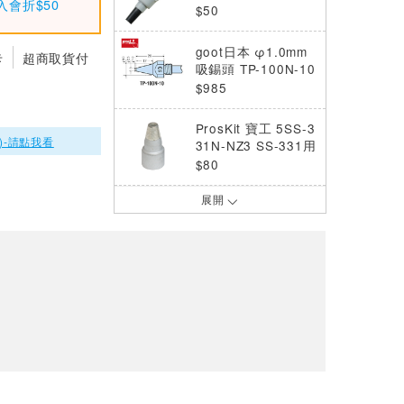
入會折$50
$50
goot日本 φ1.0mm
卡
超商取貨付
吸錫頭 TP-100N-10
$985
ProsKit 寶工 5SS-3
)-請點我看
31N-NZ3 SS-331用
吸嘴(Φ1.5)
$80
展開
日本goo t吸錫線CP
-30B 3.0mm(卷裝)
$900
日本goot 吸錫線 C
P-35B 3.5mm(卷裝)
$900
goot GS-100 吸錫
器
$550