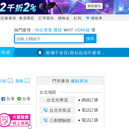
展開廣告
綁定服務員
會員專區
訂單查詢
購物金
紅利
購物車
特仕筆電
羅技
Wifi7
HDMI線
環
境量測
明緯POWER
搜尋
購指南
【PX大通】全館滿千折百(部分品項不適用，滿2千折200...)
靈活多變的分離式設計
TypeC安全電源延長線
日除濕15L，19坪適用
華碩 ROG Falcata 電競鍵盤
WTR-1500C行動無線影音傳輸器
電源百寶袋-你要的這裡通通有
行動電源【BSMI認證專區】
owon電子測量與智能儀器專家
介紹
規格
門市庫存
據點查詢
台北地區
分享
分享
台北光華店
網路訂購
電話訂購
台北市民店
電話訂購
三創體驗館