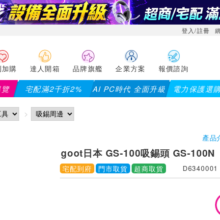
登入/註冊
利加購
達人開箱
品牌旗艦
企業方案
報價諮詢
導覽
宅配滿2千折2%
AI PC時代 全面升級
電力保護選
產品
goot日本 GS-100吸錫頭 GS-100N
宅配到府
門市取貨
超商取貨
D6340001