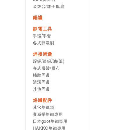
吸煙台/離子風扇
錫爐
靜電工具
手環/手套
各式靜電刷
焊接周邊
焊錫/銀錫/油(筆)
各式膠帶/膠布
輔助周邊
清潔周邊
其他周邊
烙鐵配件
其它烙鐵頭
賽威樂烙鐵專用
日本goot烙鐵專用
HAKKO烙鐵專用