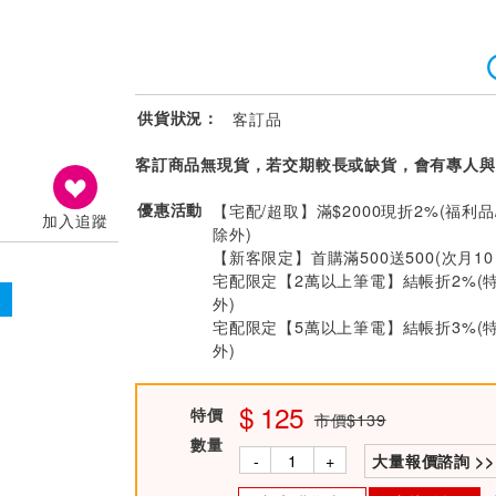
供貨狀況：
客訂品
客訂商品無現貨，若交期較長或缺貨，會有專人與
優惠活動
【宅配/超取】滿$2000現折2%(福利品
加入追蹤
除外)
【新客限定】首購滿500送500(次月1
宅配限定【2萬以上筆電】結帳折2%(
本
外)
宅配限定【5萬以上筆電】結帳折3%(
外)
125
特價
市價$139
數量
-
+
大量報價諮詢 >>