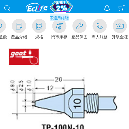
元門市取貨現折1%(部分商品不適用)-請點我看
追蹤
產品介紹
規格
門市庫存
產品保固
專人服務
升級金賺