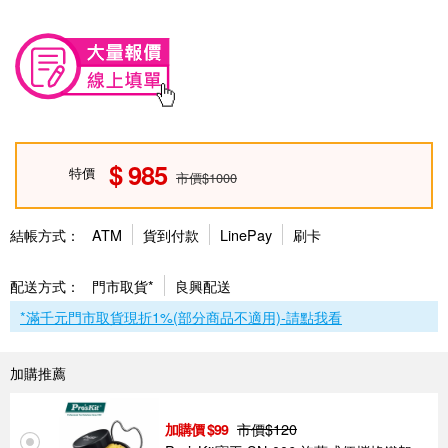
985
特價
市價$1000
結帳方式：
ATM
貨到付款
LinePay
刷卡
配送方式：
門市取貨*
良興配送
*滿千元門市取貨現折1%(部分商品不適用)-請點我看
加購推薦
市價$
120
99