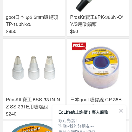
goot日本 φ2.5mm吸錫頭
ProsKit寶工8PK-366N-O/
TP-100N-25
Y/S用吸錫頭
$950
$50
ProsKit 寶工 5SS-331N-N
日本goot 吸錫線 CP-35B
Z SS-331E用吸嘴組
3.5mm(卷裝)
EcLife線上詢價！專人服務
$240
$900
歡迎光臨！
🖐嗨~我的好朋友~~
很開心能夠見到您💞