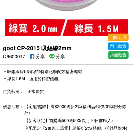
宅配到府
門市取貨
goot CP-2015 吸錫線2mm
超商取貨
D6600017
分享
分享
＊吸錫線採用銅線加特別化學配方精密編織，
＊線長1.5M，適用於精密儀器。
供貨狀況：
正常供貨
優惠活動：
【宅配/超取】滿$2000現折2%(福利品/特價/加購部分除
外)
【新客限定】首購滿500送500(次月10日前匯入)
宅配限定【2萬以上筆電】結帳折2%(特價、拆封品除外)