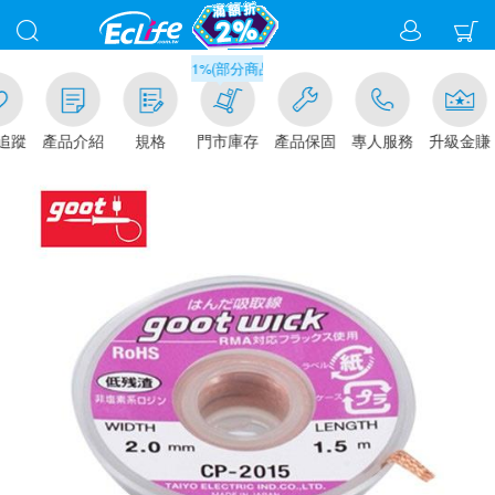
滿千元門市取貨現折1%(部分商品不適用)-請點我看
追蹤
產品介紹
規格
門市庫存
產品保固
專人服務
升級金賺