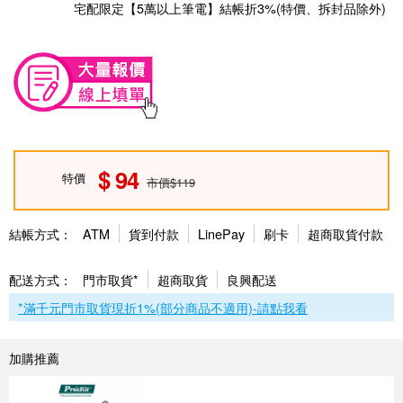
宅配限定【5萬以上筆電】結帳折3%(特價、拆封品除外)
94
特價
市價$119
結帳方式：
ATM
貨到付款
LinePay
刷卡
超商取貨付款
配送方式：
門市取貨*
超商取貨
良興配送
*滿千元門市取貨現折1%(部分商品不適用)-請點我看
加購推薦