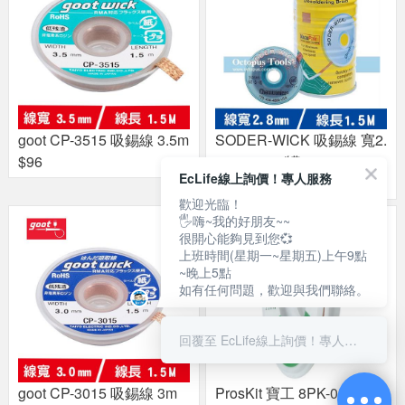
goot CP-3515 吸錫線 3.5m
SODER-WICK 吸錫線 寬2.
$96
8mm 10pc/罐 553.004
EcLife線上詢價！專人服務
$810
歡迎光臨！
🖐嗨~我的好朋友~~
很開心能夠見到您💞
上班時間(星期一~星期五)上午9點
~晚上5點
如有任何問題，歡迎與我們聯絡。
回覆至 EcLife線上詢價！專人服務
goot CP-3015 吸錫線 3m
ProsKit 寶工 8PK-031B 吸