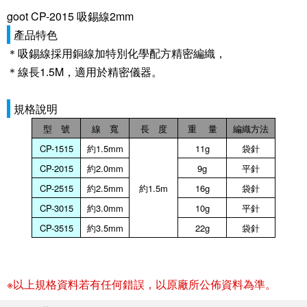
goot CP-2015 吸錫線2mm
產品特色
＊吸錫線採用銅線加特別化學配方精密編織，
＊線長1.5M，適用於精密儀器。
規格說明
型 號
線 寬
長 度
重
量
編織方法
CP-1515
約
1.5mm
11g
袋針
CP-2015
約
2.0mm
9g
平針
CP-2515
約
2.5mm
約
1.5m
16g
袋針
CP-3015
約
3.0mm
10g
平針
CP-3515
約
3.5mm
22g
袋針
※以上規格資料若有任何錯誤，以原廠所公佈資料為準。