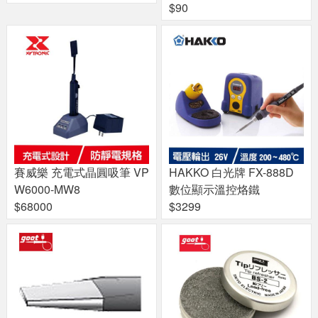
$90
賽威樂 充電式晶圓吸筆 VP
HAKKO 白光牌 FX-888D
W6000-MW8
數位顯示溫控烙鐵
$68000
$3299