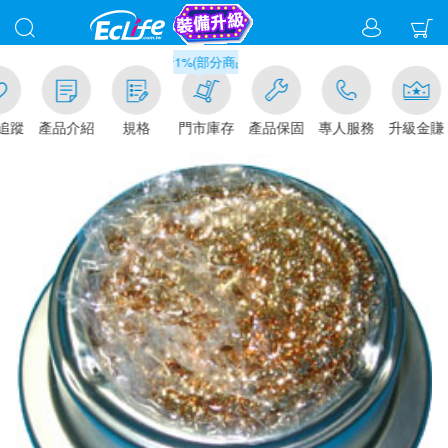
滿千元門市取貨現折1%(部分商品不適用)-請點我看
追蹤
產品介紹
規格
門市庫存
產品保固
專人服務
升級金賺