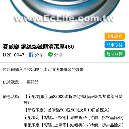
宅配到府
門市取貨
賽威樂 銅絲烙鐵頭清潔座460
超商取貨
D2010047
分享
分享
將烙鐵插入再拉出即可達到清潔烙鐵頭的效果
供貨狀況：
客訂品
優惠活動：
【宅配/超取】滿$2000現折2%(福利品/特價/加購部分除
外)
【新客限定】首購滿500送500(次月10日前匯入)
宅配限定【2萬以上筆電】結帳折2%(特價、拆封品除外)
宅配限定【5萬以上筆電】結帳折3%(特價、拆封品除外)