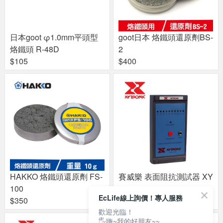
日本goot φ1.0mm平頭型
goot日本 烙鐵頭還原劑BS-
烙鐵頭 R-48D
2
$105
$400
HAKKO 烙鐵頭還原劑 FS-
賽威樂 表面阻抗測試器 XY
100
-488
EcLife線上詢價！專人服務
$350
$5500
歡迎光臨！
🖐嗨~我的好朋友~~