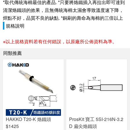
*取代傳統海棉最佳的產品. *只要將烙鐵插入再拉出即可達到
清潔烙鐵頭的效果，且無傳統海棉太濕會導致溫度速下降，
焊點不好，品質不良的缺點. *銅刷的壽命為海棉的三倍以上
規格說明
※以上規格資料若有任何錯誤，以原廠所公佈資料為準。
同類推薦
HAKKO T20-K 烙鐵頭
ProsKit 寶工 5SI-216N-3.2
$1425
D 扁尖烙鐵頭