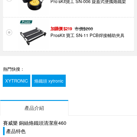
Pro’sKit寶工 SN-006 旋蓋式便攜烙鐵架
市價$
260
219
ProsKit 寶工 SN-11 PCB焊接輔助夾具
熱門快搜：
XYTRONIC
烙鐵頭 xytronic
產品介紹
賽威樂 銅絲烙鐵頭清潔座460
產品特色