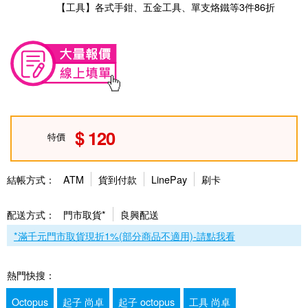
【工具】各式手鉗、五金工具、單支烙鐵等3件86折
120
特價
結帳方式：
ATM
貨到付款
LinePay
刷卡
配送方式：
門市取貨*
良興配送
*滿千元門市取貨現折1%(部分商品不適用)-請點我看
熱門快搜：
Octopus
起子 尚卓
起子 octopus
工具 尚卓