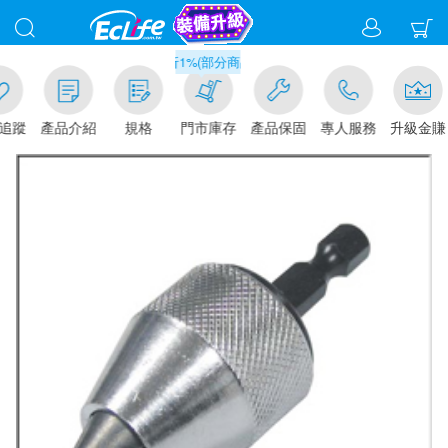
滿千元門市取貨現折1%(部分商品不適用)-請點我看
追蹤
產品介紹
規格
門市庫存
產品保固
專人服務
升級金賺