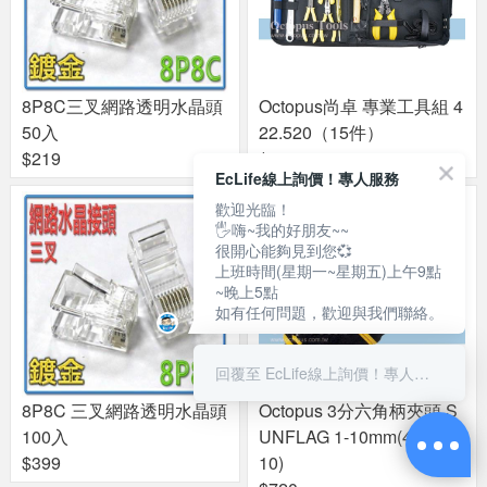
8P8C三叉網路透明水晶頭
Octopus尚卓 專業工具組 4
50入
22.520（15件）
$219
$2240
EcLife線上詢價！專人服務
歡迎光臨！
🖐嗨~我的好朋友~~
很開心能夠見到您💞
上班時間(星期一~星期五)上午9點
~晚上5點
如有任何問題，歡迎與我們聯絡。
回覆至 EcLife線上詢價！專人服務
8P8C 三叉網路透明水晶頭
Octopus 3分六角柄夾頭 S
100入
UNFLAG 1-10mm(468.CR
$399
10)