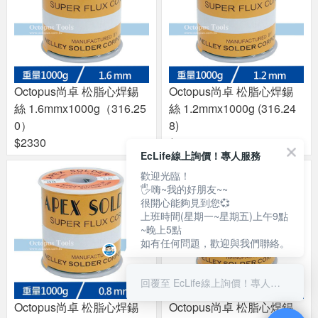
Octopus尚卓 松脂心焊錫
Octopus尚卓 松脂心焊錫
絲 1.6mmx1000g（316.25
絲 1.2mmx1000g (316.24
0）
8)
$2330
$2150
EcLife線上詢價！專人服務
歡迎光臨！
🖐嗨~我的好朋友~~
很開心能夠見到您💞
上班時間(星期一~星期五)上午9點
~晚上5點
如有任何問題，歡迎與我們聯絡。
回覆至 EcLife線上詢價！專人服務
Octopus尚卓 松脂心焊錫
Octopus尚卓 松脂心焊錫