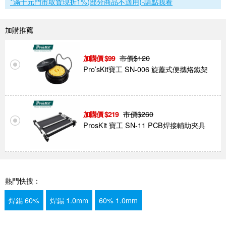
*滿千元門市取貨現折1%(部分商品不適用)-請點我看
加購推薦
市價$
120
99
Pro’sKit寶工 SN-006 旋蓋式便攜烙鐵架
市價$
260
219
ProsKit 寶工 SN-11 PCB焊接輔助夾具
熱門快搜：
焊錫 60%
焊錫 1.0mm
60% 1.0mm