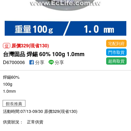
宅配到府
原價329(現省130)
促
門市取貨
台灣固品 焊錫 60% 100g 1.0mm
超商取貨
D6700006
分享
分享
焊錫60%
100g
1.0mm
館長推薦
活動時間:07/13-09/30 原價329(現省130)
供貨狀況：
正常供貨