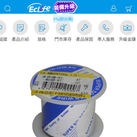
滿千元門市取貨現折1%(部分商品不適用)-請點我看
追蹤
產品介紹
規格
門市庫存
產品保固
專人服務
升級金賺