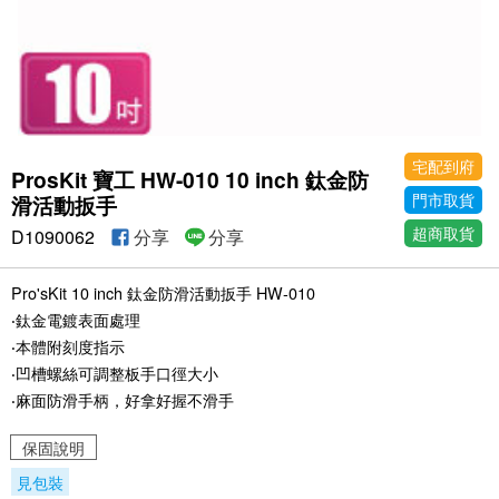
宅配到府
ProsKit 寶工 HW-010 10 inch 鈦金防
門市取貨
滑活動扳手
超商取貨
D1090062
分享
分享
Pro'sKit 10 inch 鈦金防滑活動扳手 HW-010
‧鈦金電鍍表面處理
‧本體附刻度指示
‧凹槽螺絲可調整板手口徑大小
‧麻面防滑手柄，好拿好握不滑手
保固說明
見包裝