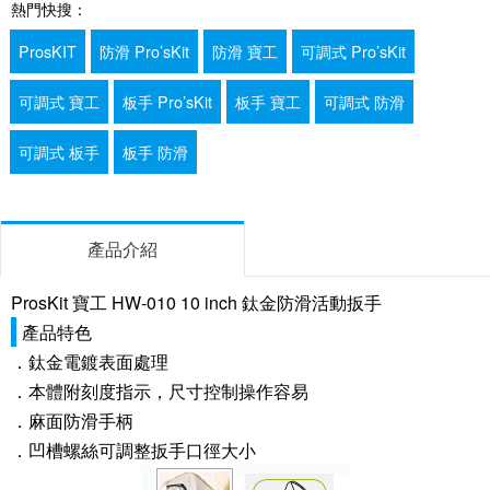
熱門快搜：
ProsKIT
防滑 Pro’sKit
防滑 寶工
可調式 Pro’sKit
可調式 寶工
板手 Pro’sKit
板手 寶工
可調式 防滑
可調式 板手
板手 防滑
產品介紹
ProsKit 寶工 HW-010 10 inch 鈦金防滑活動扳手
產品特色
．鈦金電鍍表面處理
．本體附刻度指示，尺寸控制操作容易
．麻面防滑手柄
．凹槽螺絲可調整扳手口徑大小