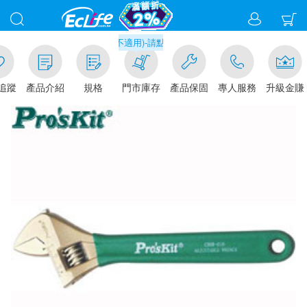
元門市取貨現折1%(部分商品不適用)-請點我看
追蹤
產品介紹
規格
門市庫存
產品保固
專人服務
升級金賺