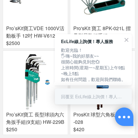
Pro’sKit寶工VDE 1000V活
Pro'sKit 寶工 8PK-021L 摺
動板手 12吋 HW-V612
疊型星孔板手組
EcLife線上詢價！專人服務
$2500
$320
歡迎光臨！
🖐嗨~我的好朋友~~
很開心能夠見到您💞
上班時間(星期一~星期五)上午9點
~晚上5點
如有任何問題，歡迎與我們聯絡。
回覆至 EcLife線上詢價！專人服務
Pro’sKit寶工 長型球頭內六
ProsKit 球型六角板手 8PK
角扳手組(9支組) HW-229B
-028
$250
$420