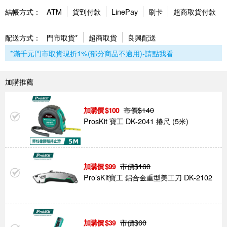
結帳方式：
ATM
貨到付款
LinePay
刷卡
超商取貨付款
配送方式：
門市取貨*
超商取貨
良興配送
*滿千元門市取貨現折1%(部分商品不適用)-請點我看
加購推薦
市價$
140
100
ProsKit 寶工 DK-2041 捲尺 (5米)
市價$
160
99
Pro’sKit寶工 鋁合金重型美工刀 DK-2102
市價$
60
39