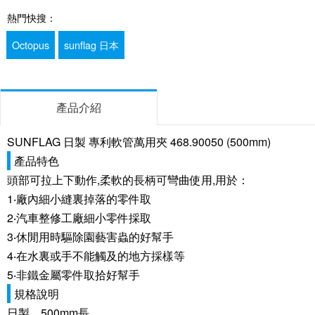
熱門快搜：
Octopus
sunflag 日本
產品介紹
SUNFLAG 日製 專利軟管萬用夾 468.90050 (500mm)
產品特色
頭部可拉上下動作,柔軟的長柄可彎曲使用,用於：
1‧廠內細小縫裏掉落的零件取
2‧汽車整修工廠細小零件採取
3‧休閒用時驅除園藝害蟲的好幫手
4‧在水裏或手不能觸及的地方採樣等
5‧非鐵金屬零件取拾好幫手
規格說明
日製 500mm長