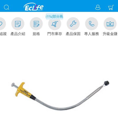
滿千元門市取貨現折1%(部分商品不適用)-請點我看
追蹤
產品介紹
規格
門市庫存
產品保固
專人服務
升級金賺