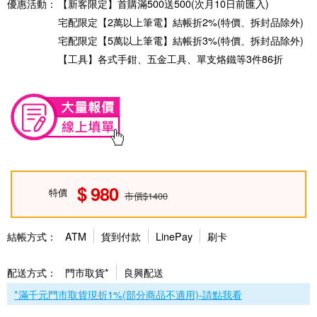
優惠活動：
【新客限定】首購滿500送500(次月10日前匯入)
宅配限定【2萬以上筆電】結帳折2%(特價、拆封品除外)
宅配限定【5萬以上筆電】結帳折3%(特價、拆封品除外)
【工具】各式手鉗、五金工具、單支烙鐵等3件86折
980
特價
市價$1400
結帳方式：
ATM
貨到付款
LinePay
刷卡
配送方式：
門市取貨*
良興配送
*滿千元門市取貨現折1%(部分商品不適用)-請點我看