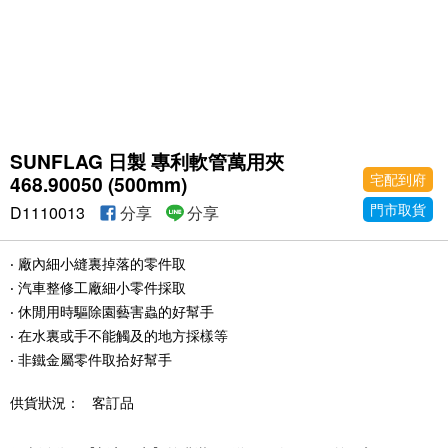
SUNFLAG 日製 專利軟管萬用夾
宅配到府
468.90050 (500mm)
門市取貨
D1110013
分享
分享
‧ 廠內細小縫裏掉落的零件取
‧ 汽車整修工廠細小零件採取
‧ 休閒用時驅除園藝害蟲的好幫手
‧ 在水裏或手不能觸及的地方採樣等
‧ 非鐵金屬零件取拾好幫手
供貨狀況：
客訂品