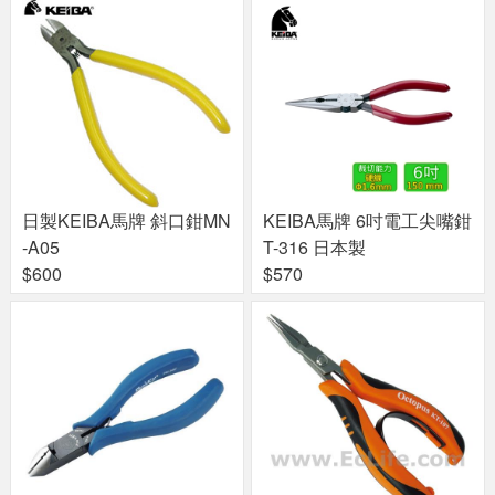
日製KEIBA馬牌 斜口鉗MN
KEIBA馬牌 6吋電工尖嘴鉗
-A05
T-316 日本製
$600
$570