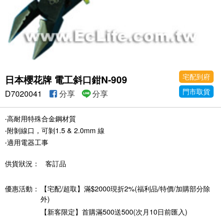
宅配到府
日本櫻花牌 電工斜口鉗N-909
門市取貨
D7020041
分享
分享
‧高耐用特殊合金鋼材質
‧附剝線口，可剝1.5 & 2.0mm 線
‧適用電器工事
供貨狀況：
客訂品
優惠活動：
【宅配/超取】滿$2000現折2%(福利品/特價/加購部分除
外)
【新客限定】首購滿500送500(次月10日前匯入)