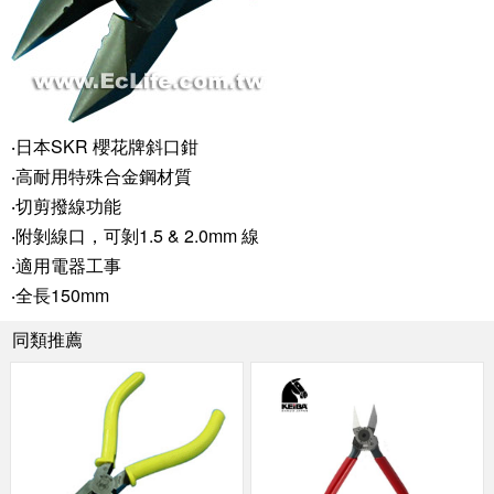
‧日本SKR 櫻花牌斜口鉗
‧高耐用特殊合金鋼材質
‧切剪撥線功能
‧附剝線口，可剝1.5 & 2.0mm 線
‧適用電器工事
‧全長150mm
同類推薦