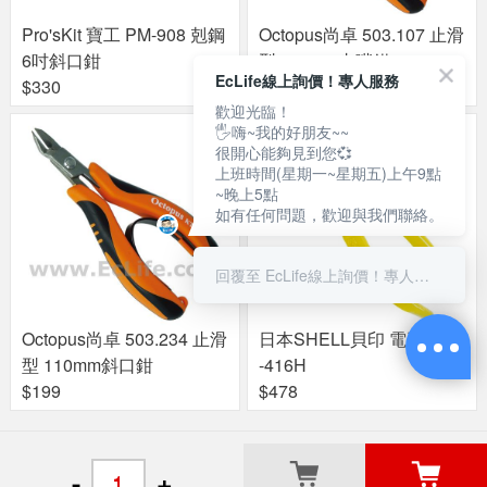
Pro'sKit 寶工 PM-908 剋鋼
Octopus尚卓 503.107 止滑
6吋斜口鉗
型 110mm尖嘴鉗
EcLife線上詢價！專人服務
$330
$185
歡迎光臨！
🖐嗨~我的好朋友~~
很開心能夠見到您💞
上班時間(星期一~星期五)上午9點
~晚上5點
如有任何問題，歡迎與我們聯絡。
回覆至 EcLife線上詢價！專人服務
Octopus尚卓 503.234 止滑
日本SHELL貝印 電工鉗ST
型 110mm斜口鉗
-416H
$199
$478
關於良興
粉絲專頁
門市據點
-
+