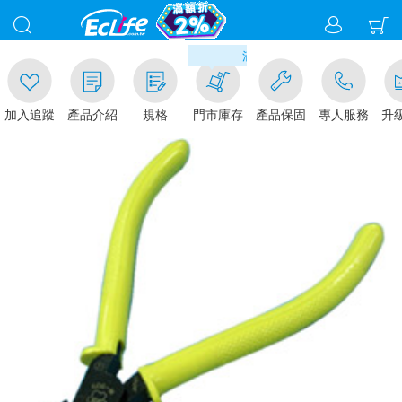
00
滿千元門市取貨現折1%(部分商
加入追蹤
產品介紹
規格
門市庫存
產品保固
專人服務
升