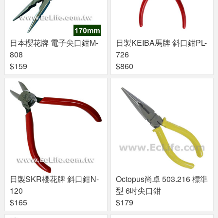
日本櫻花牌 電子尖口鉗M-
日製KEIBA馬牌 斜口鉗PL-
808
726
$159
$860
日製SKR櫻花牌 斜口鉗N-
Octopus尚卓 503.216 標準
120
型 6吋尖口鉗
$165
$179