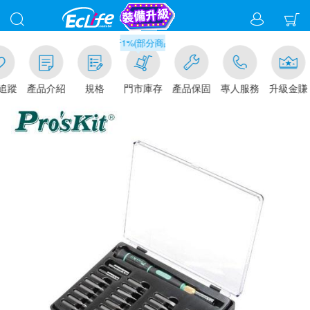
滿千元門市取貨現折1%(部分商品不適用)-請點我看
追蹤
產品介紹
規格
門市庫存
產品保固
專人服務
升級金賺