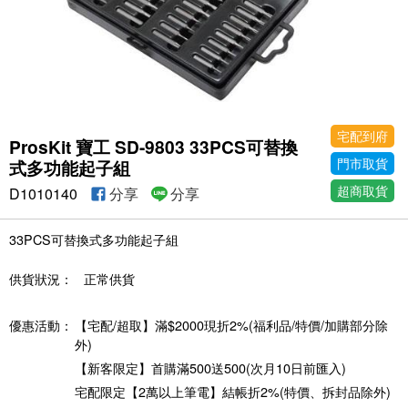
宅配到府
ProsKit 寶工 SD-9803 33PCS可替換
門市取貨
式多功能起子組
超商取貨
D1010140
分享
分享
33PCS可替換式多功能起子組
供貨狀況：
正常供貨
優惠活動：
【宅配/超取】滿$2000現折2%(福利品/特價/加購部分除
外)
【新客限定】首購滿500送500(次月10日前匯入)
宅配限定【2萬以上筆電】結帳折2%(特價、拆封品除外)