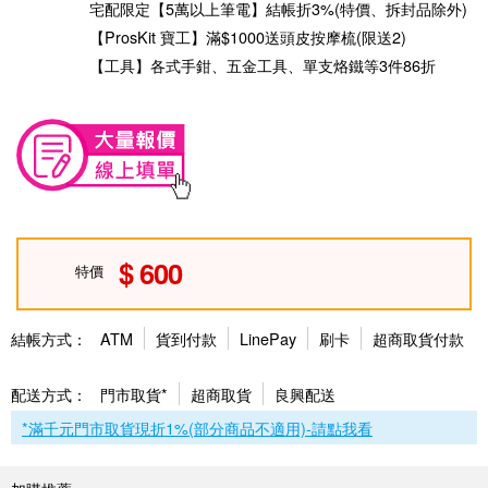
宅配限定【5萬以上筆電】結帳折3%(特價、拆封品除外)
【ProsKit 寶工】滿$1000送頭皮按摩梳(限送2)
【工具】各式手鉗、五金工具、單支烙鐵等3件86折
600
特價
結帳方式：
ATM
貨到付款
LinePay
刷卡
超商取貨付款
配送方式：
門市取貨*
超商取貨
良興配送
*滿千元門市取貨現折1%(部分商品不適用)-請點我看