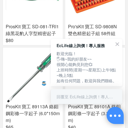
ProsKit 寶工 SD-081-TRI1
Pro'sKit 寶工 SD-9808N
綠黑花豹人字型精密起子
雙色精密起子組 58件組
$80
$599
EcLife線上詢價！專人服務
歡迎光臨！
🖐嗨~我的好朋友~~
很開心能夠見到您💞
上班時間(星期一~星期五)上午9點
~晚上5點
如有任何問題，歡迎與我們聯絡。
回覆至 EcLife線上詢價！專人服務
ProsKit 寶工 89113A 鉻鉬
ProsKit 寶工 89101A 鉻鉬
鋼彩條一字起子 (6.0*150m
鋼彩條一字起子 (3.2*75m
m)
m)
$65
$40