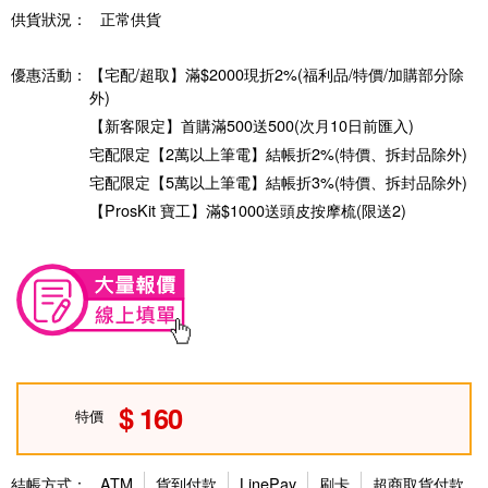
供貨狀況：
正常供貨
優惠活動：
【宅配/超取】滿$2000現折2%(福利品/特價/加購部分除
外)
【新客限定】首購滿500送500(次月10日前匯入)
宅配限定【2萬以上筆電】結帳折2%(特價、拆封品除外)
宅配限定【5萬以上筆電】結帳折3%(特價、拆封品除外)
【ProsKit 寶工】滿$1000送頭皮按摩梳(限送2)
160
特價
結帳方式：
ATM
貨到付款
LinePay
刷卡
超商取貨付款