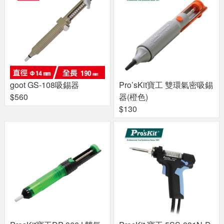
goot GS-108吸錫器
Pro’sKit寶工 雙環氣密吸錫
$560
器(橙色)
$130