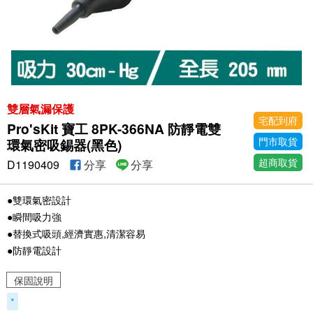
雙層氣漏保護
宅配到府
Pro'sKit 寶工 8PK-366NA 防靜電雙
門市取貨
環氣密吸錫器(黑色)
超商取貨
D1190409
分享
分享
●雙環氣密設計
●瞬間吸力強
●替換式吸頭,經濟實惠,清潔容易
●防靜電設計
保固說明
*