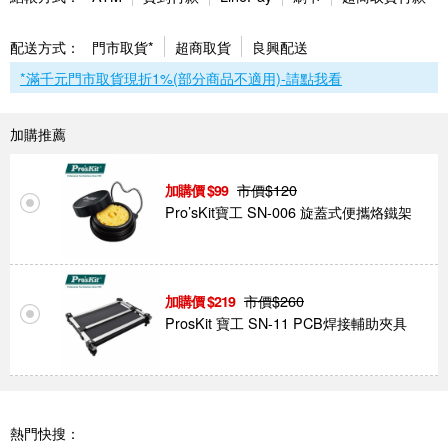
配送方式：
門市取貨*
超商取貨
良興配送
*滿千元門市取貨現折1%(部分商品不適用)-請點我看
加購推薦
市價$
120
99
Pro’sKit寶工 SN-006 旋蓋式便攜烙鐵架
市價$
260
219
ProsKit 寶工 SN-11 PCB焊接輔助夾具
熱門快搜：