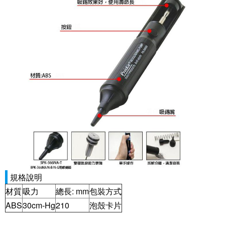
規格說明
材質
吸力
總長: mm
包裝方式
ABS
30cm-Hg
210
泡殼卡片