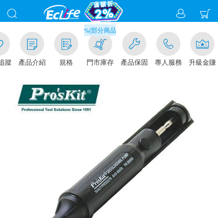
滿千元門市取貨現折1%(部分商品不適用)-請點我看
追蹤
產品介紹
規格
門市庫存
產品保固
專人服務
升級金賺