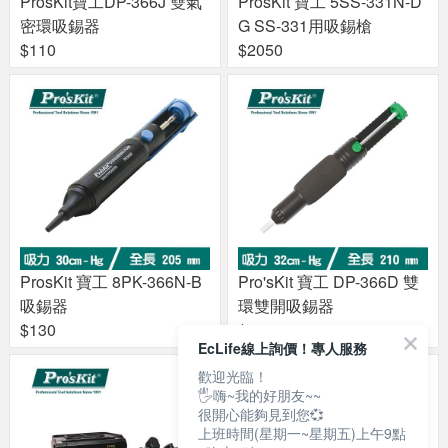
ProsKit寶工DP-366J 雙氣
ProsKit 寶工 5SS-331N-D
密環吸錫器
G SS-331用吸錫槍
$110
$2050
ProsKit 寶工 8PK-366N-B
Pro'sKit 寶工 DP-366D 雙
吸錫器
環雙開吸錫器
$130
$130
EcLife線上詢價！專人服務
歡迎光臨！
🖐嗨~我的好朋友~~
很開心能夠見到您💞
上班時間(星期一~星期五)上午9點