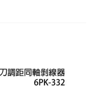
Pro’sKit 寶工 CP-3
33 6P/8P網路壓著
鉗
$700
Octopus尚卓 日本
製 ENGINEER 免對
孔快速三合一剝線鉗
$960
PAW-01