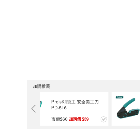
加購推薦
合金重型美
Pro’sKit寶工 安全美工刀
PD-516
市價$
60
9
39