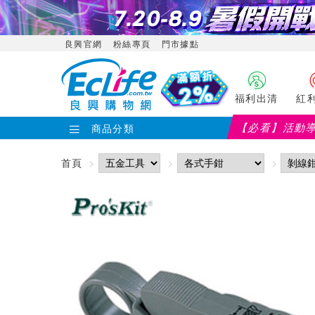
良興官網
粉絲專頁
門市據點
福利出清
紅
【必看】活動
商品分類
首頁