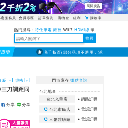
展開廣告
綁定服務員
會員專區
訂單查詢
購物金
紅利
購物車
特仕筆電
羅技
Wifi7
HDMI線
環
境量測
明緯POWER
搜尋
購指南
【PX大通】全館滿千折百(部分品項不適用，滿2千折200...)
靈活多變的分離式設計
TypeC安全電源延長線
日除濕15L，19坪適用
華碩 ROG Falcata 電競鍵盤
WTR-1500C行動無線影音傳輸器
電源百寶袋-你要的這裡通通有
行動電源【BSMI認證專區】
owon電子測量與智能儀器專家
介紹
規格
門市庫存
據點查詢
雙刀/三刀調距同
台北地區
台北光華店
網路訂購
分享
分享
電話訂購
台北市民店
電話訂購
三創體驗館