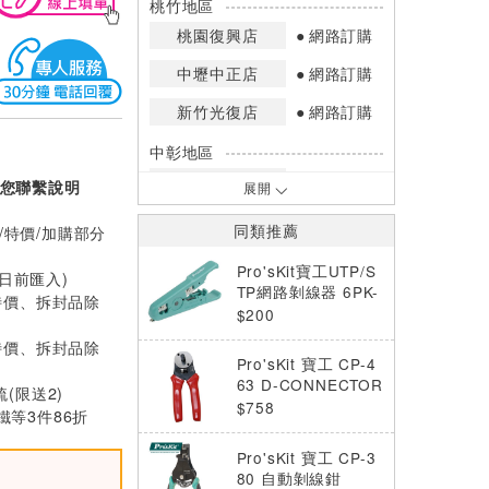
桃竹地區
桃園復興店
網路訂購
中壢中正店
網路訂購
新竹光復店
網路訂購
中彰地區
台中英才店
網路訂購
您聯繫說明
展開
嘉南地區
同類推薦
/特價/加購部分
高雄中華店
網路訂購
Pro'sKit寶工UTP/S
0日前匯入)
高雄鳳山店
網路訂購
TP網路剝線器 6PK-
特價、拆封品除
501
$200
*庫存數量：網路訂購(0)、少量庫存
特價、拆封品除
(1~2)、現貨充足(3以上)。
Pro'sKit 寶工 CP-4
*門市庫存以店內實際數量為準，可使
63 D-CONNECTOR
梳(限送2)
用專人服務或撥打門市電話洽詢。
壓著工具 0.5-3.5m
$758
等3件86折
m2
Pro'sKit 寶工 CP-3
80 自動剝線鉗