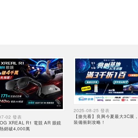
2025-08-25 發表
【搶先看】良興今夏最大3C展
07-02 發表
裝備衝刺攻略！
OG XREAL R1 電競 AR 眼鏡
熱銷破4,000萬