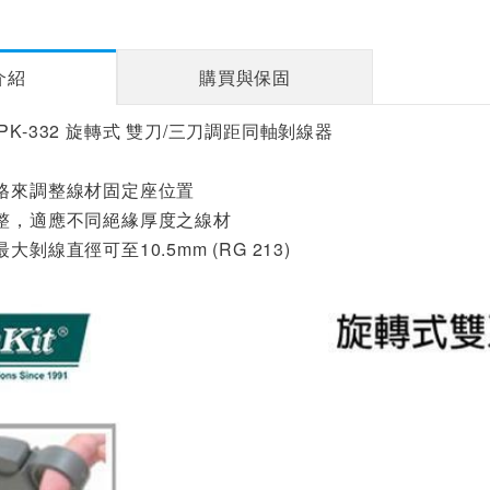
介紹
購買與保固
寶工 6PK-332 旋轉式 雙刀/三刀調距同軸剝線器
規格來調整線材固定座位置
調整，適應不同絕緣厚度之線材
大剝線直徑可至10.5mm (RG 213)