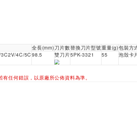
全長(mm)
刀片數
替換刀片型號
重量(g)
包裝方
6/3C2V/4C/5C
98.5
雙刀片
5PK-3321
55
泡殼卡
若有任何錯誤，以原廠所公佈資料為準。