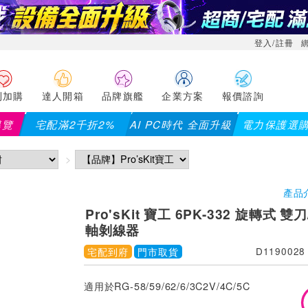
登入/註冊
利加購
達人開箱
品牌旗艦
企業方案
報價諮詢
導覽
宅配滿2千折2%
AI PC時代 全面升級
電力保護選
產品
Pro'sKit 寶工 6PK-332 旋轉式 
軸剝線器
宅配到府
門市取貨
D1190028
適用於RG-58/59/62/6/3C2V/4C/5C