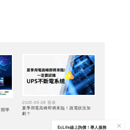
2025-05-28 發表
夏季用電高峰即將來臨！跳電狀況加
，開學
劇？
EcLife線上詢價！專人服務