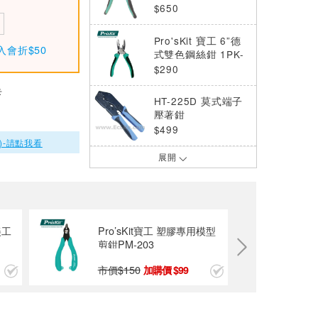
$650
Pro'sKit 寶工 6”德
入會折$50
式雙色鋼絲鉗 1PK-
052DS
$290
卡
HT-225D 莫式端子
壓著鉗
$499
)-請點我看
展開
Octopus尚卓 512.0
78 排線自動剝線鉗
$315
Octopus尚卓 剝線
美工
Pro’sKit寶工 塑膠專用模型
鉗 10-20 AWG 51
剪鉗PM-203
1.412
$225
市價$
150
99
Pro’sKit寶工CAT 5
6 7多功能網路壓接
鉗 CP-335N
$739