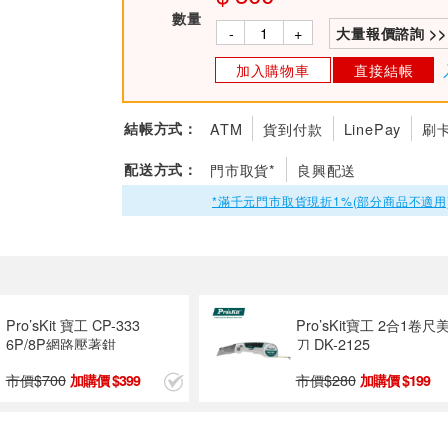
數量
-
+
大量報價諮詢 >>
加入購物車
直接結帳
結帳方式：
ATM
貨到付款
LinePay
刷
配送方式：
門市取貨*
良興配送
*滿千元門市取貨現折1%(部分商品不適用
Pro’sKit 寶工 CP-333
Pro’sKit寶工 2合1卷尺
6P/8P網路壓著鉗
刀 DK-2125
市價$
700
市價$
280
399
199