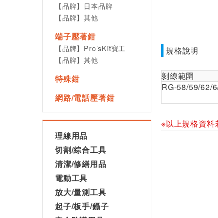
【品牌】日本品牌
【品牌】其他
端子壓著鉗
【品牌】Pro’sKit寶工
規格說明
【品牌】其他
剝線範圍
特殊鉗
RG-58/59/62/
網路/電話壓著鉗
※以上規格資料
理線用品
切割/綜合工具
清潔/修繕用品
電動工具
放大/量測工具
起子/板手/鑷子