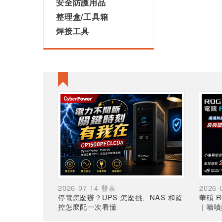
安全防護用品
整理盒/工具箱
焊接工具
2026-07-14 發表
2026-
停電怎麼辦？UPS 怎麼挑、NAS 和監
華碩 R
控怎麼配一次看懂
｜嘖嘖