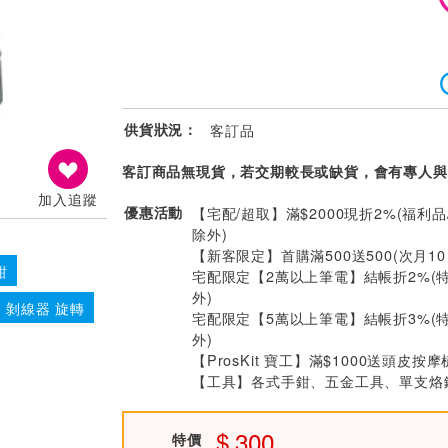
供貨狀況：
客訂品
客訂商品無現貨，若交期較長或缺貨，會有專人與
加入追蹤
優惠活動
【宅配/超取】滿$2000現折2%(福利品
除外)
【新客限定】首購滿500送500(次月1
鉗
宅配限定【2萬以上筆電】結帳折2%(
外)
剝線器 旋轉
宅配限定【5萬以上筆電】結帳折3%(
外)
【ProsKit 寶工】滿$1000送頭皮按摩
【工具】各式手鉗、五金工具、單支烙鐵
300
特價