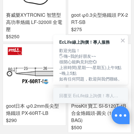
賽威樂XYTRONIC 智慧型
goot φ0.3尖型烙鐵頭 PX-2
高功率烙鐵 LF-3200II 全電
RT-SB
壓
$275
$5250
EcLife線上詢價！專人服務
歡迎光臨！
🖐嗨~我的好朋友~~
很開心能夠見到您💞
上班時間(星期一~星期五)上午9點
~晚上5點
如有任何問題，歡迎與我們聯絡。
回覆至 EcLife線上詢價！專人服務
goot日本 φ0.2mm長尖型
ProsKit 寶工 SI-S120T-4B
烙鐵頭 PX-60RT-LB
合金烙鐵頭-圓尖 (10 PCS /
$290
BAG)
$500