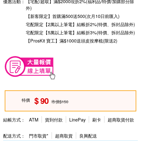
優惠活動：
【宅配/超取】滿$2000現折2%(福利品/特價/加購部分除
外)
【新客限定】首購滿500送500(次月10日前匯入)
宅配限定【2萬以上筆電】結帳折2%(特價、拆封品除外)
宅配限定【5萬以上筆電】結帳折3%(特價、拆封品除外)
【ProsKit 寶工】滿$1000送頭皮按摩梳(限送2)
90
特價
市價$150
結帳方式：
ATM
貨到付款
LinePay
刷卡
超商取貨付款
配送方式：
門市取貨*
超商取貨
良興配送