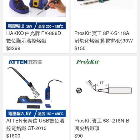
HAKKO 白光牌 FX-888D
ProsKit 寶工 8PK-S118A
數位顯示溫控烙鐵
耐氧化烙鐵(附防熱套)30W
$3299
$150
ATTEN安泰信 USB數位溫
ProsKit 寶工 5SI-216N-B
控電烙鐵 GT-2010
圓尖烙鐵頭
$1800
$90