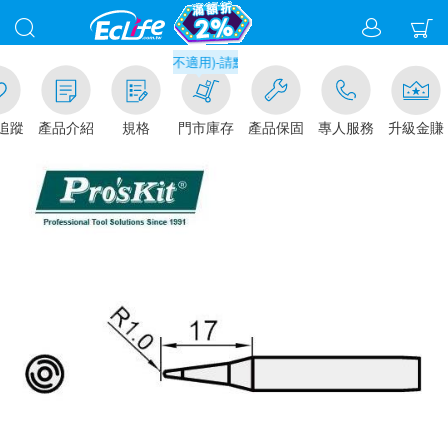
元門市取貨現折1%(部分商品不適用)-請點我看
追蹤
產品介紹
規格
門市庫存
產品保固
專人服務
升級金賺