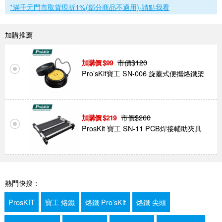
*滿千元門市取貨現折1%(部分商品不適用)-請點我看
加購推薦
市價$
120
99
Pro’sKit寶工 SN-006 旋蓋式便攜烙鐵架
市價$
260
219
ProsKit 寶工 SN-11 PCB焊接輔助夾具
熱門快搜：
ProsKIT
寶工 烙鐵
烙鐵 Pro’sKit
烙鐵 尖頭