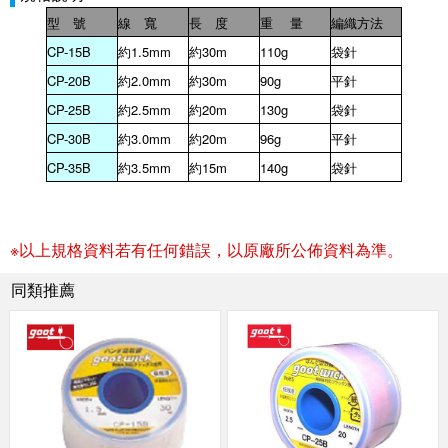
型 號
線 寬
長 度
重
量
編織方法
CP-15B
約
1.5mm
約
30m
110g
袋針
CP-20B
約
2.0mm
約
30m
90g
平針
CP-25B
約
2.5mm
約
20m
130g
袋針
CP-30B
約
3.0mm
約
20m
96g
平針
CP-35B
約
3.5mm
約
15m
140g
袋針
※以上規格資料若有任何錯誤，以原廠所公佈資料為準。
同類推薦