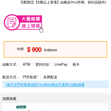
宅配限定【5萬以上筆電】結帳折3%(特價、拆封品除外)
900
特價
市價$999
結帳方式：
ATM
貨到付款
LinePay
刷卡
配送方式：
門市取貨*
良興配送
*滿千元門市取貨現折1%(部分商品不適用)-請點我看
加購推薦