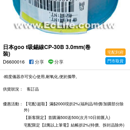
日本goo t吸錫線CP-30B 3.0mm(卷
宅配到府
裝)
門市取貨
D6600016
分享
分享
‧精度儀器亦可安心使用,耐氧化,便於攜帶。
供貨狀況：
客訂品
優惠活動：
【宅配/超取】滿$2000現折2%(福利品/特價/加購部分除
外)
【新客限定】首購滿500送500(次月10日前匯入)
宅配限定【2萬以上筆電】結帳折2%(特價、拆封品除外)