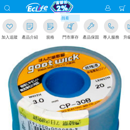
00
取貨現折1%(部分商品不適用)-請點我看
加入追蹤
產品介紹
規格
門市庫存
產品保固
專人服務
升