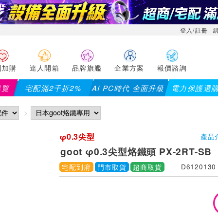
登入/註冊
利加購
達人開箱
品牌旗艦
企業方案
報價諮詢
導覽
宅配滿2千折2%
AI PC時代 全面升級
電力保護選
【P
φ0.3尖型
產品
goot φ0.3尖型烙鐵頭 PX-2RT-SB
宅配到府
門市取貨
超商取貨
D6120130