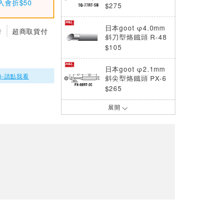
入會折$50
$275
日本goot φ4.0mm
卡
超商取貨付
斜刀型烙鐵頭 R-48
C
$105
日本goot φ2.1mm
)-請點我看
斜尖型烙鐵頭 PX-6
0RT-2C
$265
展開
日製goot 特尖頭烙
鐵頭R-48SB
$100
goot日本 φ3.0mm
烙鐵頭 PX-60RT-3
C
$290
日本goot φ0.5mm
尖頭型烙鐵頭 PX-2
RT-B
$265