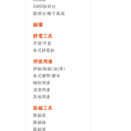
SMD拆焊台
吸煙台/離子風扇
錫爐
靜電工具
手環/手套
各式靜電刷
焊接周邊
焊錫/銀錫/油(筆)
各式膠帶/膠布
輔助周邊
清潔周邊
其他周邊
吸錫工具
吸錫器
吸錫線
吸錫筆