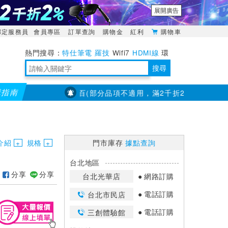
展開廣告
綁定服務員
會員專區
訂單查詢
購物金
紅利
購物車
特仕筆電
羅技
Wifi7
HDMI線
環
境量測
明緯POWER
搜尋
購指南
X大通】全館滿千折百(部分品項不適用，滿2千折200...)
儀錶指
靈活多變的分離式設計
TypeC安全電源延長線
日除濕15L，19坪適用
華碩 ROG Falcata 電競鍵盤
WTR-1500C行動無線影音傳輸器
電源百寶袋-你要的這裡通通有
行動電源【BSMI認證專區】
owon電子測量與智能儀器專家
介紹
規格
門市庫存
據點查詢
台北地區
分享
分享
台北光華店
網路訂購
電話訂購
台北市民店
電話訂購
三創體驗館