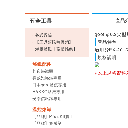
五金工具
產品
goot φ0.3尖
各式焊錫
【工具類限時促銷】
產品特色
焊接烙鐵【強檔推薦】
適用於PX-201/2
規格說明
烙鐵配件
其它烙鐵頭
※以上規格資料
賽威樂烙鐵專用
日本goot烙鐵專用
HAKKO烙鐵專用
安泰信烙鐵專用
溫控烙鐵
【品牌】Pro’sKit寶工
【品牌】賽威樂