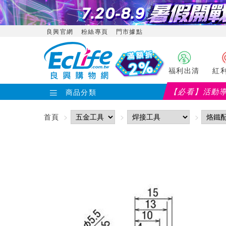
良興官網
粉絲專頁
門市據點
福利出清
紅
【必看】活動
商品分類
首頁