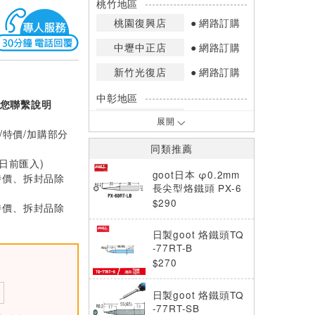
桃竹地區
桃園復興店
網路訂購
中壢中正店
網路訂購
新竹光復店
網路訂購
中彰地區
您聯繫說明
台中英才店
網路訂購
展開
/特價/加購部分
嘉南地區
同類推薦
高雄中華店
網路訂購
0日前匯入)
goot日本 φ0.2mm
特價、拆封品除
高雄鳳山店
網路訂購
長尖型烙鐵頭 PX-6
0RT-LB
$290
特價、拆封品除
*庫存數量：網路訂購(0)、少量庫存
(1~2)、現貨充足(3以上)。
日製goot 烙鐵頭TQ
*門市庫存以店內實際數量為準，可使
-77RT-B
用專人服務或撥打門市電話洽詢。
$270
日製goot 烙鐵頭TQ
-77RT-SB