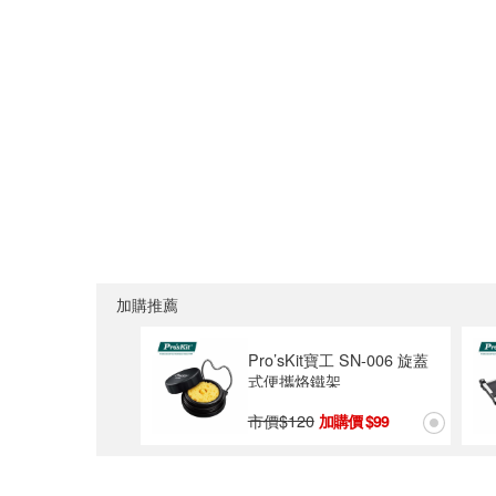
加購推薦
Pro’sKit寶工 SN-006 旋蓋
式便攜烙鐵架
市價$
120
99