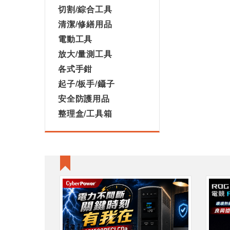
切割/綜合工具
清潔/修繕用品
電動工具
放大/量測工具
各式手鉗
起子/板手/鑷子
安全防護用品
整理盒/工具箱