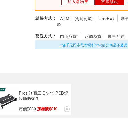
加入購物車
直接結帳
結帳方式：
ATM
貨到付款
LinePay
刷
款
配送方式：
門市取貨*
超商取貨
良興配送
*滿千元門市取貨現折1%(部分商品不適用
ProsKit 寶工 SN-11 PCB焊
接輔助夾具
市價$
260
219