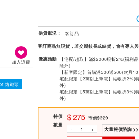
供貨狀況：
客訂品
客訂商品無現貨，若交期較長或缺貨，會有專人與
優惠活動
【宅配/超取】滿$2000現折2%(福利品
加入追蹤
除外)
【新客限定】首購滿500送500(次月1
宅配限定【2萬以上筆電】結帳折2%(
oot 烙鐵頭
外)
宅配限定【5萬以上筆電】結帳折3%(
外)
275
特價
市價$320
數量
-
+
大量報價諮詢 >>