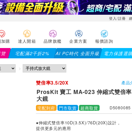
登入/註冊
利加購
達人開箱
品牌旗艦
企業方案
報價諮詢
導覽
宅配滿2千折2%
AI PC時代 全面升級
電力保護選
【PX大通】全館滿千折百(部
雙倍率3.5/20X
產品
ProsKit 寶工 MA-023 伸縮式雙
大鏡
宅配到府
門市取貨
超商取貨
D5080085
●伸縮式雙倍率10D(3.5X)/76D(20X)設計，
提供更多元的應用