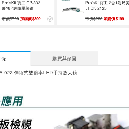
Pro’sKit寶工 鋁合金重型美
Pro’sKit寶
工刀 DK-2102
PD-516
市價$
160
市價$
60
99
介紹
購買與保固
工 MA-023 伸縮式雙倍率LED手持放大鏡