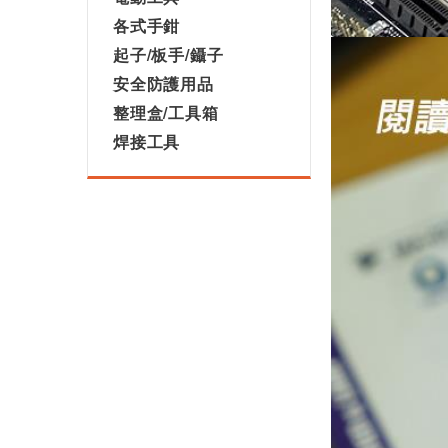
各式手鉗
起子/板手/鑷子
安全防護用品
整理盒/工具箱
焊接工具