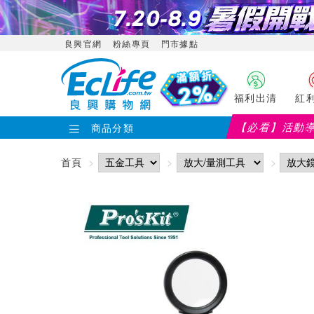
良興官網
粉絲專頁
門市據點
福利出清
紅
【必看】活動
商品分類
首頁