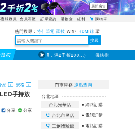
展開廣告
綁定服務員
會員專區
訂單查詢
購物金
紅利
購物車
特仕筆電
羅技
Wifi7
HDMI線
環
境量測
明緯POWER
搜尋
購指南
分品項不適用，滿2千折200...)
儀錶指定款單筆滿8000折20
靈活多變的分離式設計
TypeC安全電源延長線
日除濕15L，19坪適用
華碩 ROG Falcata 電競鍵盤
WTR-1500C行動無線影音傳輸器
電源百寶袋-你要的這裡通通有
行動電源【BSMI認證專區】
owon電子測量與智能儀器專家
介紹
規格
門市庫存
據點查詢
倍率LED手持放
台北地區
台北光華店
網路訂購
分享
分享
電話訂購
台北市民店
電話訂購
三創體驗館