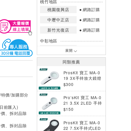
桃竹地區
桃園復興店
網路訂購
中壢中正店
網路訂購
新竹光復店
網路訂購
中彰地區
台中英才店
網路訂購
展開
嘉南地區
同類推薦
高雄中華店
網路訂購
ProsKit 寶工 MA-0
高雄鳳山店
網路訂購
19 3X手持放大鏡燈
$300
*庫存數量：網路訂購(0)、少量庫存
/特價/加購部分
(1~2)、現貨充足(3以上)。
Pro’sKit 寶工 MA-0
*門市庫存以店內實際數量為準，可使
21 3.5X 2LED 手持
用專人服務或撥打門市電話洽詢。
0日前匯入)
放大鏡燈
$150
特價、拆封品除
ProsKit 寶工 MA-0
特價、拆封品除
22 7.5X手持式LED