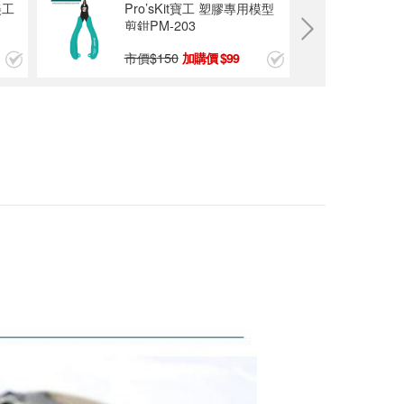
工 安全美工刀
Pro’sKit 寶工 CP-333
6P/8P網路壓著鉗
夾桌式5D放大鏡LE
D燈-56顆SMD LED
市價$
700
39
399
燈MA-1209LA
$2700
ProsKit 寶工 1PK-3
90G 長方型雙關節
伸縮檢視鏡
$200