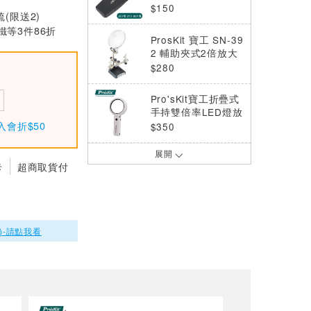
燈放大鏡
$150
梳(限送2)
等3件86折
ProsKit 寶工 SN-39
2 輔助夾式2倍放大
鏡座
$280
Pro'sKit寶工折疊式
手持雙倍率LED燈放
入會折$50
大鏡MA-025
$350
展開
ProsKit寶工 二合一
卡
超商取貨付
USB放大鏡LED燈M
A-1010U
$1150
Pro'sKit寶工 MA-10
04A 桌上型放大鏡L
)-請點我看
ED檯燈 工作燈
$2500
ProsKit 寶工 MA-0
20 22X 手持式LED
燈放大鏡
$600