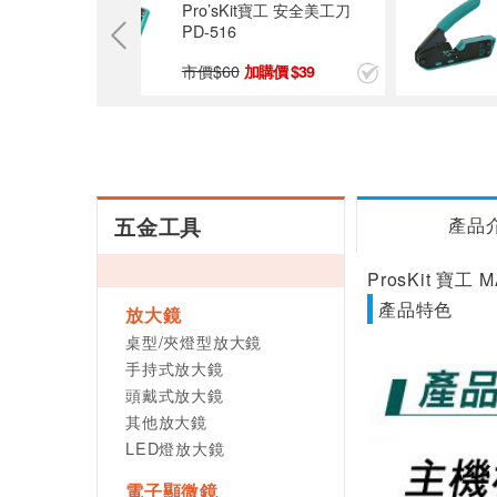
ProsKit 寶工 DK-2041 捲尺
(5米)
市價$
140
100
五金工具
產品
ProsKit 寶
產品特色
放大鏡
桌型/夾燈型放大鏡
手持式放大鏡
頭戴式放大鏡
其他放大鏡
LED燈放大鏡
電子顯微鏡