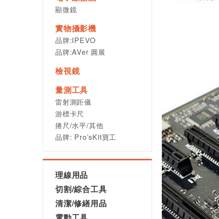
顯微鏡
實物攝影機
品牌:IPEVO
品牌:AVer 圓展
檢視鏡
量測工具
雷射測距儀
游標卡尺
捲尺/水平/其他
品牌: Pro’sKit寶工
理線用品
切割/綜合工具
清潔/修繕用品
電動工具