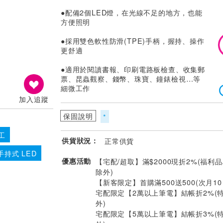
●配備2個LED燈，在光線不足的地方，也能
方便照明
●採用雙色軟性防滑(TPE)手柄，握持、操作
更舒適
●適用於閱讀書報、印刷電路板檢查、收集郵
票、昆蟲觀察、錢幣、珠寶、鐘錶檢視…等
細微工作
加入追蹤
保固說明
*
工
供貨狀況：
正常供貨
手持式 LED
優惠活動
【宅配/超取】滿$2000現折2%(福利品
除外)
【新客限定】首購滿500送500(次月1
宅配限定【2萬以上筆電】結帳折2%(
外)
宅配限定【5萬以上筆電】結帳折3%(