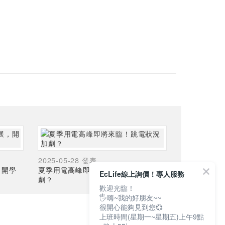
2025-05-28 發表
，開學
夏季用電高峰即將來臨！跳電狀況加
EcLife線上詢價！專人服務
劇？
歡迎光臨！
🖐嗨~我的好朋友~~
很開心能夠見到您💞
上班時間(星期一~星期五)上午9點