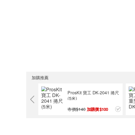
加購推薦
ProsKit 寶工 DK-2041 捲尺
(5米)
市價$
140
100