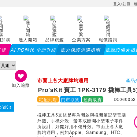
登入/註冊
利加購
達人開箱
品牌旗艦
企業方案
報價諮詢
導覽
AI PC時代 全面升級
電力保護選購指南
電源設備★挑
)
儀錶指定款單筆滿8000折200 (最高可折$400
7/23~
市面上各大廠牌均適用
產品
加入追蹤
Pro’sKit 寶工 1PK-3179 撬棒工具
宅配到府
門市取貨
超商取貨
D5060052
o’sKit
撬棒工具5支組是專為開啟與撬開筆記型電腦
外殼、手機外殼、螢幕或斷開小型電子零件
所設計，好開好用不傷外殼。市面上各大廠
牌均適用，例如Apple、Samsung、HTC、