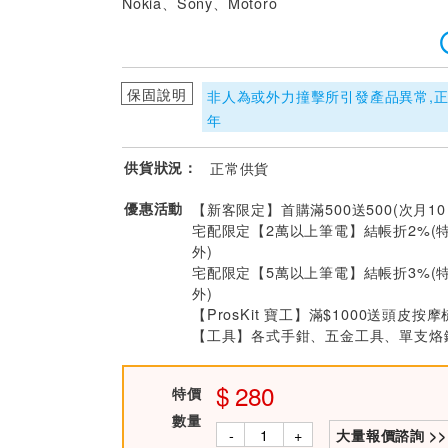
Nokia、Sony、Motoro
保固說明
非人為或外力撞擊所引發產品異常,
年
供貨狀況：
正常供貨
優惠活動
【新客限定】首購滿500送500(次月1
宅配限定【2萬以上筆電】結帳折2%(
外)
宅配限定【5萬以上筆電】結帳折3%(
外)
【ProsKit 寶工】滿$1000送頭皮按摩
【工具】各式手鉗、五金工具、單支烙鐵
280
特價
數量
-
+
大量報價諮詢 >>