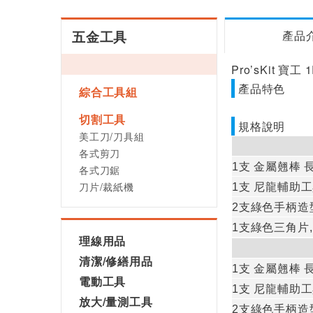
五金工具
產品
Pro’sKit 寶
產品特色
綜合工具組
切割工具
規格說明
美工刀/刀具組
各式剪刀
1
支
金屬翹棒
各式刀鋸
刀片/裁紙機
1
支
尼龍
輔助工
2
支
綠色手柄造
1
支
綠色三角片
理線用品
清潔/修繕用品
1
支
金屬翹棒
電動工具
1
支
尼龍
輔助工
放大/量測工具
2
支
綠色手柄造