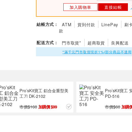
加入購物車
直接結帳
結帳方式：
ATM
貨到付款
LinePay
刷
款
配送方式：
門市取貨*
超商取貨
良興配送
*滿千元門市取貨現折1%(部分商品不適用
Pro’sKit寶工 鋁合金重型美
Pro’sKit寶
工刀 DK-2102
PD-516
市價$
160
市價$
60
99