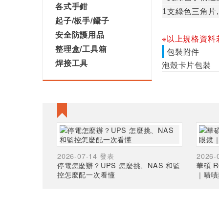
各式手鉗
1
支
綠色三角片
起子/板手/鑷子
安全防護用品
※以上規格資料
整理盒/工具箱
包裝附件
焊接工具
泡殼卡片包裝
2026-07-14 發表
2026-
停電怎麼辦？UPS 怎麼挑、NAS 和監
華碩 R
控怎麼配一次看懂
｜嘖嘖