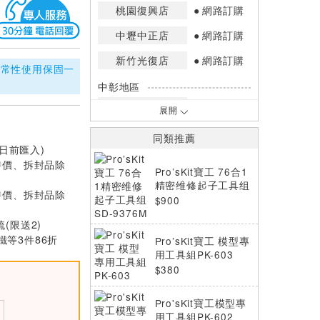
桃園復興店
網路訂購
中壢中正店
網路訂購
新竹光復店
網路訂購
正常性使用保固一
中彰地區
台中英才店
網路訂購
展開
嘉南地區
同類推薦
0日前匯入)
高雄中華店
網路訂購
特價、拆封品除
Pro’sKit寶工 76合1
高雄鳳山店
網路訂購
精密维修起子工具组
特價、拆封品除
SD-9376M
$900
*庫存數量：網路訂購(0)、少量庫存
(1~2)、現貨充足(3以上)。
梳(限送2)
*門市庫存以店內實際數量為準，可使
等3件86折
Pro’sKit寶工 模型專
用專人服務或撥打門市電話洽詢。
用工具組PK-603
$380
Pro'sKit寶工模型專
用工具組PK-602