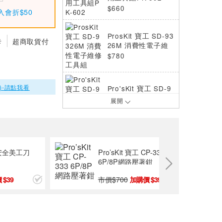
$660
入會折$50
ProsKit 寶工 SD-93
卡
超商取貨付
26M 消費性電子維
修工具組
$780
)-請點我看
Pro'sKit 寶工 SD-9
314 16合1 Apple維
展開
修工具組
$600
Pro'sKit寶工專業電
氣工程工具組(65件)
工 安全美工刀
Pro’sKit 寶工 CP-333
PK-1700NA
$9000
6P/8P網路壓著鉗
市價$
700
39
399
Pro'sKit寶工專業電
子維修工具组(63件)
PK-1900NA
$11000