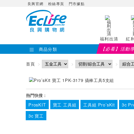
良興官網
粉絲專頁
門市據點
福利出清
紅
【必看】活動
【PX大通】全館滿千折百(部分品項不適用，滿2千折200...
商品分類
首頁
熱門快搜：
ProsKIT
寶工 工具組
工具組 Pro’sKit
3c Pr
3c 寶工