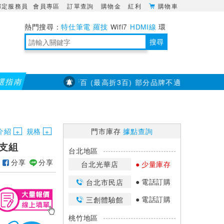
綁定服務員
會員專區
訂單查詢
購物金
紅利
購物車
特仕筆電
羅技
Wifi7
HDMI線
環
境量測
明緯POWER
搜尋
選指南
8/31【耳機喇叭】滿千折百 (最高折3百) 部分品牌不適用
【羅技商
靈活多變的分離式設計
TypeC安全電源延長線
日除濕15L，19坪適用
華碩 ROG Falcata 電競鍵盤
WTR-1500C行動無線影音傳輸器
電源百寶袋-你要的這裡通通有
行動電源【BSMI認證專區】
owon電子測量與智能儀器專家
介紹
規格
門市庫存
據點查詢
5支組
台北地區
分享
分享
台北光華店
少量庫存
電話訂購
台北市民店
電話訂購
三創體驗館
桃竹地區