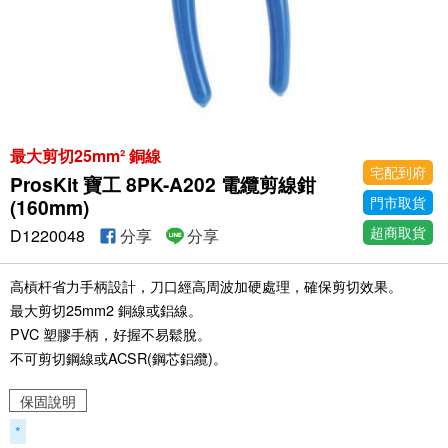
最大剪切25mm² 銅線
宅配到府
ProsKit 寶工 8PK-A202 電纜剪線鉗
門市取貨
(160mm)
超商取貨
D1220048
分享
分享
高槓杆省力手柄設計，刀口經高周波加硬處理，確保剪切效果。
最大剪切25mm2 銅線或鋁線。
PVC 塑膠手柄，好握不易鬆脫。
不可剪切鋼線或ACSR(鋼芯鋁纜)。
保固說明
*