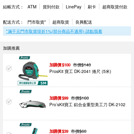
結帳方式：
ATM
貨到付款
LinePay
刷卡
超商取貨付款
配送方式：
門市取貨*
超商取貨
良興配送
*滿千元門市取貨現折1%(部分商品不適用)-請點我看
加購推薦
市價$
140
100
ProsKit 寶工 DK-2041 捲尺 (5米)
市價$
160
99
Pro’sKit寶工 鋁合金重型美工刀 DK-2102
市價$
60
39