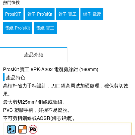
熱門快搜：
ProsKIT
鉗子 Pro’sKit
鉗子 寶工
鉗子 電纜
電纜 Pro’sKit
電纜 寶工
產品介紹
ProsKit 寶工 8PK-A202 電纜剪線鉗 (160mm)
產品特色
高槓杆省力手柄設計，刀口經高周波加硬處理，確保剪切效
果。
最大剪切25mm² 銅線或鋁線。
PVC 塑膠手柄，好握不易鬆脫。
不可剪切鋼線或ACSR(鋼芯鋁纜)。