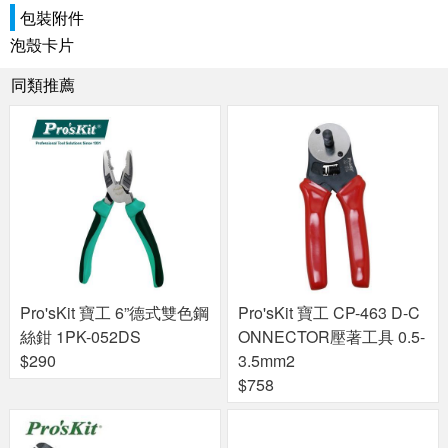
包裝附件
泡殼卡片
同類推薦
Pro'sKit 寶工 6”德式雙色鋼
Pro'sKit 寶工 CP-463 D-C
絲鉗 1PK-052DS
ONNECTOR壓著工具 0.5-
$290
3.5mm2
$758