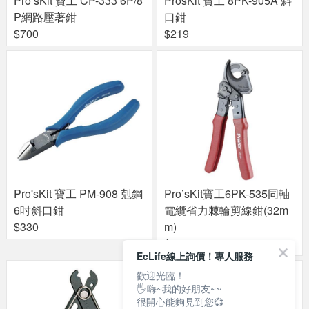
Pro’sKit 寶工 CP-333 6P/8
ProsKit 寶工 8PK-905A 斜
P網路壓著鉗
口鉗
$700
$219
Pro'sKit 寶工 PM-908 剋鋼
Pro’sKit寶工6PK-535同軸
6吋斜口鉗
電纜省力棘輪剪線鉗(32m
$330
m)
$2300
EcLife線上詢價！專人服務
歡迎光臨！
🖐嗨~我的好朋友~~
很開心能夠見到您💞