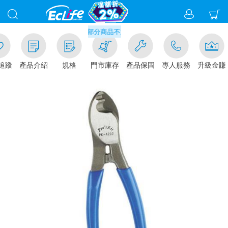
滿千元門市取貨現折1%(部分商品不適用)-請點我看
追蹤
產品介紹
規格
門市庫存
產品保固
專人服務
升級金賺