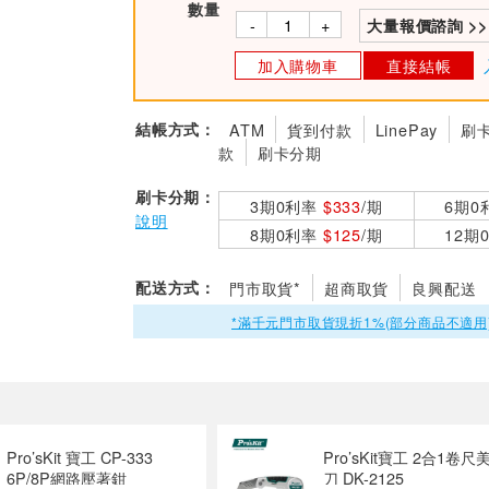
數量
-
+
大量報價諮詢 >>
加入購物車
直接結帳
結帳方式：
ATM
貨到付款
LinePay
刷
款
刷卡分期
刷卡分期：
3期0利率
$333
/期
6期0
說明
8期0利率
$125
/期
12期
配送方式：
門市取貨*
超商取貨
良興配送
*滿千元門市取貨現折1%(部分商品不適用
Pro’sKit 寶工 CP-333
Pro’sKit寶工 2合1卷尺
6P/8P網路壓著鉗
刀 DK-2125