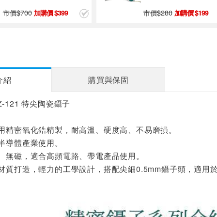
市價$
700
市價$
280
399
199
介紹
購買與保固
工TZ-121 特尖陶瓷鑷子
採用精密氧化鋯精製，耐高溫、硬度高、不易磨損。
合半導體產業使用。
感、無磁，適合高頻電路、帶電產品使用。
鋼材質打造，輕力的工學設計，搭配尖細0.5mm鑷子頭，適
。