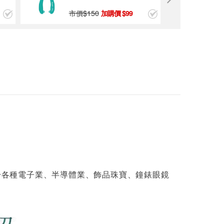
市價$
150
99
Pro'sKit 寶工 1PK-
110T 絕緣防磁圓尖
鑷子(120mm)
$120
ProsKit 寶工 1PK-1
01T 絕緣防磁圓尖
鑷子
$100
用於各種電子業、半導體業、飾品珠寶、鐘錶眼鏡