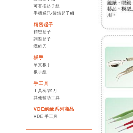
可替換起子組
手機通訊/鐘錶起子組
精密起子
精密起子
調整起子
螺絲刀
板手
單支板手
板手組
手工具
工具槌/銼刀
其他輔助工具
VDE絕緣系列商品
VDE 手工具