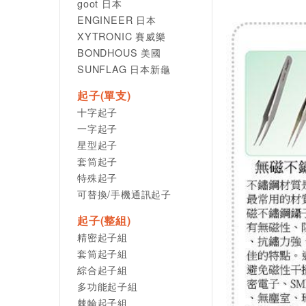
goot 日本
ENGINEER 日本
XYTRONIC 賽威樂
BONDHOUS 美國
SUNFLAG 日本新龜
起子(單支)
十字起子
一字起子
星型起子
套筒起子
特殊起子
可替換/手機通訊起子
起子(整組)
精密起子組
套筒起子組
綜合起子組
多功能起子組
棘輪起子組