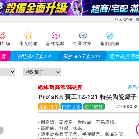
登入/註冊
利加購
達人開箱
品牌旗艦
企業方案
報價諮詢
導覽
宅配滿2千折2%
羅技★3千折200
電力保護選
絕緣/耐高溫/高硬度
產品
Pro'sKit 寶工TZ-121 特尖陶瓷鑷子
宅配到府
門市取貨
超商取貨
D1060052
‧ 耐高溫、硬度高、耐酸鹼、不易磨損。
‧ 高絕緣、無感、無磁。
‧ 適用於各種電子業、半導體業、飾品珠寶、