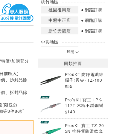
桃竹地區
桃園復興店
網路訂購
中壢中正店
網路訂購
新竹光復店
網路訂購
中彰地區
台中英才店
網路訂購
展開
/特價/加購部分
嘉南地區
同類推薦
高雄中華店
網路訂購
0日前匯入)
ProsKit 防靜電纖維
特價、拆封品除
高雄鳳山店
網路訂購
鑷子(圓尖) TZ-100
C
$55
*庫存數量：網路訂購(0)、少量庫存
特價、拆封品除
(1~2)、現貨充足(3以上)。
Pro'sKit 寶工 1PK-
*門市庫存以店內實際數量為準，可使
梳(限送2)
117T 木柄不銹鋼彎
用專人服務或撥打門市電話洽詢。
等3件86折
尖反彈鑷子
$140
ProsKit 寶工 TZ-20
5N 抗靜電防滑軟套