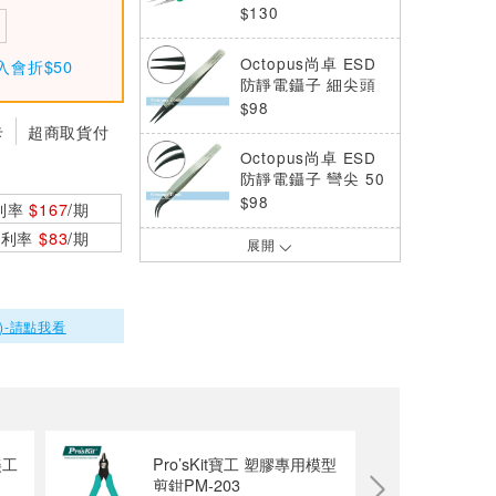
長尖鑷子
$130
Octopus尚卓 ESD
入會折$50
防靜電鑷子 細尖頭
501.010
$98
卡
超商取貨付
Octopus尚卓 ESD
防靜電鑷子 彎尖 50
1.017
$98
利率
$167
/期
0利率
$83
/期
展開
ProsKit 寶工 TZ-30
0A 防靜電碳纖維鑷
子(特尖)
$300
)-請點我看
ProsKit 寶工 TZ-30
0B 防靜電圓尖碳纖
維鑷子(125mm)
$300
Pro'sKit 寶工 1PK-
美工
Pro’sKit寶工 塑膠專用模型
112T 不銹鋼防磁圓
剪鉗PM-203
尖鑷子
$100