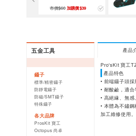
市價$
60
9
39
五金工具
產品
Pro'sKit 寶
產品特色
鑷子
• 前端鑷子頭
標準/精密鑷子
防靜電鑷子
• 耐酸鹼，適
防磁/SMT鑷子
• 高絕緣、無
特殊鑷子
• 本體為不鏽
加工維修使用
各大品牌
ProsKit 寶工
Octopus 尚卓