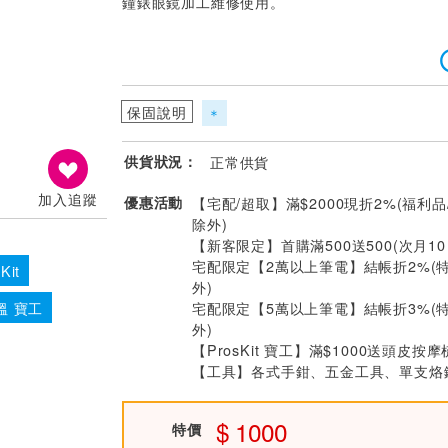
鐘錶眼鏡加工維修使用。
保固說明
＊
供貨狀況：
正常供貨
加入追蹤
優惠活動
【宅配/超取】滿$2000現折2%(福利品
除外)
【新客限定】首購滿500送500(次月1
宅配限定【2萬以上筆電】結帳折2%(
Kit
外)
宅配限定【5萬以上筆電】結帳折3%(
溫 寶工
外)
【ProsKit 寶工】滿$1000送頭皮按摩
【工具】各式手鉗、五金工具、單支烙鐵
1000
特價