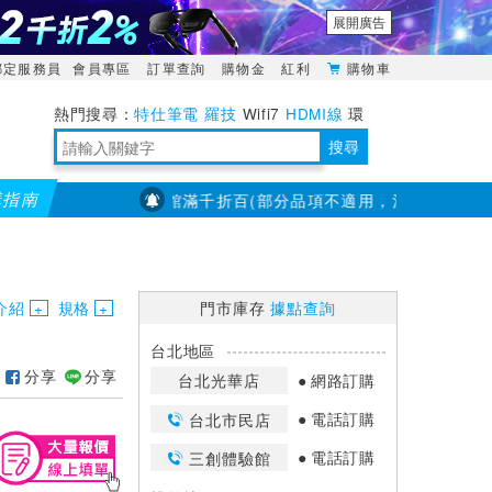
展開廣告
綁定服務員
會員專區
訂單查詢
購物金
紅利
購物車
特仕筆電
羅技
Wifi7
HDMI線
環
境量測
明緯POWER
搜尋
購指南
【PX大通】全館滿千折百(部分品項不適用，滿2千折200...)
靈活多變的分離式設計
TypeC安全電源延長線
日除濕15L，19坪適用
華碩 ROG Falcata 電競鍵盤
WTR-1500C行動無線影音傳輸器
電源百寶袋-你要的這裡通通有
行動電源【BSMI認證專區】
owon電子測量與智能儀器專家
介紹
規格
門市庫存
據點查詢
台北地區
分享
分享
台北光華店
網路訂購
電話訂購
台北市民店
電話訂購
三創體驗館