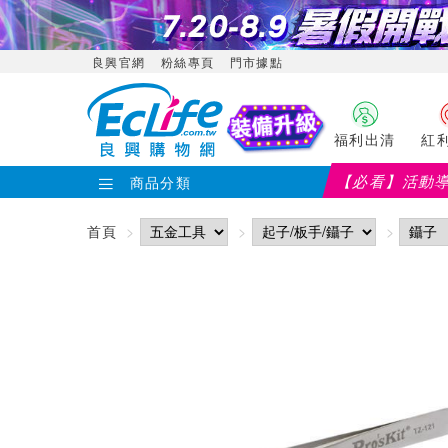
良興官網
粉絲專頁
門市據點
福利出清
紅
【必看】活動
商品分類
首頁