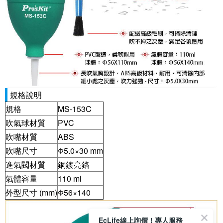
規格說明
規格
MS-153C
吹氣球材質
PVC
吹嘴材質
ABS
吹嘴尺寸
Φ5.0×30 mm
進氣閥材質
銅鍍亮鉻
氣體容量
110 ml
外型尺寸
(mm)
Φ56×140
EcLife線上詢價！專人服務