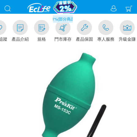
滿千元門市取貨現折1%(部分商品不適用)-請點我看
追蹤
產品介紹
規格
門市庫存
產品保固
專人服務
升級金賺