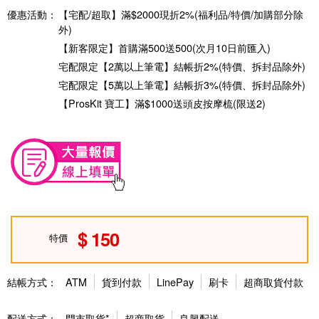
優惠活動：
【宅配/超取】滿$2000現折2%(福利品/特價/加購部分除
外)
【新客限定】首購滿500送500(次月10日前匯入)
宅配限定【2萬以上筆電】結帳折2%(特價、拆封品除外)
宅配限定【5萬以上筆電】結帳折3%(特價、拆封品除外)
【ProsKit 寶工】滿$1000送頭皮按摩梳(限送2)
150
特價
結帳方式：
ATM
貨到付款
LinePay
刷卡
超商取貨付款
配送方式：
門市取貨*
超商取貨
良興配送