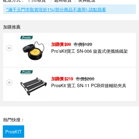
*滿千元門市取貨現折1%(部分商品不適用)-請點我看
加購推薦
市價$
120
99
Pro’sKit寶工 SN-006 旋蓋式便攜烙鐵架
市價$
260
219
ProsKit 寶工 SN-11 PCB焊接輔助夾具
熱門快搜：
ProsKIT