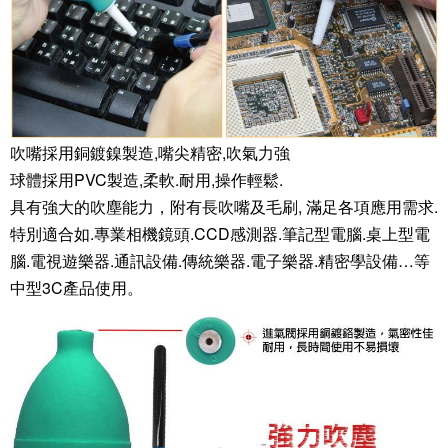
吹嘴採用銅鍍鎳製造,嘴尖精密,吹氣力強
球體採用PVC製造,柔軟.耐用,操作輕鬆.
具有強大的吹塵能力，附有長吹嘴及毛刷, 滿足各項應用需求.
特別適合如.專業相機鏡頭.CCD感測器.筆記型電腦.桌上型電
腦.電視遊樂器.通訊設備.傳統樂器.電子樂器.精密學設備…等
中型3C產品使用。