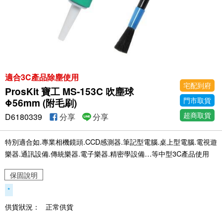
適合3C產品除塵使用
宅配到府
ProsKit 寶工 MS-153C 吹塵球
門市取貨
Φ56mm (附毛刷)
超商取貨
D6180339
分享
分享
特別適合如.專業相機鏡頭.CCD感測器.筆記型電腦.桌上型電腦.電視遊
樂器.通訊設備.傳統樂器.電子樂器.精密學設備…等中型3C產品使用
保固說明
*
供貨狀況：
正常供貨