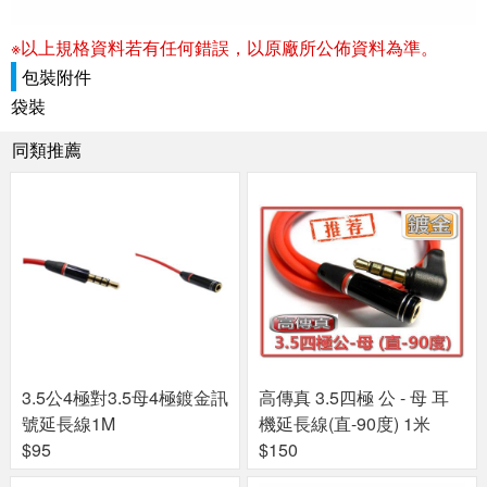
※以上規格資料若有任何錯誤，以原廠所公佈資料為準。
包裝附件
袋裝
同類推薦
3.5公4極對3.5母4極鍍金訊
高傳真 3.5四極 公 - 母 耳
號延長線1M
機延長線(直-90度) 1米
$95
$150