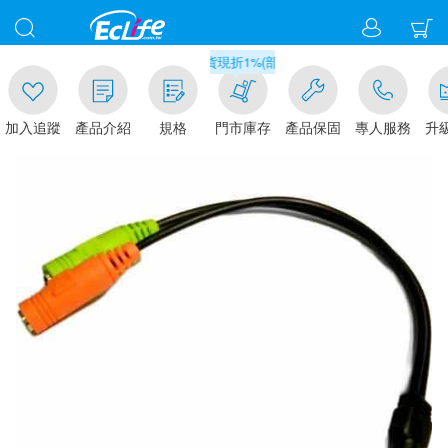
00
滿千元門市取貨現折1%(部分商品不適用)-請點我看
加入追蹤
產品介紹
規格
門市庫存
產品保固
專人服務
升