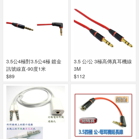
3.5公4極對3.5公4極 鍍金
3.5 公/公 3極高傳真耳機線
訊號線直-90度1米
3M
$89
$112